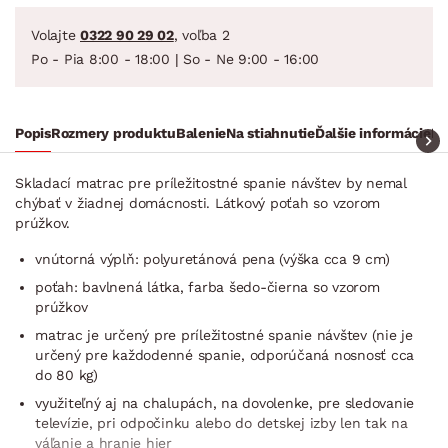
Volajte
0322 90 29 02
, voľba 2
Po - Pia 8:00 - 18:00 | So - Ne 9:00 - 16:00
Popis
Rozmery produktu
Balenie
Na stiahnutie
Ďalšie informácie
Ra
Skladací matrac pre príležitostné spanie návštev by nemal
chýbať v žiadnej domácnosti. Látkový poťah so vzorom
prúžkov.
vnútorná výplň: polyuretánová pena (výška cca 9 cm)
poťah: bavlnená látka, farba šedo-čierna so vzorom
prúžkov
matrac je určený pre príležitostné spanie návštev (nie je
určený pre každodenné spanie, odporúčaná nosnosť cca
do 80 kg)
využiteľný aj na chalupách, na dovolenke, pre sledovanie
televízie, pri odpočinku alebo do detskej izby len tak na
váľanie a hranie hier