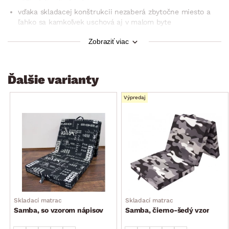
vďaka skladacej konštrukcii nezaberá zbytočne miesto a
ľahko sa kamkoľvek uschová aj v malom byte
skladací matrac je veľmi praktickým doplnkom a nemal by
Zobraziť viac
chýbať v žiadnej dnešnej domácnosti (teraz už nemusíte
pracne nafukovať žiadne nepohodlné nafukovačky
pumpičkami – tento matrac stačí len vytiahnuť zo skrine,
Ďalšie varianty
jednoducho rozložiť a lôžko pre návštevu máte ihneď
pripravené)
Výpredaj
látkové madlo pre jednoduché prenášanie
rozmer pri rozložení: 190×9×70 cm
rozmer pri zložení: 63×27×70 cm
Skladací matrac
Skladací matrac
Samba, so vzorom nápisov
Samba, čierno-šedý vzor