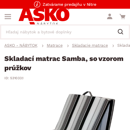
Zatvárame predajňu v Nitre
ASKO - NÁBYTOK
Matrace
Skladacie matrace
Sklada
Skladací matrac Samba, so vzorom
prúžkov
ID: 531033.1