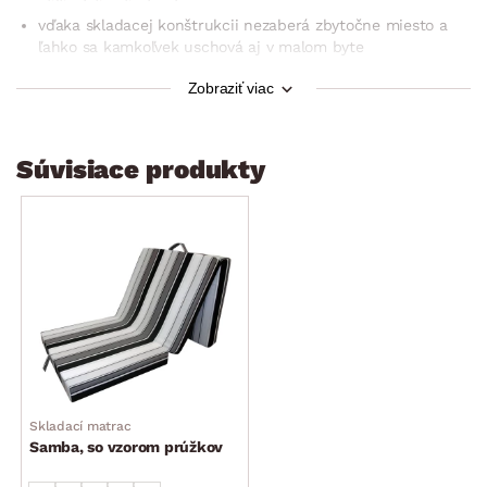
vďaka skladacej konštrukcii nezaberá zbytočne miesto a
ľahko sa kamkoľvek uschová aj v malom byte
skladací matrac je veľmi praktickým doplnkom a nemal by
Zobraziť viac
chýbať v žiadnej dnešnej domácnosti (teraz už nemusíte
pracne nafukovať žiadne nepohodlné nafukovačky
pumpičkami – tento matrac stačí len vytiahnuť zo skrine,
Súvisiace produkty
jednoducho rozložiť a lôžko pre návštevu máte ihneď
pripravené)
látkové madlo pre jednoduché prenášanie
rozmer pri rozložení: 190×9×70 cm
rozmer pri zložení: 63×27×70 cm
Skladací matrac
Samba, so vzorom prúžkov