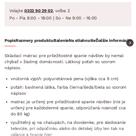
Volajte
0322 90 29 02
, voľba 2
Po - Pia 8:00 - 18:00 | So - Ne 9:00 - 16:00
Popis
Rozmery produktu
Balenie
Na stiahnutie
Ďalšie informácie
Ra
Skladací matrac pre príležitostné spanie návštev by nemal
chýbať v žiadnej domácnosti. Látkový poťah so vzorom
nápisov.
vnútorná výplň: polyuretánová pena (výška cca 9 cm)
poťah: bavlnená látka, farba čierna/šedá/biela so vzorom
nápisov
matrac je určený pre príležitostné spanie návštev (nie je
určený pre každodenné spanie, odporúčaná nosnosť cca
do 80 kg)
využiteľný aj na chalupách, na dovolenke, pre sledovanie
televízie, pri odpočinku alebo do detskej izby len tak na
váľanie a hranie hier