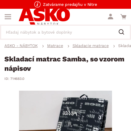
Zatvárame predajňu v Nitre
ASKO - NÁBYTOK
Matrace
Skladacie matrace
Sklada
Skladací matrac Samba, so vzorom
nápisov
ID: 714683.0