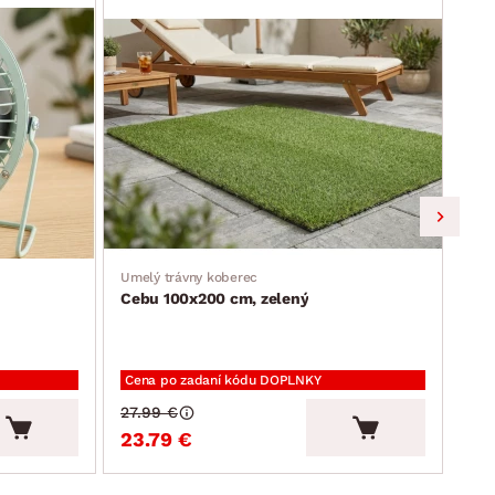
Umelý trávny koberec
Jedá
Cebu 100x200 cm, zelený
Ron
Cena po zadaní kódu DOPLNKY
Cen
27.99 €
94.
23.79 €
80