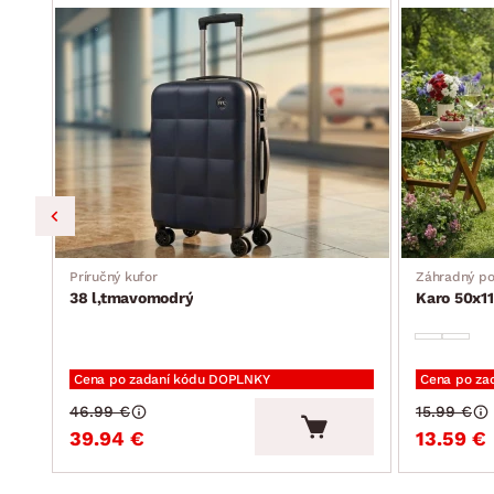
Príručný kufor
Záhradný p
38 l,tmavomodrý
Karo 50x11
Cena po zadaní kódu DOPLNKY
Cena po za
46.99 €
15.99 €
39.94 €
13.59 €