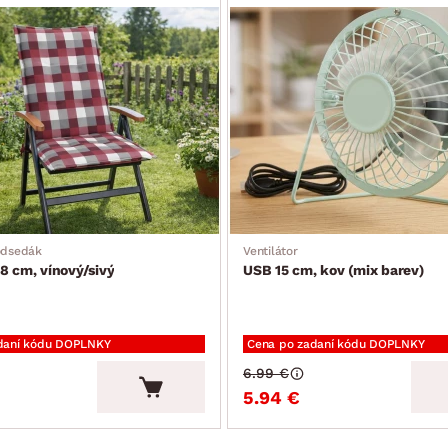
odsedák
Ventilátor
8 cm, vínový/sivý
USB 15 cm, kov (mix barev)
daní kódu DOPLNKY
Cena po zadaní kódu DOPLNKY
6.99 €
5.94 €