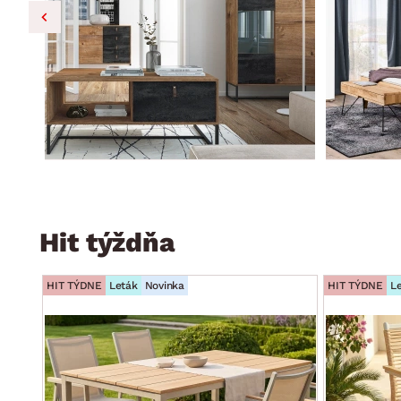
Hit týždňa
HIT TÝDNE
Leták
Novinka
HIT TÝDNE
L