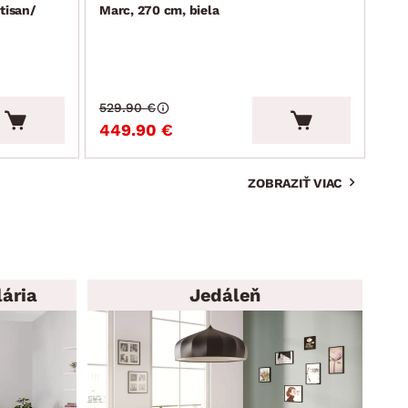
tisan/
Marc, 270 cm, biela
Lim
529.90 €
215
449.90 €
19
ZOBRAZIŤ VIAC
ária
Jedáleň