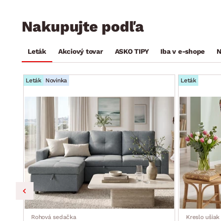
Nakupujte podľa
Leták
Akciový tovar
ASKO TIPY
Iba v e-shope
N
Leták
Novinka
Leták
ka,
Rohová sedačka
Kreslo ušiak