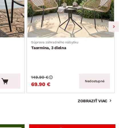
Súprava záhradného nábytku
Záhr
Taormina, 3 dielna
Mos
149.90 €
159
Nedostupné
69.90 €
99
ZOBRAZIŤ VIAC