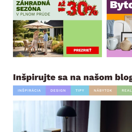
Inšpirujte sa na našom blo
INŠPIRÁCIA
DESIGN
TIPY
NÁBYTOK
REAL