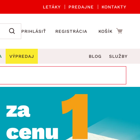
LETÁKY
PREDAJNE
KONTAKTY
PRIHLÁSIŤ
REGISTRÁCIA
KOŠÍK
A
VÝPREDAJ
BLOG
SLUŽBY
 A ORGANIZÁCIA
Záhradné sety
DROBNÉ BYTOVÉ DOPLNKY
úče
Kuchynské príslušenstvo
né stoličky a kreslá
ždniky
Kuchynské doplnky
áhradné lavice
viny
Kúpeľňové doplnky
Záhradné stoly
lečenie
Záhradné doplnky
hradné hojdačky
Zobrazit vše
áhradné lehátka