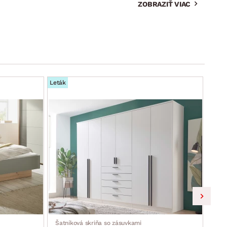
ZOBRAZIŤ VIAC
Leták
Leták
Šatníková skriňa so zásuvkami
Skri