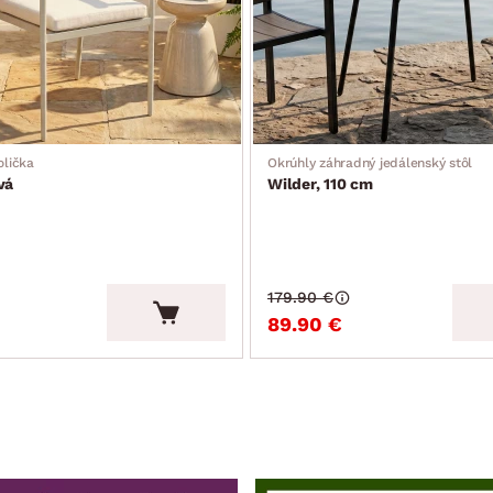
olička
Okrúhly záhradný jedálenský stôl
vá
Wilder, 110 cm
179.90 €
89.90 €