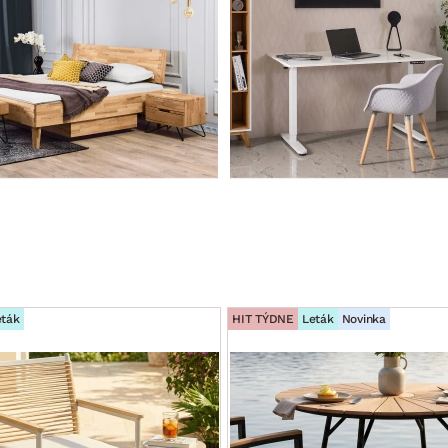
eták
HIT TÝDNE
Leták
Novinka