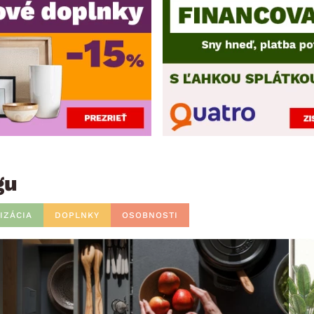
gu
IZÁCIA
DOPLNKY
OSOBNOSTI