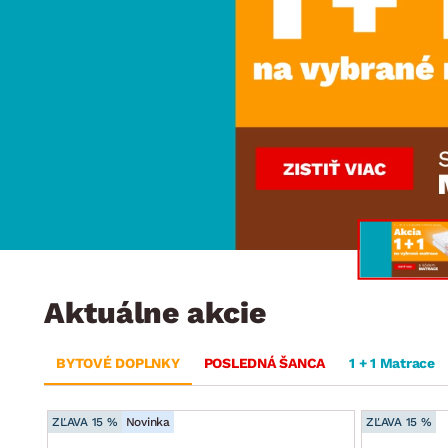
Jedáleň
BYTOVÝ TEXTIL
STOLOVANIE A VAR
Kúpeľňové zost
Detská izba
Prikrývky
Jedálenský servis
Jedálenské zos
Vankúše
Predsieň, šatník a chodba
Príbory
Záhradné zost
Koberce
Hrnce
Kuchyňa
Závesy a žalúzie
Panvice
Kúpeľňa
Zobrazit vše
Zobrazit vše
Záhrada
VEĽKÁ NOC
Domácnosť
Aktuálne akcie
BYTOVÉ DOPLNKY
POSLEDNÁ ŠANCA
1 + 1 Matrace
ZĽAVA 15 %
Novinka
ZĽAVA 15 %