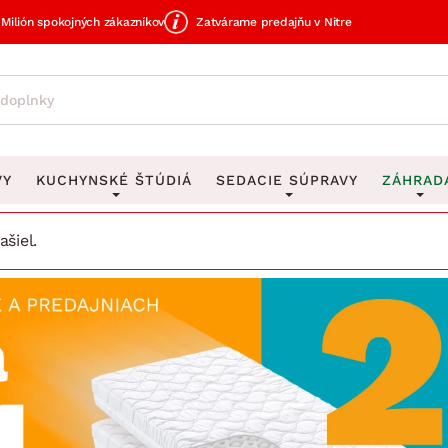
Milión spokojných zákazníkov
Zatvárame predajňu v Nitre
VY
KUCHYNSKÉ ŠTÚDIÁ
SEDACIE SÚPRAVY
ZÁHRAD
šiel.
avy
DEKORÁCIE
Sedacie súpravy do U
UKLADANIE
čky
Obrazy
Vešiaky na kľ
avy
Rohové sedacie súpravy
Záhrad
Zrkadlá
Stojany na dá
tavy
Sedacie súpravy 3-2-1
Z
dlá
Hodiny
Stojany na no
avy
Sedacie súpravy na mieru
Vázy
Stojany na ob
vy
Zá
Zobrazit vše
Zobrazit vše
tavy
Z