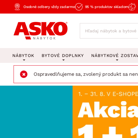
Osobné odbery vždy zadarmo
95 % produktov skladom
NÁBYTOK
BYTOVÉ DOPLNKY
NÁBYTKOVÉ ZOSTA
Ospravedlňujeme sa, zvolený produkt sa nena
KOBERCE
OSVETLENIE
Obývacie zost
Veľké a stredné koberce
Stolové lampy a lampi
Spálňové zost
Behúne a malé koberce
Stropné osvetlenie
Kancelárske zos
Obývacia izba
Detské koberce
Lustre a závesné svieti
Kuchynské zost
Spálňa
Kúpeľňové predložky
Stojacie lampy
Detské zosta
Pracovňa a kancelária
Zobrazit vše
Zobrazit vše
Predsieňové zos