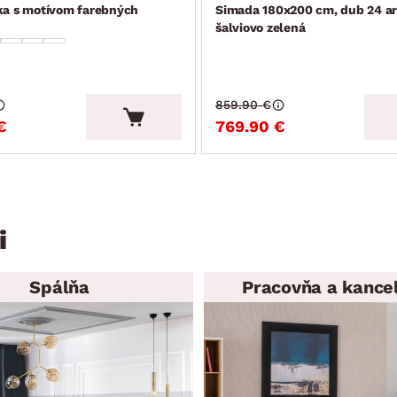
ka s motívom farebných
Simada 180x200 cm, dub 24 ar
šalviovo zelená
859.90 €
€
769.90 €
i
Spálňa
Pracovňa a kancel