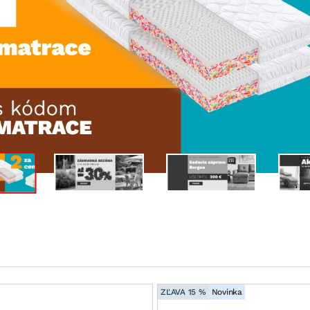
ENIE
DOMÁCE SPOTREBIČE
ZÁHRADNÉ 
avy
Zá
tavy
Z
avy
ZĽAVA 15 %
Novinka