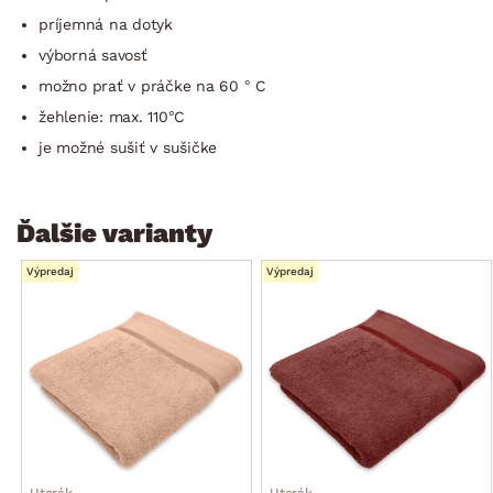
príjemná na dotyk
výborná savosť
možno prať v práčke na 60 ° C
žehlenie: max. 110°C
je možné sušiť v sušičke
Ďalšie varianty
Výpredaj
Výpredaj
Uterák
Uterák