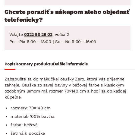
Chcete poradiť s nákupom alebo objednať
telefonicky?
Volajte
0322 90 29 02
, voľba 2
Po - Pia 8:00 - 18:00 | So - Ne 9:00 - 16:00
Popis
Rozmery produktu
Ďalšie informácie
Zababušte sa do mäkučkej osušky Zero, ktorá Vás príjemne
zahreje. Osuška zo savej bavlny v béžovej farbe s klasickým
ozdobným lemom má rozmer 70×140 cm a hodí sa do každej
kúpeľne.
rozmery: 70×140 cm
materiál: 100% bavlna
farba: béžová
šetrná k pokožke