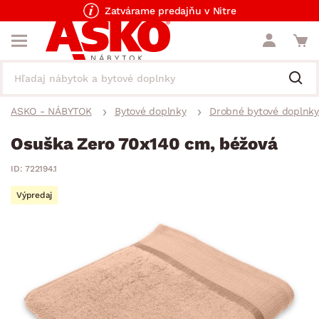
Zatvárame predajňu v Nitre
ASKO - NÁBYTOK
Bytové doplnky
Drobné bytové doplnky
Osuška Zero 70x140 cm, béžová
ID: 722194.1
Výpredaj