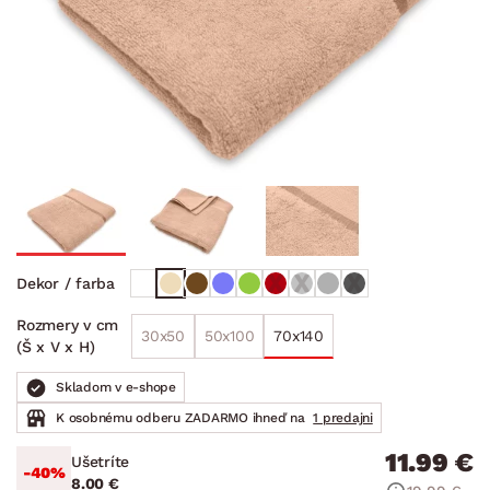
Dekor / farba
Rozmery v cm
30x50
50x100
70x140
(Š x V x H)
Skladom v e-shope
K osobnému odberu ZADARMO ihneď na
1 predajni
11.99 €
Ušetríte
-40%
8.00 €