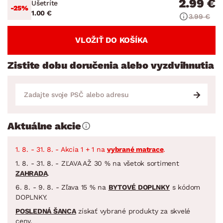
2.99 €
Ušetríte
-25%
1.00 €
3.99 €
VLOŽIŤ DO KOŠÍKA
Zistite dobu doručenia alebo vyzdvihnutia
Aktuálne akcie
1. 8. - 31. 8. - Akcia 1 + 1 na
vybrané matrace
.
1. 8. - 31. 8. - ZĽAVA AŽ 30 % na všetok sortiment
ZAHRADA
.
6. 8. - 9. 8. - Zľava 15 % na
BYTOVÉ DOPLNKY
s kódom
DOPLNKY.
POSLEDNÁ ŠANCA
získať vybrané produkty za skvelé
ceny.