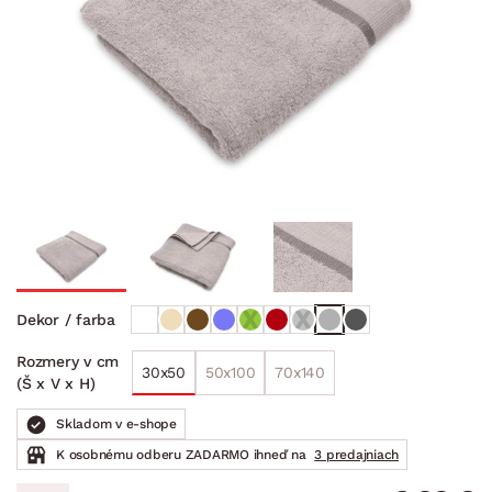
Dekor / farba
Rozmery v cm
30x50
50x100
70x140
(Š x V x H)
Skladom v e-shope
K osobnému odberu ZADARMO ihneď na
3 predajniach