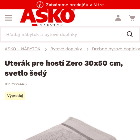
Zatvárame predajňu v Nitre
ASKO - NÁBYTOK
Bytové doplnky
Drobné bytové doplnky
Uterák pre hostí Zero 30x50 cm,
svetlo šedý
ID: 722244.6
Výpredaj