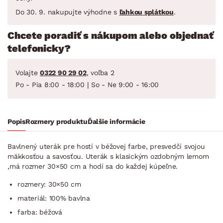
Do 30. 9. nakupujte výhodne s
ľahkou splátkou
.
Chcete poradiť s nákupom alebo objednať
telefonicky?
Volajte
0322 90 29 02
, voľba 2
Po - Pia 8:00 - 18:00 | So - Ne 9:00 - 16:00
Popis
Rozmery produktu
Ďalšie informácie
Bavlnený uterák pre hostí v béžovej farbe, presvedčí svojou
mäkkosťou a savosťou. Uterák s klasickým ozdobným lemom
,má rozmer 30×50 cm a hodí sa do každej kúpeľne.
rozmery: 30×50 cm
materiál: 100% bavlna
farba: béžová