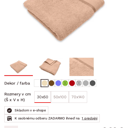
Dekor / farba
Rozmery v cm
30x50
50x100
70x140
(Š x V x H)
Skladom v e-shope
K osobnému odberu ZADARMO ihneď na
1 predajni