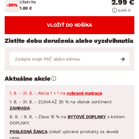
2.99 €
Ušetríte
-25%
1.00 €
3.99 €
VLOŽIŤ DO KOŠÍKA
Zistite dobu doručenia alebo vyzdvihnutia
Aktuálne akcie
1. 8. - 31. 8. - Akcia 1 + 1 na
vybrané matrace
.
1. 8. - 31. 8. - ZĽAVA AŽ 30 % na všetok sortiment
ZAHRADA
.
6. 8. - 9. 8. - Zľava 15 % na
BYTOVÉ DOPLNKY
s kódom
DOPLNKY.
POSLEDNÁ ŠANCA
získať vybrané produkty za skvelé
ceny.