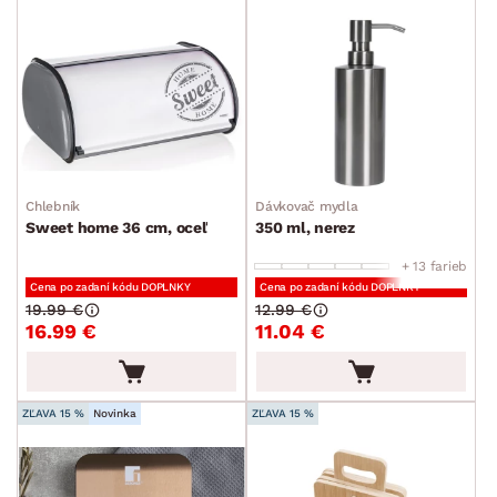
ŠTÝL
MIESTNOSŤ
ZNAČKA
Chlebník
Dávkovač mydla
SKLADOVOSŤ
Sweet home 36 cm, oceľ
350 ml, nerez
+ 13 farieb
Cena po zadaní kódu DOPLNKY
Cena po zadaní kódu DOPLNKY
19.99 €
12.99 €
16.99 €
11.04 €
ZĽAVA 15 %
Novinka
ZĽAVA 15 %