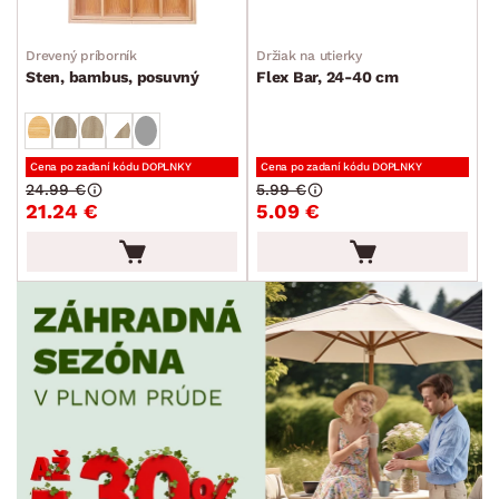
Drevený príborník
Držiak na utierky
Sten, bambus, posuvný
Flex Bar, 24-40 cm
Cena po zadaní kódu DOPLNKY
Cena po zadaní kódu DOPLNKY
24.99 €
5.99 €
21.24 €
5.09 €