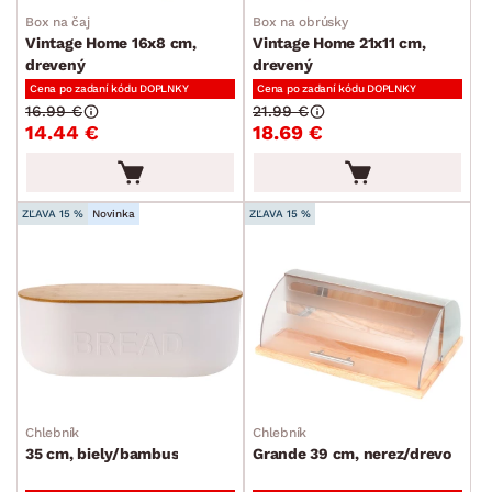
Box na čaj
Box na obrúsky
Kuchynské doplnky
Vintage Home 16x8 cm,
Vintage Home 21x11 cm,
drevený
drevený
Ostatné kuchynské doplnky
Cena po zadaní kódu DOPLNKY
Cena po zadaní kódu DOPLNKY
16.99 €
21.99 €
Držiaky, regály, háčiky a tyče
14.44 €
18.69 €
Kúpeľňové doplnky
Kuchynské príslušenstvo
ZĽAVA 15 %
Novinka
ZĽAVA 15 %
Kancelárske príslušenstvo
Maliarske potreby
Ostatné bytové doplnky
Detské doplnky a príslušenstvo
Doplnky pre domácich miláčikov
Vianoce
Chlebník
Chlebník
35 cm, biely/bambus
Grande 39 cm, nerez/drevo
Veľká noc