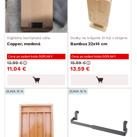
Digitálna kuchynská váha
Dosky na krájanie (4 ks) v stojane
Copper, medená
Bambus 22x14 cm
Cena po zadaní kódu DOPLNKY
Cena po zadaní kódu DOPLNKY
12.99 €
15.99 €
11.04 €
13.59 €
ZĽAVA 15 %
ZĽAVA 15 %