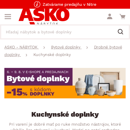
Zatvárame predajňu v Nitre
ASKO - NÁBYTOK
Bytové doplnky
Drobné bytové
doplnky
Kuchynské doplnky
Kuchynské doplnky
Pri varení je dobré mať po ruke množstvo nástrojov, ktoré
uľahčia čas strávený v kuchyni. Medzi ne patrí rozhodne