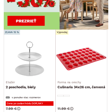
ZĽAVA 15 %
Výpredaj
Etažér
Forma na orechy
2 poschodia, biely
Culinaria 34x26 cm, červená
v ponuke viac rozmerov
Cena po zadaní kódu DOPLNKY
7.99 €
11.99 €