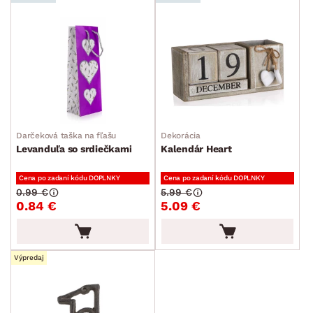
Darčeková taška na fľašu
Dekorácia
Levanduľa so srdiečkami
Kalendár Heart
Cena po zadaní kódu DOPLNKY
Cena po zadaní kódu DOPLNKY
0.99 €
5.99 €
0.84 €
5.09 €
Výpredaj