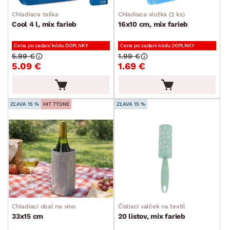
Chladiaca taška
Chladiaca vložka (2 ks)
Cool 4 l, mix farieb
16x10 cm, mix farieb
Cena po zadaní kódu DOPLNKY
Cena po zadaní kódu DOPLNKY
5.99 €
1.99 €
5.09 €
1.69 €
ZĽAVA 15 %
HIT TÝDNE
ZĽAVA 15 %
Chladiaci obal na víno
Čistiaci valček na textil
33x15 cm
20 listov, mix farieb