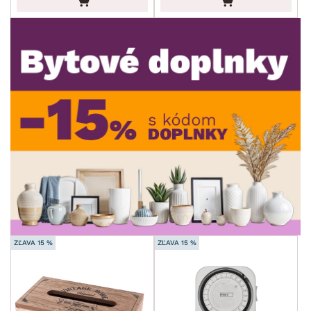
DEKOR
ROZMERY
MATERIÁL
min.
cm
max.
cm
FUNKCIE
min.
cm
max.
cm
POVRCHOVÁ ÚPRAVA
min.
cm
max.
cm
ŠTÝL
ZĽAVA 15 %
ZĽAVA 15 %
MIESTNOSŤ
SKLADOVOSŤ