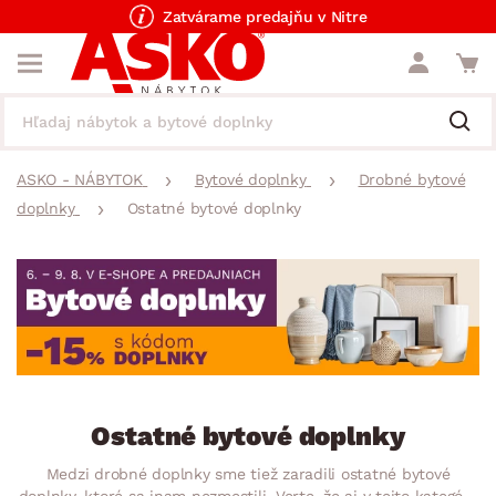
Zatvárame predajňu v Nitre
ASKO - NÁBYTOK
Bytové doplnky
Drobné bytové
doplnky
Ostatné bytové doplnky
Ostatné bytové doplnky
Medzi drobné doplnky sme tiež zaradili ostatné bytové
doplnky, ktoré sa inam nezmestili. Verte, že aj v tejto kategórii