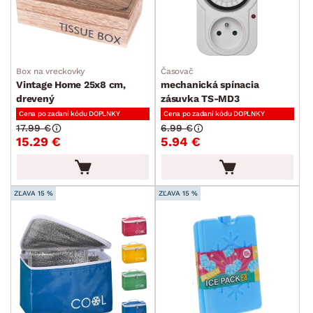
Box na vreckovky
Časovač
Vintage Home 25x8 cm,
mechanická spínacia
drevený
zásuvka TS-MD3
Cena po zadaní kódu DOPLNKY
Cena po zadaní kódu DOPLNKY
17.99 €
6.99 €
15.29 €
5.94 €
ZĽAVA 15 %
ZĽAVA 15 %