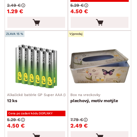
Kuchynské príslušenstvo
2.49 €
5.29 €
1.29 €
4.50 €
Kancelárske príslušenstvo
Maliarske potreby
Ostatné bytové doplnky
ZĽAVA 15 %
Výpredaj
Detské doplnky a príslušenstvo
Doplnky pre domácich miláčikov
Vianoce
Veľká noc
Sedacie súpravy a pohovky
Zostavy a steny
Drobný nábytok
Spotrebiče
FARBA
Alkalické batérie GP Super AAA (LR03)
Box na vreckovky
12 ks
plechový, motív motýle
Cena po zadaní kódu DOPLNKY
5.29 €
7.79 €
4.50 €
2.49 €