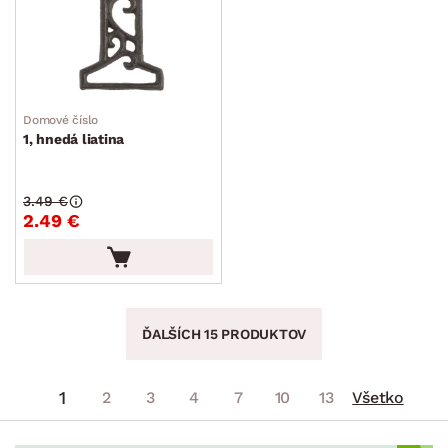
Domové číslo
1, hnedá liatina
3.49 €
2.49 €
ĎALŠÍCH 15 PRODUKTOV
1
2
3
4
7
10
13
Všetko