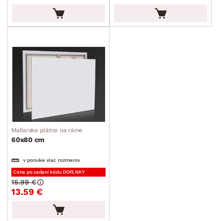
Maliarske plátno na ráme
60x80 cm
v ponuke viac rozmerov
Cena po zadaní kódu DOPLNKY
15.99 €
13.59 €