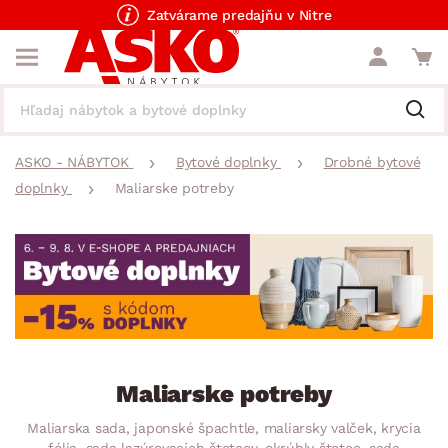
Zatvárame predajňu v Nitre
ASKO - NÁBYTOK
Bytové doplnky
Drobné bytové
doplnky
Maliarske potreby
Maliarske potreby
Maliarska sada, japonské špachtle, maliarsky valček, krycia
fólia, sada lazúrovacích štetcov, okrúhly štetec, sada