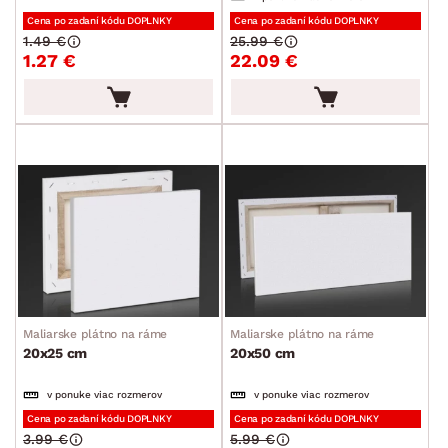
Kuchynské príslušenstvo
Cena po zadaní kódu DOPLNKY
Cena po zadaní kódu DOPLNKY
1.49 €
25.99 €
Kancelárske príslušenstvo
1.27 €
22.09 €
Maliarske potreby
Ostatné bytové doplnky
Detské doplnky a príslušenstvo
Doplnky pre domácich miláčikov
Vianoce
Veľká noc
Sedacie súpravy a pohovky
Zostavy a steny
Drobný nábytok
Spotrebiče
FARBA
Maliarske plátno na ráme
Maliarske plátno na ráme
20x25 cm
20x50 cm
v ponuke viac rozmerov
v ponuke viac rozmerov
Cena po zadaní kódu DOPLNKY
Cena po zadaní kódu DOPLNKY
ROZMERY
3.99 €
5.99 €