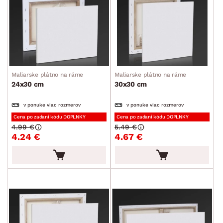
Maliarske plátno na ráme
Maliarske plátno na ráme
24x30 cm
30x30 cm
v ponuke viac rozmerov
v ponuke viac rozmerov
Cena po zadaní kódu DOPLNKY
Cena po zadaní kódu DOPLNKY
4.99 €
5.49 €
4.24 €
4.67 €