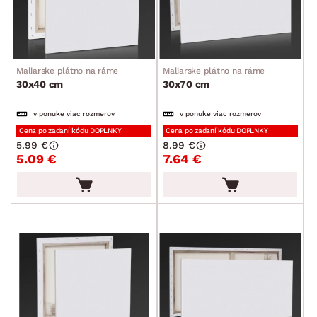
Maliarske plátno na ráme
Maliarske plátno na ráme
30x40 cm
30x70 cm
v ponuke viac rozmerov
v ponuke viac rozmerov
Cena po zadaní kódu DOPLNKY
Cena po zadaní kódu DOPLNKY
5.99 €
8.99 €
5.09 €
7.64 €