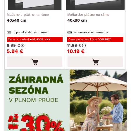
Maliarske plátno na ráme
Maliarske plátno na ráme
40x40 cm
40x80 cm
v ponuke viac rozmerov
v ponuke viac rozmerov
Cena po zadaní kódu DOPLNKY
Cena po zadaní kódu DOPLNKY
6.99 €
11.99 €
5.94 €
10.19 €