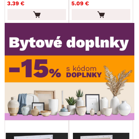
3.39 €
5.09 €
MATERIÁL
min.
cm
max.
cm
MIESTNOSŤ
min.
cm
max.
cm
SKLADOVOSŤ
min.
cm
max.
cm