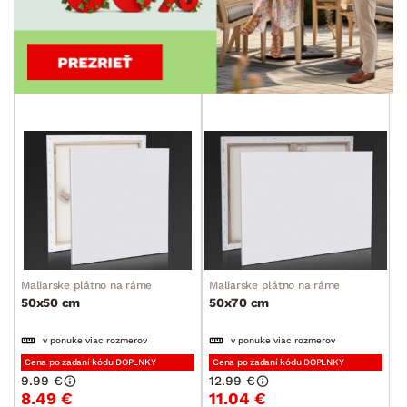
Maliarske plátno na ráme
Maliarske plátno na ráme
50x50 cm
50x70 cm
v ponuke viac rozmerov
v ponuke viac rozmerov
Cena po zadaní kódu DOPLNKY
Cena po zadaní kódu DOPLNKY
9.99 €
12.99 €
8.49 €
11.04 €