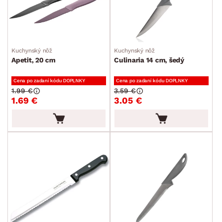
MIESTNOSŤ
min.
cm
max.
cm
SKLADOVOSŤ
Kuchynský nôž
Kuchynský nôž
Apetit, 20 cm
Culinaria 14 cm, šedý
Cena po zadaní kódu DOPLNKY
Cena po zadaní kódu DOPLNKY
1.99 €
3.59 €
1.69 €
3.05 €