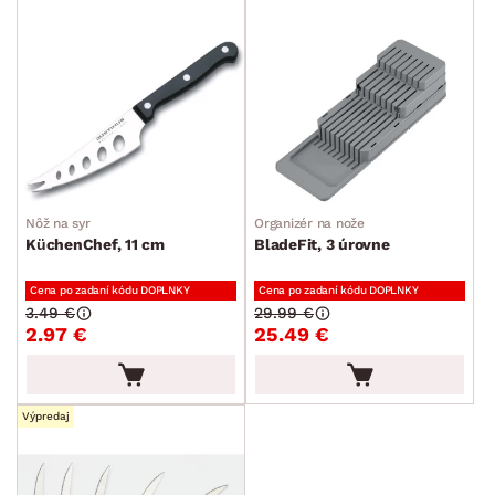
Nôž na syr
Organizér na nože
KüchenChef, 11 cm
BladeFit, 3 úrovne
Cena po zadaní kódu DOPLNKY
Cena po zadaní kódu DOPLNKY
3.49 €
29.99 €
2.97 €
25.49 €
Výpredaj