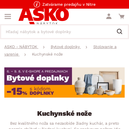
Zatvárame predajňu v Nitre
ASKO - NÁBYTOK
Bytové doplnky
Stolovanie a
varenie
Kuchynské nože
Kuchynské nože
Bez kvalitného noža sa nezaobíde žiadny kuchár, a preto
nesmie chýbať v žiadnej kuchyni. So správnym nožom Vás