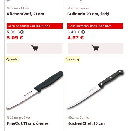
Nôž na chlieb
Nôž na pečivo
KüchenChef, 21 cm
Culinaria 20 cm, šedý
Cena po zadaní kódu DOPLNKY
Cena po zadaní kódu DOPLNKY
5.99 €
5.49 €
5.09 €
4.67 €
Výpredaj
Výpredaj
Nôž na pečivo
Nôž na šunku
FineCut 11 cm, čierny
KüchenChef, 15 cm