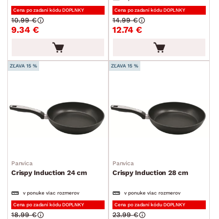
Plechy a pekáče
Cena po zadaní kódu DOPLNKY
Cena po zadaní kódu DOPLNKY
10.99 €
14.99 €
Príbory
9.34 €
12.74 €
Varešky a naberačky
Jedálenský servis
ZĽAVA 15 %
ZĽAVA 15 %
Poháre a poháriky
Príslušenstvo ku káve a čaju
Kuchynské nože
Dózy
Džbány a karafy
Cukrárske potreby
Panvica
Panvica
Záhradné doplnky
Crispy Induction 24 cm
Crispy Induction 28 cm
Osvetlenie
v ponuke viac rozmerov
v ponuke viac rozmerov
Ukladanie a organizácia
Cena po zadaní kódu DOPLNKY
Cena po zadaní kódu DOPLNKY
18.99 €
23.99 €