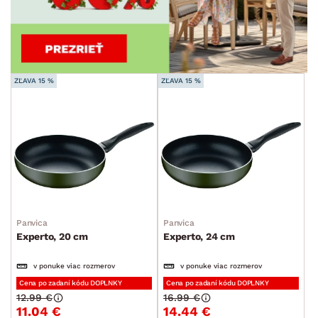
ZĽAVA 15 %
ZĽAVA 15 %
Panvica
Panvica
Experto, 20 cm
Experto, 24 cm
v ponuke viac rozmerov
v ponuke viac rozmerov
Cena po zadaní kódu DOPLNKY
Cena po zadaní kódu DOPLNKY
12.99 €
16.99 €
11.04 €
14.44 €