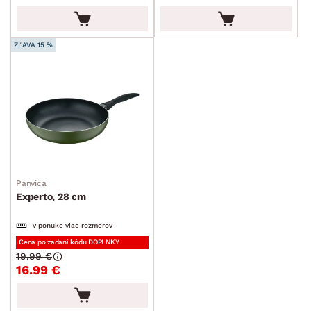
ZĽAVA 15 %
Panvica
Experto, 28 cm
v ponuke viac rozmerov
Cena po zadaní kódu DOPLNKY
19.99 €
16.99 €