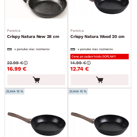
Panvica
Panvica
Crispy Natura New 28 cm
Crispy Natura Wood 20 cm
v ponuke viac rozmerov
v ponuke viac rozmerov
Cena po zadaní kódu DOPLNKY
23.99 €
14.99 €
16.99 €
12.74 €
ZĽAVA 15 %
ZĽAVA 15 %