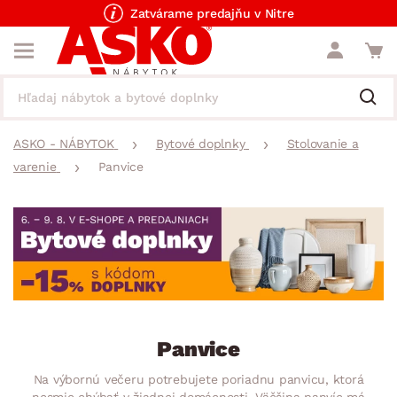
Zatvárame predajňu v Nitre
ASKO - NÁBYTOK
Bytové doplnky
Stolovanie a
varenie
Panvice
Panvice
Na výbornú večeru potrebujete poriadnu panvicu, ktorá
nesmie chýbať v žiadnej domácnosti. Väčšina panvíc má