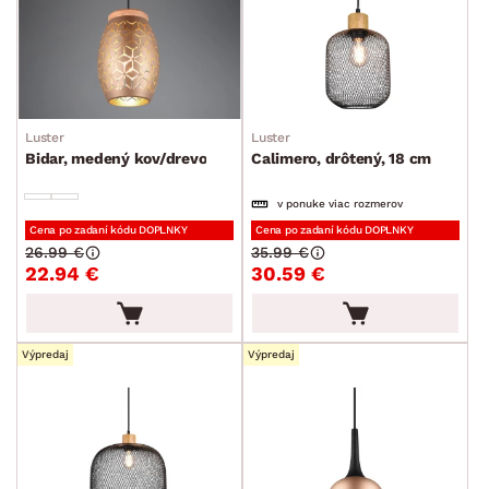
SKLADOVOSŤ
Luster
Luster
Bidar, medený kov/drevo
Calimero, drôtený, 18 cm
v ponuke viac rozmerov
Cena po zadaní kódu DOPLNKY
Cena po zadaní kódu DOPLNKY
26.99 €
35.99 €
22.94 €
30.59 €
Výpredaj
Výpredaj