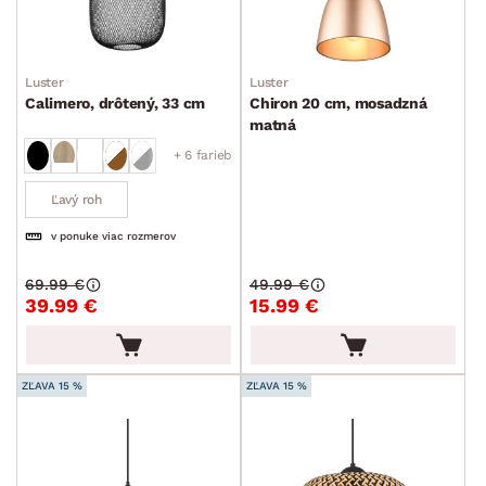
Luster
Luster
Calimero, drôtený, 33 cm
Chiron 20 cm, mosadzná
matná
+ 6 farieb
Ľavý roh
v ponuke viac rozmerov
69.99 €
49.99 €
39.99 €
15.99 €
ZĽAVA 15 %
ZĽAVA 15 %