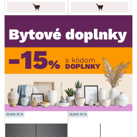
DEKOR
ROZMERY
MATERIÁL
min.
cm
max.
cm
FUNKCIE
min.
cm
max.
cm
POVRCHOVÁ ÚPRAVA
min.
cm
max.
cm
ŠTÝL
ZĽAVA 15 %
ZĽAVA 15 %
MIESTNOSŤ