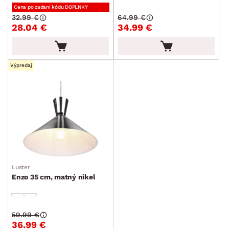
Cena po zadaní kódu DOPLNKY
32.99 €
64.99 €
28.04 €
34.99 €
Výpredaj
Luster
Enzo 35 cm, matný nikel
59.99 €
36.99 €