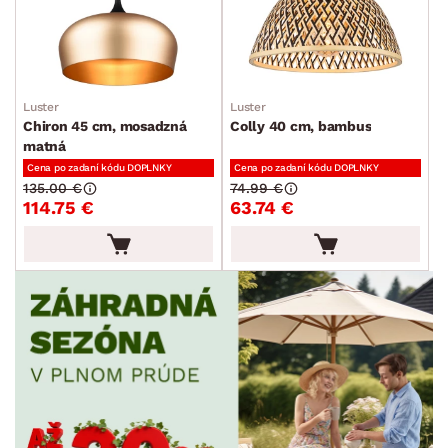
Luster
Luster
Chiron 45 cm, mosadzná
Colly 40 cm, bambus
matná
Cena po zadaní kódu DOPLNKY
Cena po zadaní kódu DOPLNKY
135.00 €
74.99 €
114.75 €
63.74 €