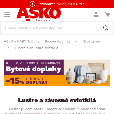
Zatvárame predajňu v Nitre
ASKO - NÁBYTOK
Bytové doplnky
Osvetlenie
Lustre a závesné svietidlá
Lustre a závesné svietidlá
Luster je dominantou medzi svietidlami a takmer žiadna
miestnosť sa bez neho nezaobíde. Pri umiestňovaní závesných