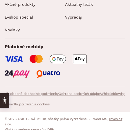
Akčné produkty
Aktuálny leták
E-shop špeciál
Výpredaj
Novinky
Platobné metódy
Všeobecné obchodné podmienky
Ochrana osobných údajov
Whistleblowing
Pravidlá používania cookies
© 2026 ASKO - NÁBYTOK, všetky práva vyhradené. - InveoCMS,
Inveo.cz
s.r.o.
Všetky uvedené ceny sú s DPH.