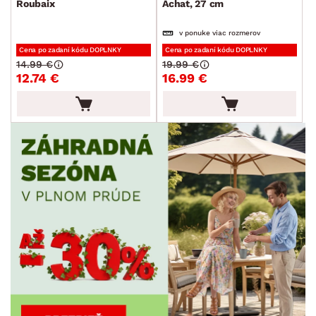
Roubaix
Achat, 27 cm
v ponuke viac rozmerov
Cena po zadaní kódu DOPLNKY
Cena po zadaní kódu DOPLNKY
14.99 €
19.99 €
12.74 €
16.99 €