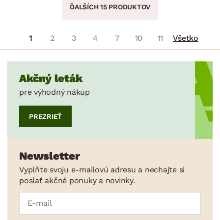
ĎALŠÍCH 15 PRODUKTOV
1
2
3
4
7
10
11
Všetko
Akčný leták
pre výhodný nákup
PREZRIEŤ
Newsletter
Vyplňte svoju e-mailovú adresu a nechajte si
poslať akčné ponuky a novinky.