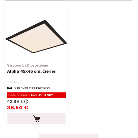
Stropné LED osvetlenie
Alpha 45x45 cm, čierne
v ponuke viac rozmerov
Cena po zadaní kódu DOPLNKY
42.99 €
36.54 €