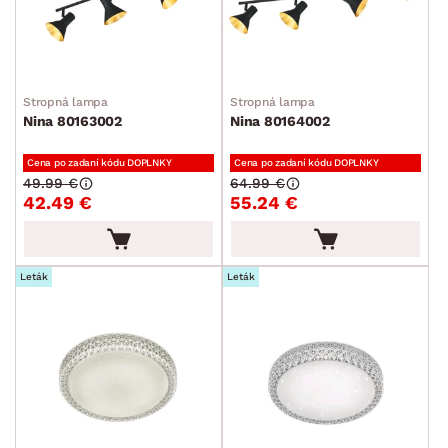
MIESTNOSŤ
SKLADOVOSŤ
Stropná lampa
Stropná lampa
Nina 80163002
Nina 80164002
Cena po zadaní kódu DOPLNKY
Cena po zadaní kódu DOPLNKY
49.99 €
64.99 €
42.49 €
55.24 €
Leták
Leták