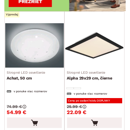
Výpredaj
Stropné LED osvetlenie
Stropné LED osvetlenie
Achat, 50 cm
Alpha 29x29 cm, čierne
v ponuke viac rozmerov
v ponuke viac rozmerov
Cena po zadaní kódu DOPLNKY
74.99 €
25.99 €
54.99 €
22.09 €