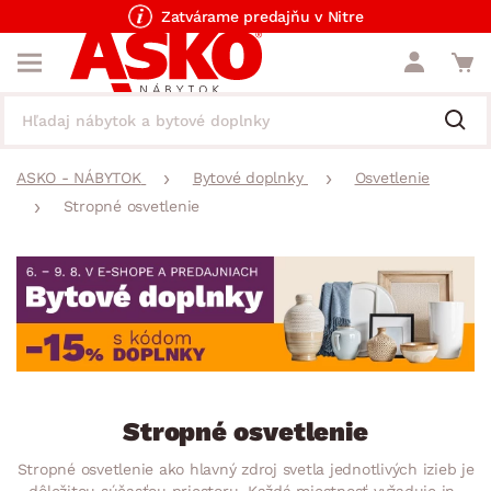
Zatvárame predajňu v Nitre
ASKO - NÁBYTOK
Bytové doplnky
Osvetlenie
Stropné osvetlenie
Stropné osvetlenie
Stropné osvetlenie ako hlavný zdroj svetla jednotlivých izieb je
dôležitou súčasťou priestoru. Každá miestnosť vyžaduje iný