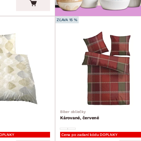
ZĽAVA 15 %
Biber obliečky
Kárované, červené
DOPLNKY
Cena po zadaní kódu DOPLNKY