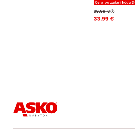
Cena po zadaní kódu 
39.99 €
33.99 €