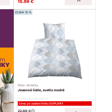
15.99 €
ZĽAVA 15 %
Biber obliečky
Jesenné lístie, svetlo modré
Cena po zadaní kódu DOPLNKY
22.99 €