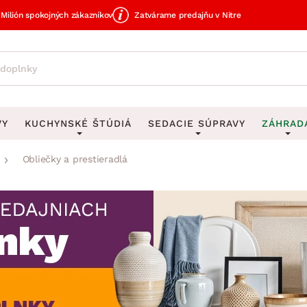
Milión spokojných zákazníkov
Zatvárame predajňu v Nitre
VY
KUCHYNSKÉ ŠTÚDIÁ
SEDACIE SÚPRAVY
ZÁHRAD
Obliečky a prestieradlá
avy
DEKORÁCIE
Sedacie súpravy do U
UKLADANIE
čky
Obrazy
Vešiaky na kľ
avy
Rohové sedacie súpravy
Záhrad
Zrkadlá
Stojany na dá
tavy
Sedacie súpravy 3-2-1
Z
dlá
Hodiny
Stojany na no
avy
Sedacie súpravy na mieru
Vázy
Stojany na ob
vy
Zá
Zobrazit vše
Zobrazit vše
tavy
Z