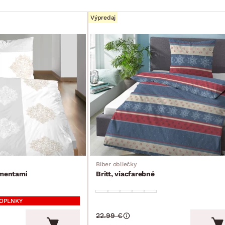
Výpredaj
Biber obliečky
amentami
Britt, viacfarebné
DOPLNKY
22.99 €