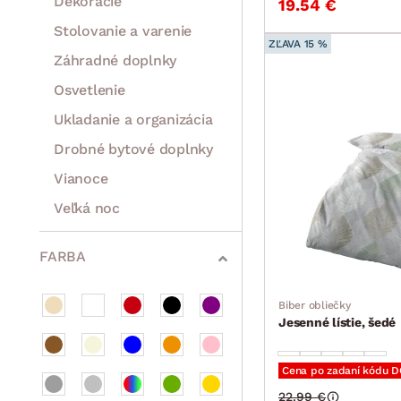
Dekorácie
19.54 €
Stolovanie a varenie
ZĽAVA 15 %
Záhradné doplnky
Osvetlenie
Ukladanie a organizácia
Drobné bytové doplnky
Vianoce
Veľká noc
Sedacie súpravy a pohovky
Zostavy a steny
Drobný nábytok
Spotrebiče
FARBA
Biber obliečky
Jesenné lístie, šedé
Cena po zadaní kódu 
22.99 €