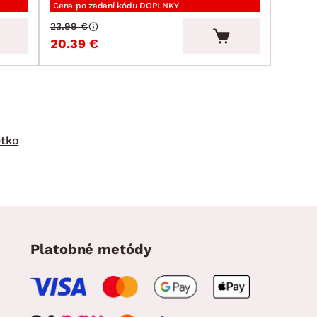
Cena po zadaní kódu DOPLNKY
23.99 €
20.39 €
etko
Platobné metódy