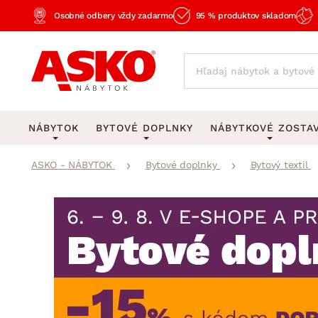
Osobné odbery vždy zadarmo
95 % produktov skladom
NÁBYTOK
BYTOVÉ DOPLNKY
NÁBYTKOVÉ ZOSTA
ASKO - NÁBYTOK
Bytové doplnky
Bytový textil
KOBERCE
OSVETLENIE
Obývacie zost
Veľké a stredné koberce
Stolové lampy a lampi
Spálňové zost
Behúne a malé koberce
Stropné osvetlenie
Kancelárske zos
Obývacia izba
Detské koberce
Lustre a závesné svieti
Kuchynské zost
Spálňa
Kúpeľňové predložky
Stojacie lampy
Detské zosta
Pracovňa a kancelária
Zobrazit vše
Zobrazit vše
Predsieňové zos