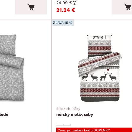
24.99 €
21.24 €
ZĽAVA 15 %
Biber obliečky
šedé
nórsky motív, soby
Cena po zadaní kódu DOPLNKY