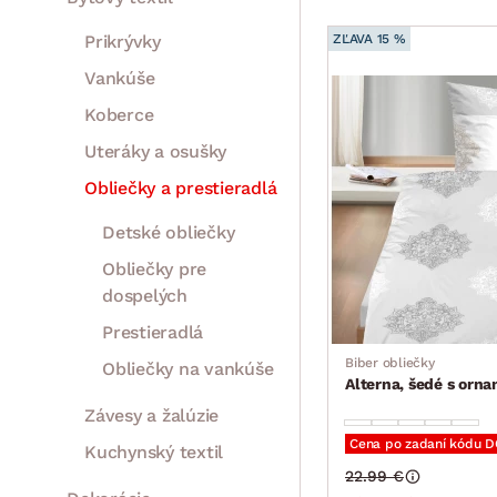
Prikrývky
ZĽAVA 15 %
Vankúše
Koberce
Uteráky a osušky
Obliečky a prestieradlá
Detské obliečky
Obliečky pre
dospelých
Prestieradlá
Biber obliečky
Obliečky na vankúše
Alterna, šedé s orn
Závesy a žalúzie
Cena po zadaní kódu 
Kuchynský textil
22.99 €