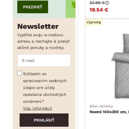
22.99 €
PREZRIEŤ
19.54 €
Výpredaj
Newsletter
Vyplňte svoju e-mailovú
adresu a nechajte si poslať
akčné ponuky a novinky.
Súhlasím so
spracovaním osobných
údajov pre účely
zasielania obchodných
oznámení.
Biber obliečky
Viac informácií
Noemi 140x200 cm, 