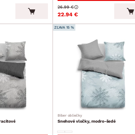
26.99 €
22.94 €
ZĽAVA 15 %
Biber obliečky
racitové
Snehové vločky, modro-šedé