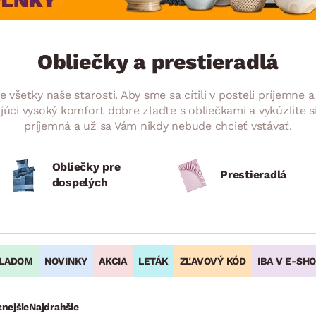
ENIE
DOMÁCE SPOTREBIČE
ZÁHRADNÉ 
avy
Zá
tavy
Z
Obliečky a prestieradlá
avy
všetky naše starosti. Aby sme sa cítili v posteli príjemne
júci vysoký komfort dobre zlaďte s obliečkami a vykúzlite 
príjemná a už sa Vám nikdy nebude chcieť vstávať.
Obliečky pre
Prestieradlá
dospelých
LADOM
NOVINKY
AKCIA
LETÁK
ZĽAVOVÝ KÓD
IBA V E-SH
cnejšie
Najdrahšie