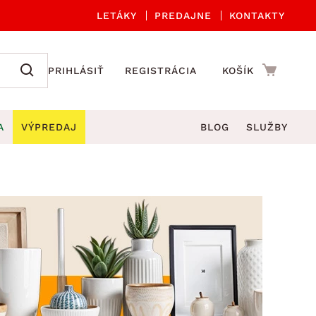
LETÁKY
PREDAJNE
KONTAKTY
PRIHLÁSIŤ
REGISTRÁCIA
KOŠÍK
A
VÝPREDAJ
BLOG
SLUŽBY
 A ORGANIZÁCIA
Záhradné sety
DROBNÉ BYTOVÉ DOPLNKY
úče
Kuchynské príslušenstvo
né stoličky a kreslá
ždniky
Kuchynské doplnky
áhradné lavice
viny
Kúpeľňové doplnky
Záhradné stoly
lečenie
Záhradné doplnky
hradné hojdačky
Zobrazit vše
áhradné lehátka