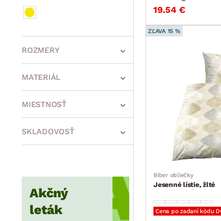
19.54 €
ZĽAVA 15 %
ROZMERY
MATERIÁL
min.
cm
max.
cm
MIESTNOSŤ
SKLADOVOSŤ
min.
cm
max.
cm
Biber obliečky
Jesenné lístie, žlté
min.
cm
max.
cm
Akčný
leták
Cena po zadaní kódu 