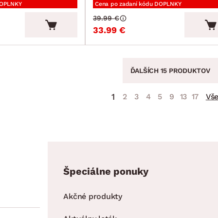
DOPLNKY
Cena po zadaní kódu DOPLNKY
39.99 €
33.99 €
ĎALŠÍCH 15 PRODUKTOV
1
2
3
4
5
9
13
17
Vš
Špeciálne ponuky
Akčné produkty