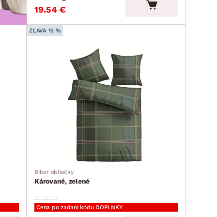
19.54 €
ZĽAVA 15 %
Biber obliečky
Kárované, zelené
Cena po zadaní kódu DOPLNKY