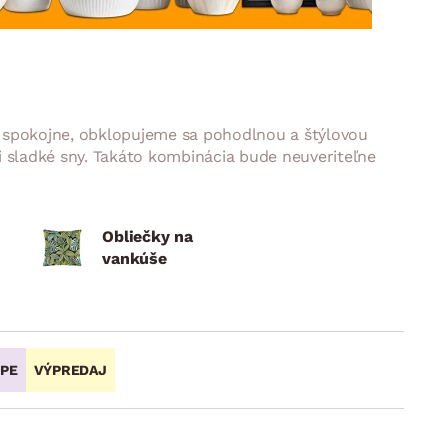
DOPLNKY
VIANOCE
hradné doplnky
ahradné zostavy
 a spokojne, obklopujeme sa pohodlnou a štýlovou
si sladké sny. Takáto kombinácia bude neuveriteľne
Obliečky na
vankúše
OPE
VÝPREDAJ