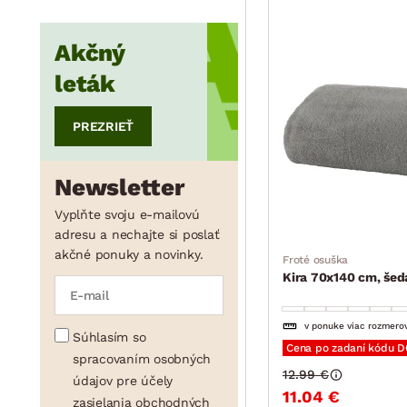
min.
cm
max.
cm
Akčný
leták
PREZRIEŤ
Newsletter
Vyplňte svoju e-mailovú
adresu a nechajte si poslať
akčné ponuky a novinky.
Froté osuška
Kira 70x140 cm, šed
v ponuke viac rozmero
Súhlasím so
Cena po zadaní kódu 
spracovaním osobných
12.99 €
údajov pre účely
11.04 €
zasielania obchodných