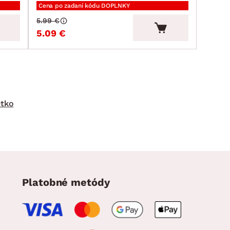
Cena po zadaní kódu DOPLNKY
5.99 €
5.09 €
etko
Platobné metódy