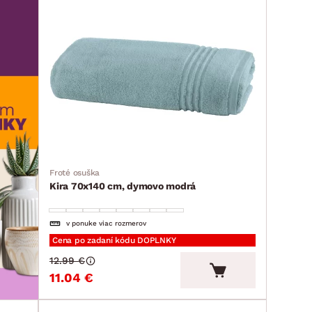
Froté osuška
Kira 70x140 cm, dymovo modrá
v ponuke viac rozmerov
Cena po zadaní kódu DOPLNKY
12.99 €
11.04 €