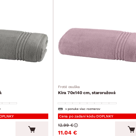
Froté osuška
á
Kira 70x140 cm, staroružová
v
v ponuke viac rozmerov
DOPLNKY
Cena po zadaní kódu DOPLNKY
12.99 €
11.04 €