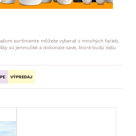
DOPLNKY
VIANOCE
hradné doplnky
ahradné zostavy
 našom sortimente môžete vyberať z mnohých farieb,
sušky sú jemnučké a dokonale savé, ktoré budú Vašu
OPE
VÝPREDAJ