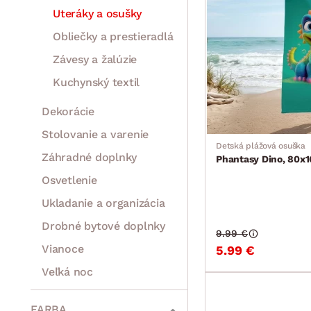
Uteráky a osušky
Obliečky a prestieradlá
Závesy a žalúzie
Kuchynský textil
Dekorácie
Stolovanie a varenie
Detská plážová osuška
Záhradné doplnky
Phantasy Dino, 80x
Osvetlenie
Ukladanie a organizácia
Drobné bytové doplnky
9.99 €
Vianoce
5.99 €
Veľká noc
Sedacie súpravy a pohovky
Zostavy a steny
Drobný nábytok
Spotrebiče
FARBA