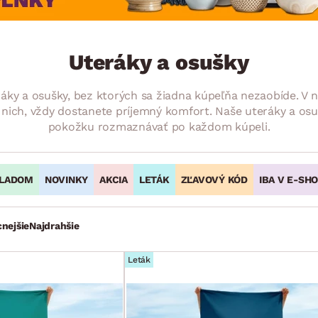
ENIE
DOMÁCE SPOTREBIČE
ZÁHRADNÉ 
avy
Zá
tavy
Z
Uteráky a osušky
avy
ráky a osušky, bez ktorých sa žiadna kúpeľňa nezaobíde. V
 z nich, vždy dostanete príjemný komfort. Naše uteráky a o
pokožku rozmaznávať po každom kúpeli.
LADOM
NOVINKY
AKCIA
LETÁK
ZĽAVOVÝ KÓD
IBA V E-SH
cnejšie
Najdrahšie
Leták