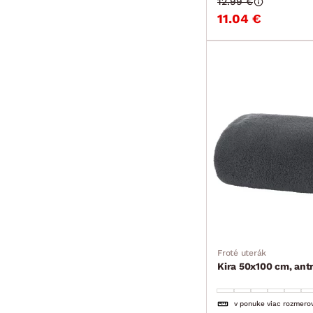
12.99 €
11.04 €
Froté uterák
Kira 50x100 cm, ant
v ponuke viac rozmero