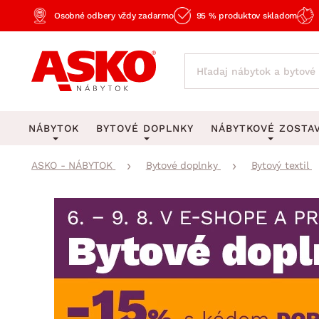
Osobné odbery vždy zadarmo
95 % produktov skladom
NÁBYTOK
BYTOVÉ DOPLNKY
NÁBYTKOVÉ ZOSTA
ASKO - NÁBYTOK
Bytové doplnky
Bytový textil
KOBERCE
OSVETLENIE
Obývacie zost
Veľké a stredné koberce
Stolové lampy a lampi
Spálňové zost
Behúne a malé koberce
Stropné osvetlenie
Kancelárske zos
Obývacia izba
Detské koberce
Lustre a závesné svieti
Kuchynské zost
Spálňa
Kúpeľňové predložky
Stojacie lampy
Detské zosta
Pracovňa a kancelária
Zobrazit vše
Zobrazit vše
Predsieňové zos