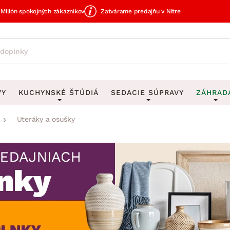
Milión spokojných zákazníkov
Zatvárame predajňu v Nitre
VY
KUCHYNSKÉ ŠTÚDIÁ
SEDACIE SÚPRAVY
ZÁHRAD
Uteráky a osušky
avy
DEKORÁCIE
Sedacie súpravy do U
UKLADANIE
čky
Obrazy
Vešiaky na kľ
avy
Rohové sedacie súpravy
Záhrad
Zrkadlá
Stojany na dá
tavy
Sedacie súpravy 3-2-1
Z
dlá
Hodiny
Stojany na no
avy
Sedacie súpravy na mieru
Vázy
Stojany na ob
vy
Zá
Zobrazit vše
Zobrazit vše
tavy
Z