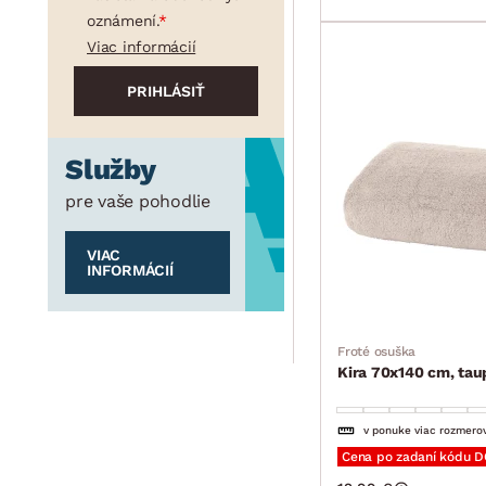
oznámení.
Viac informácií
Služby
pre vaše pohodlie
VIAC
INFORMÁCIÍ
Froté osuška
Kira 70x140 cm, tau
v ponuke viac rozmero
Cena po zadaní kódu 