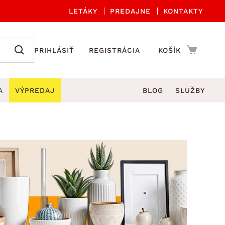
LETÁKY
PREDAJNE
KONTAKTY
PRIHLÁSIŤ
REGISTRÁCIA
KOŠÍK
A
VÝPREDAJ
BLOG
SLUŽBY
 A ORGANIZÁCIA
Záhradné sety
DROBNÉ BYTOVÉ DOPLNKY
úče
Kuchynské príslušenstvo
né stoličky a kreslá
ždniky
Kuchynské doplnky
áhradné lavice
viny
Kúpeľňové doplnky
Záhradné stoly
lečenie
Záhradné doplnky
hradné hojdačky
Zobrazit vše
áhradné lehátka