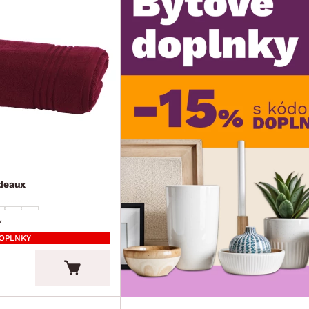
rdeaux
v
DOPLNKY