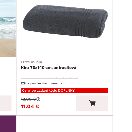
Froté osuška
Kira 70x140 cm, antracitová
v ponuke viac rozmerov
Cena po zadaní kódu DOPLNKY
12.99 €
11.04 €