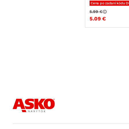
Cena po zadaní kódu 
5.99 €
5.09 €