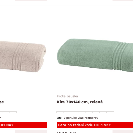
Froté osuška
pe
Kira 70x140 cm, zelená
v
v ponuke viac rozmerov
DOPLNKY
Cena po zadaní kódu DOPLNKY