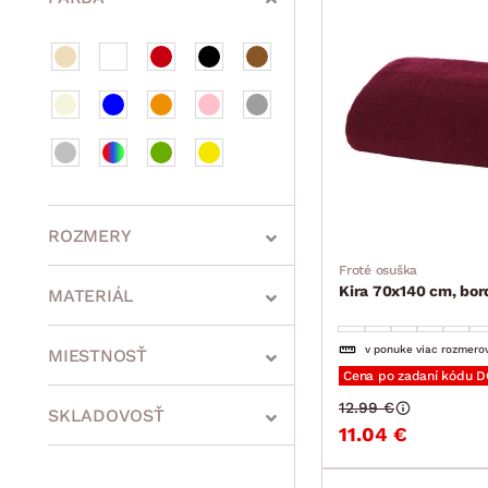
ROZMERY
Froté osuška
Kira 70x140 cm, bo
MATERIÁL
min.
cm
max.
cm
v ponuke viac rozmero
MIESTNOSŤ
Cena po zadaní kódu 
12.99 €
SKLADOVOSŤ
11.04 €
min.
cm
max.
cm