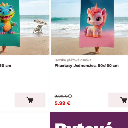
Detská plážová osuška
160 cm
Phantasy Jednorožec, 80x160 cm
9.99 €
5.99 €