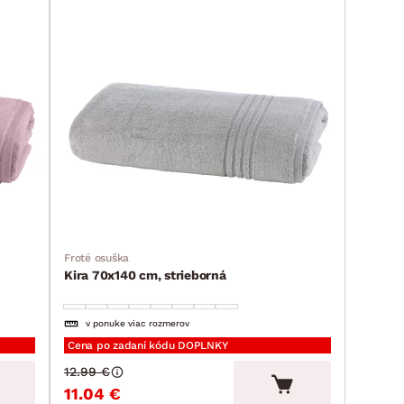
Froté osuška
Kira 70x140 cm, strieborná
v ponuke viac rozmerov
Cena po zadaní kódu DOPLNKY
12.99 €
11.04 €