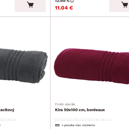
12.99 €
11.04 €
Froté uterák
racitový
Kira 50x100 cm, bordeaux
v
v ponuke viac rozmerov