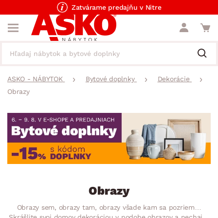
Zatvárame predajňu v Nitre
ASKO - NÁBYTOK
Bytové doplnky
Dekorácie
Obrazy
Obrazy
Obrazy sem, obrazy tam, obrazy všade kam sa pozriem…
Skrášlite svoj domov dekoráciou v podobe obrazov a nechajte