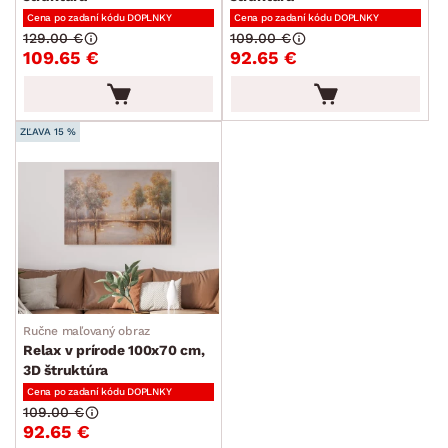
Cena po zadaní kódu DOPLNKY
Cena po zadaní kódu DOPLNKY
129.00 €
109.00 €
109.65 €
92.65 €
ZĽAVA 15 %
Ručne maľovaný obraz
Relax v prírode 100x70 cm,
3D štruktúra
Cena po zadaní kódu DOPLNKY
109.00 €
92.65 €