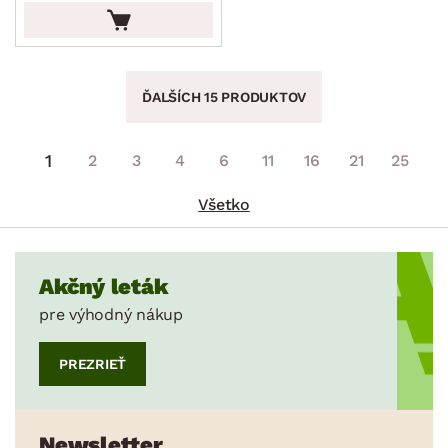
ĎALŠÍCH 15 PRODUKTOV
1
2
3
4
6
11
16
21
25
Všetko
Akčný leták
pre výhodný nákup
PREZRIEŤ
Newsletter