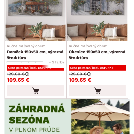
Ručne maľovaný obraz
Ručne maľovaný obraz
Domček 150x50 cm, výrazná
Okenice 150x50 cm, výrazná
štruktúra
štruktúra
+ 3 farby
Cena po zadaní kódu DOPLNKY
Cena po zadaní kódu DOPLNKY
129.00 €
129.00 €
109.65 €
109.65 €