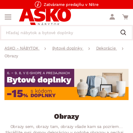
Zatvárame predajňu v Nitre
ASKO - NÁBYTOK
Bytové doplnky
Dekorácie
Obrazy
Obrazy
Obrazy sem, obrazy tam, obrazy všade kam sa pozriem…
Skrášlite svoj domov dekoráciou v podobe obrazov a nechajte