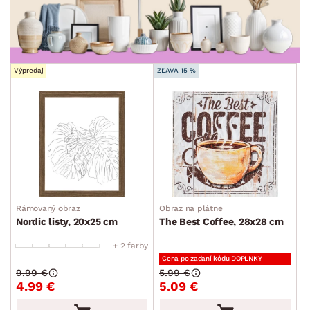
DEKOR
ROZMERY
Výpredaj
ZĽAVA 15 %
MATERIÁL
min.
cm
max.
cm
FUNKCIE
min.
cm
max.
cm
TVAR
min.
cm
max.
cm
ŠTÝL
Rámovaný obraz
Obraz na plátne
Nordic listy, 20x25 cm
The Best Coffee, 28x28 cm
MIESTNOSŤ
+ 2 farby
Cena po zadaní kódu DOPLNKY
SKLADOVOSŤ
9.99 €
5.99 €
4.99 €
5.09 €