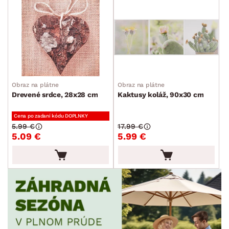
Obraz na plátne
Obraz na plátne
Drevené srdce, 28x28 cm
Kaktusy koláž, 90x30 cm
Cena po zadaní kódu DOPLNKY
5.99 €
17.99 €
5.09 €
5.99 €