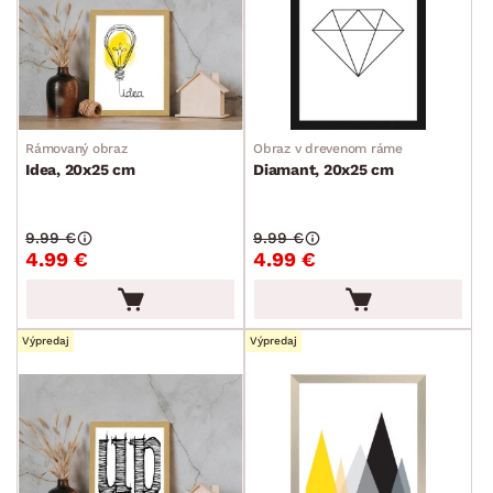
Tlačené obrazy na plátne
Rámované obrazy
Ručne maľované obrazy
Kovové obrazy
Rámovaný obraz
Obraz v drevenom ráme
Detské obrazy
Idea, 20x25 cm
Diamant, 20x25 cm
Sviečky, svietniky a lucerny
9.99 €
9.99 €
Hodiny
4.99 €
4.99 €
Zrkadlá
Bytové dekorácie
Výpredaj
Výpredaj
Rámiky
Vázy
Kvety a kvetináče
Vôňe do bytu