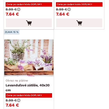
Cena po zadaní kódu DOPLNKY
Cena po zadaní kódu DOPLNKY
8.99 €
8.99 €
7.64 €
7.64 €
ZĽAVA 15 %
Obraz na plátne
Levanduľové zátišie, 40x30
cm
Cena po zadaní kódu DOPLNKY
8.99 €
7.64 €