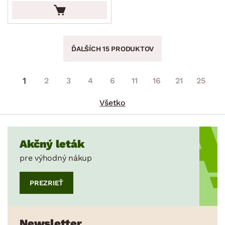
ĎALŠÍCH 15 PRODUKTOV
1
2
3
4
6
11
16
21
25
Všetko
Akčný leták
pre výhodný nákup
PREZRIEŤ
Newsletter