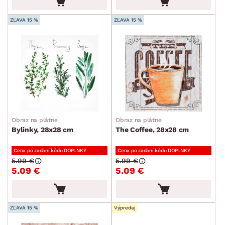
ZĽAVA 15 %
ZĽAVA 15 %
Obraz na plátne
Obraz na plátne
Bylinky, 28x28 cm
The Coffee, 28x28 cm
Cena po zadaní kódu DOPLNKY
Cena po zadaní kódu DOPLNKY
5.99 €
5.99 €
5.09 €
5.09 €
ZĽAVA 15 %
Výpredaj