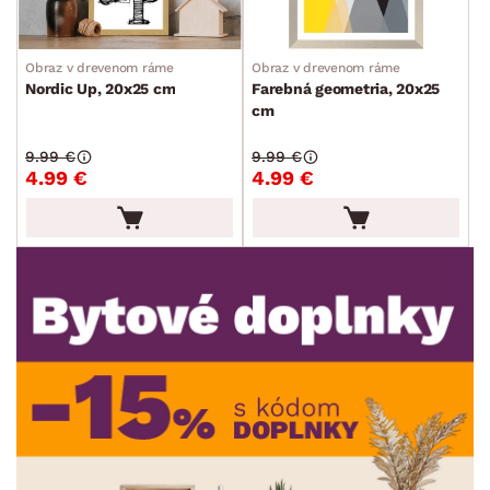
Stolovanie a varenie
Záhradné doplnky
Obraz v drevenom ráme
Obraz v drevenom ráme
Nordic Up, 20x25 cm
Farebná geometria, 20x25
Osvetlenie
cm
Ukladanie a organizácia
9.99 €
9.99 €
Drobné bytové doplnky
4.99 €
4.99 €
Vianoce
Veľká noc
Sedacie súpravy a pohovky
Zostavy a steny
Drobný nábytok
Spotrebiče
FARBA