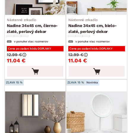
Zrkadlá
Kúpeľňové zrkadlá
Nástenné zrkadlo
Nástenné zrkadlo
Nástenné zrkadlá
Nadine 34x45 cm, čierno-
Nadine 34x45 cm, bielo-
zlaté, perlový dekor
zlaté, perlový dekor
Stojacie zrkadlá
v ponuke viac rozmerov
v ponuke viac rozmerov
Stolové zrkadlá
Cena po zadaní kódu DOPLNKY
Cena po zadaní kódu DOPLNKY
12.99 €
12.99 €
Bytové dekorácie
11.04 €
11.04 €
Rámiky
Vázy
ZĽAVA 15 %
ZĽAVA 15 %
Novinka
Kvety a kvetináče
Vôňe do bytu
Stolovanie a varenie
Záhradné doplnky
Osvetlenie