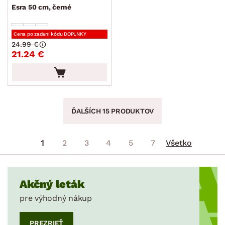
Esra 50 cm, černé
Cena po zadaní kódu DOPLNKY
24.99 €
21.24 €
ĎALŠÍCH 15 PRODUKTOV
1
2
3
4
5
7
Všetko
Akčný leták
pre výhodný nákup
PREZRIEŤ