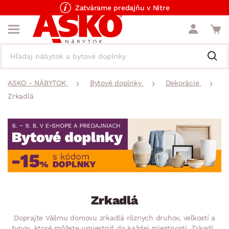
Zatvárame predajňu v Nitre
ASKO - NÁBYTOK
Bytové doplnky
Dekorácie
Zrkadlá
Zrkadlá
Doprajte Vášmu domovu zrkadlá rôznych druhov, veľkostí a
typov, ktoré môžete umiestniť do každej miestnosti. Zrkadlá