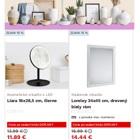
FUNKCIE
min.
cm
max.
cm
POVRCHOVÁ ÚPRAVA
min.
cm
max.
cm
ZĽAVA 15 %
ZĽAVA 15 %
TVAR
ŠTÝL
MIESTNOSŤ
SKLADOVOSŤ
Kozmetické zrkadlo s LED
Nástenné zrkadlo
Liara 18x28,5 cm, čierne
Loreley 34x45 cm, drevený
biely rám
v ponuke viac rozmerov
Cena po zadaní kódu DOPLNKY
Cena po zadaní kódu DOPLNKY
13.99 €
16.99 €
11.89 €
14.44 €