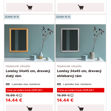
ZĽAVA 15 %
ZĽAVA 15 %
Nástenné zrkadlo
Nástenné zrkadlo
Loreley 34x45 cm, drevený
Loreley 34x45 cm, drevený
zlatý rám
strieborný rám
v ponuke viac rozmerov
v ponuke viac rozmerov
Cena po zadaní kódu DOPLNKY
Cena po zadaní kódu DOPLNKY
16.99 €
16.99 €
14.44 €
14.44 €