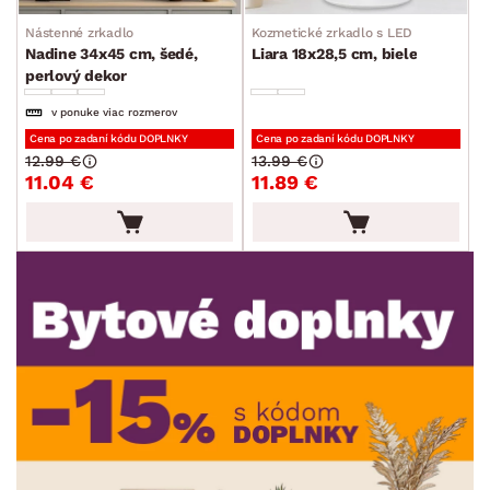
Ukladanie a organizácia
Nástenné zrkadlo
Kozmetické zrkadlo s LED
Nadine 34x45 cm, šedé,
Liara 18x28,5 cm, biele
Drobné bytové doplnky
perlový dekor
Vianoce
v ponuke viac rozmerov
Veľká noc
Cena po zadaní kódu DOPLNKY
Cena po zadaní kódu DOPLNKY
12.99 €
13.99 €
Sedacie súpravy a pohovky
Zostavy a steny
Drobný nábytok
Spotrebiče
11.04 €
11.89 €
FARBA
DEKOR
ROZMERY
MATERIÁL
min.
cm
max.
cm