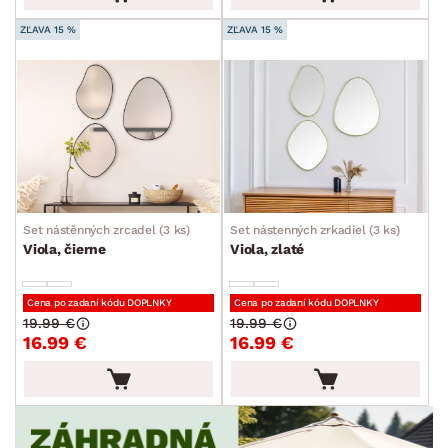
ZĽAVA 15 %
ZĽAVA 15 %
Set nástěnných zrcadel (3 ks)
Set nástenných zrkadiel (3 ks)
Viola, čierne
Viola, zlaté
Cena po zadaní kódu DOPLNKY
Cena po zadaní kódu DOPLNKY
19.99 €
19.99 €
16.99 €
16.99 €