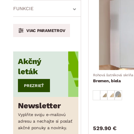
min.
cm
max.
cm
FUNKCIE
VIAC PARAMETROV
min.
cm
max.
cm
Akčný
min.
cm
max.
cm
leták
Rohová šatníková skriňa
Bremen, biela
PREZRIEŤ
Newsletter
Vyplňte svoju e-mailovú
adresu a nechajte si poslať
529.90 €
akčné ponuky a novinky.