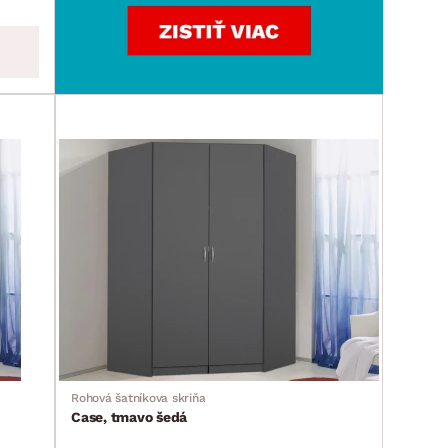
Rohová šatníkova skriňa
Case, tmavo šedá