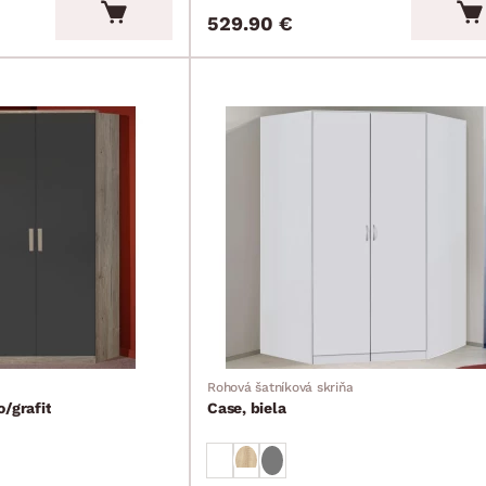
529.90 €
Rohová šatníková skriňa
/grafit
Case, biela