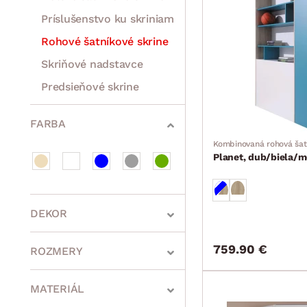
Príslušenstvo ku skriniam
Rohové šatníkové skrine
Skriňové nadstavce
Predsieňové skrine
Rošty
Matrace
Komody, skrinky a vitríny
Bytové doplnky
Sedacie súpravy a pohovky
Zostavy a steny
Drobný nábytok
Spotrebiče
FARBA
Kombinovaná rohová šat
Planet, dub/biela/
DEKOR
759.90 €
ROZMERY
MATERIÁL