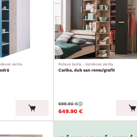
níková skriňa
Rohová šatňa - šatníková skriňa
modrá
Cariba, dub san remo/grafit
699.90 €
649.90 €