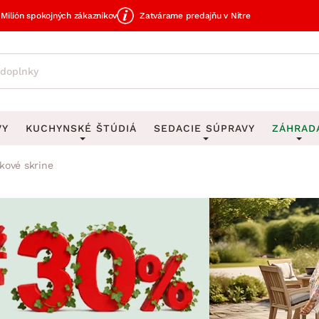
Milión spokojných zákazníkov
Zatvárame predajňu v Nitre
VY
KUCHYNSKÉ ŠTÚDIÁ
SEDACIE SÚPRAVY
ZÁHRAD
kové skrine
avy
DEKORÁCIE
Sedacie súpravy do U
UKLADANIE
čky
Obrazy
Vešiaky na kľ
avy
Rohové sedacie súpravy
Záhrad
Zrkadlá
Stojany na dá
tavy
Sedacie súpravy 3-2-1
Z
dlá
Hodiny
Stojany na no
avy
Sedacie súpravy na mieru
Vázy
Stojany na ob
vy
Zá
Zobrazit vše
Zobrazit vše
tavy
Z