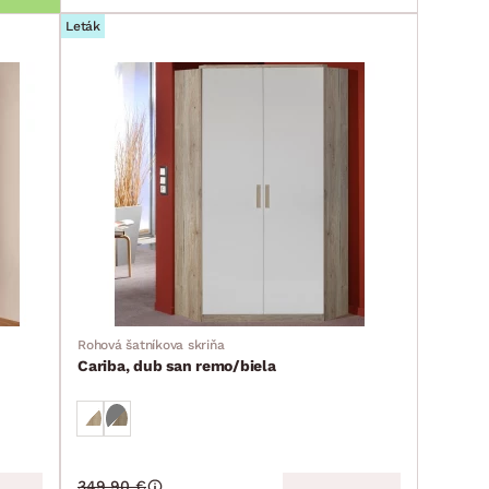
Leták
Rohová šatníkova skriňa
Cariba, dub san remo/biela
349.90 €