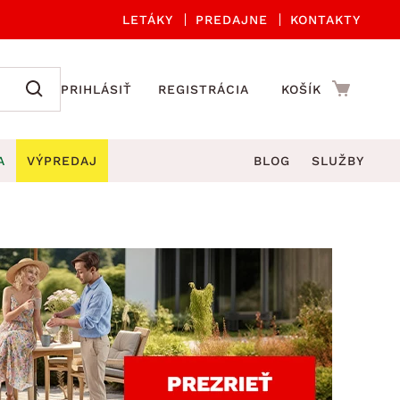
LETÁKY
PREDAJNE
KONTAKTY
PRIHLÁSIŤ
REGISTRÁCIA
KOŠÍK
A
VÝPREDAJ
BLOG
SLUŽBY
 A ORGANIZÁCIA
Záhradné sety
DROBNÉ BYTOVÉ DOPLNKY
úče
Kuchynské príslušenstvo
né stoličky a kreslá
ždniky
Kuchynské doplnky
áhradné lavice
viny
Kúpeľňové doplnky
Záhradné stoly
lečenie
Záhradné doplnky
hradné hojdačky
Zobrazit vše
áhradné lehátka