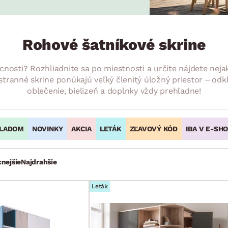
ENIE
DOMÁCE SPOTREBIČE
ZÁHRADNÉ 
avy
Zá
tavy
Z
Rohové šatníkové skrine
avy
nosti? Rozhliadnite sa po miestnosti a určite nájdete nej
iestranné skrine ponúkajú veľký členitý úložný priestor – odkl
oblečenie, bielizeň a doplnky vždy prehľadne!
LADOM
NOVINKY
AKCIA
LETÁK
ZĽAVOVÝ KÓD
IBA V E-SH
cnejšie
Najdrahšie
Leták