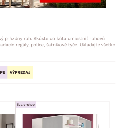
DOPLNKY
VIANOCE
hradné doplnky
ahradné zostavy
aký prázdny roh. Skúste do kúta umiestniť rohovú
adacie regály, police, šatníkové tyče. Ukladajte všetko
OPE
VÝPREDAJ
Iba e-shop