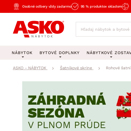
Osobné odbery vždy zadarmo
95 % produktov skladom
NÁBYTOK
BYTOVÉ DOPLNKY
NÁBYTKOVÉ ZOSTA
ASKO - NÁBYTOK
Šatníkové skrine
Rohové šatní
KOBERCE
OSVETLENIE
Obývacie zost
Veľké a stredné koberce
Stolové lampy a lampi
Spálňové zost
Behúne a malé koberce
Stropné osvetlenie
Kancelárske zos
Obývacia izba
Detské koberce
Lustre a závesné svieti
Kuchynské zost
Spálňa
Kúpeľňové predložky
Stojacie lampy
Detské zosta
Pracovňa a kancelária
Zobrazit vše
Zobrazit vše
Predsieňové zos