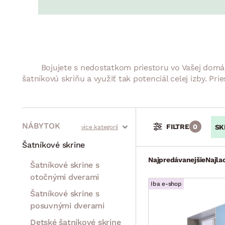
Jedáleň
BYTOVÝ TEXTIL
STOLOVANIE A VAR
Kúpeľňové zost
Detská izba
Prikrývky
Jedálenský servis
Jedálenské zos
Vankúše
Predsieň, šatník a chodba
Príbory
Záhradné zost
Koberce
Hrnce
Kuchyňa
Bojujete s nedostatkom priestoru vo Vašej domác
Závesy a žalúzie
Panvice
Kúpeľňa
šatníkovú skriňu a využiť tak potenciál celej izby. Pr
Zobrazit vše
Zobrazit vše
Záhrada
VEĽKÁ NOC
Domácnosť
NÁBYTOK
FILTRE
0
SK
Stoly a stolíky
Kreslá a sedenia
Stoličky a lavice
Postele
Šatníkové skrine
Najpredávanejšie
Najla
Šatníkové skrine s
otočnými dverami
Iba e-shop
Šatníkové skrine s
posuvnými dverami
Detské šatníkové skrine