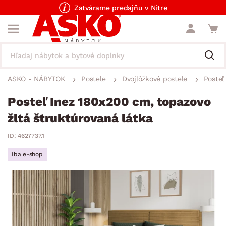
Zatvárame predajňu v Nitre
ASKO - NÁBYTOK
Postele
Dvojlôžkové postele
Posteľ
Posteľ Inez 180x200 cm, topazovo
žltá štruktúrovaná látka
ID: 4627737.1
Iba e-shop