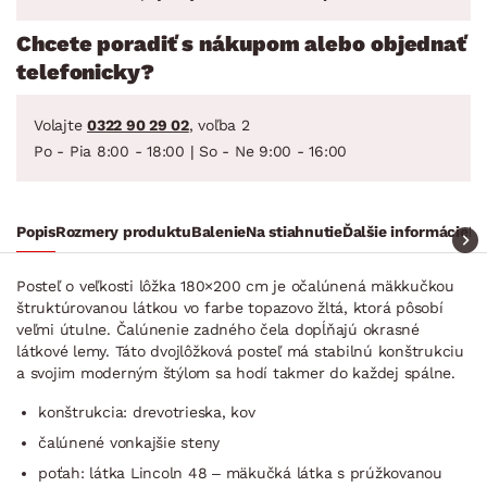
Chcete poradiť s nákupom alebo objednať
telefonicky?
Volajte
0322 90 29 02
, voľba 2
Po - Pia 8:00 - 18:00 | So - Ne 9:00 - 16:00
Popis
Rozmery produktu
Balenie
Na stiahnutie
Ďalšie informácie
Ra
Posteľ o veľkosti lôžka 180×200 cm je očalúnená mäkkučkou
štruktúrovanou látkou vo farbe topazovo žltá, ktorá pôsobí
veľmi útulne. Čalúnenie zadného čela dopĺňajú okrasné
látkové lemy. Táto dvojlôžková posteľ má stabilnú konštrukciu
a svojim moderným štýlom sa hodí takmer do každej spálne.
konštrukcia: drevotrieska, kov
čalúnené vonkajšie steny
poťah: látka Lincoln 48 – mäkučká látka s prúžkovanou