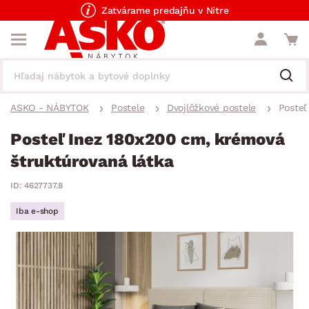
Zatvárame predajňu v Nitre
ASKO - NÁBYTOK
Postele
Dvojlôžkové postele
Posteľ
Posteľ Inez 180x200 cm, krémová
štruktúrovaná látka
ID: 4627737.8
Iba e-shop