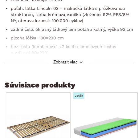
poťah: látka Lincoln 03 – mäkučká látka s prúžkovanou
štruktúrou, farba krémová vanilka (zloženie: 92% PES/8%
NY, oteruvzdornosť: 100.000 cyklov)
zadné čelo: okrasný látkový lem poťahu kolmý, výška 92 cm
plocha lôžka: 180×200 cm
bez roštu (kombinovať s 2 ks iba lamelových roštov
o veľkosti 90×200)
bez matraca (kombinovať s 2 ks matraca veľkosti 90×200)
Zobraziť viac
výška bočného rámu (bočnice): 35 cm
hĺbka na uloženie roštu do rámu: cca 11 cm
Súvisiace produkty
úložný priestor: nie
predné nohy: plast, čierne, výška 5 cm/zadné nohy: klzáky
Leták
moderný nadčasový štýl
stabilná konštrukcia
bez vyobrazenej deky, vankúšov a lôžkovín
dodávané v čiastočnom demonte