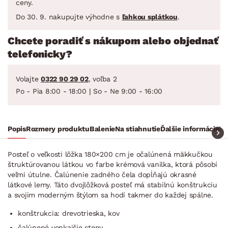
ceny.
Do 30. 9. nakupujte výhodne s
ľahkou splátkou
.
Chcete poradiť s nákupom alebo objednať
telefonicky?
Volajte
0322 90 29 02
, voľba 2
Po - Pia 8:00 - 18:00 | So - Ne 9:00 - 16:00
Popis
Rozmery produktu
Balenie
Na stiahnutie
Ďalšie informácie
Ra
Posteľ o veľkosti lôžka 180×200 cm je očalúnená mäkkučkou
štruktúrovanou látkou vo farbe krémová vanilka, ktorá pôsobí
veľmi útulne. Čalúnenie zadného čela dopĺňajú okrasné
látkové lemy. Táto dvojlôžková posteľ má stabilnú konštrukciu
a svojim moderným štýlom sa hodí takmer do každej spálne.
konštrukcia: drevotrieska, kov
čalúnené vonkajšie steny