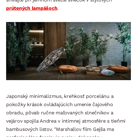
prútených lampášoch
.
Japonský minimalizmus, krehkosť porcelánu a
pokožky krások ovládajúcich umenie čajového
obradu, pôvab ručne maľovaných slnečníkov a
vejárov spojila Andrea v intímnej atmosfére s tieňmi
bambusových listov. "Marshallov film Gejša ma