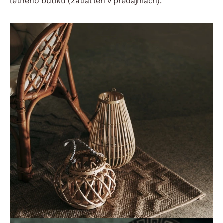
letného butiku (zatiaľ len v predajniach).