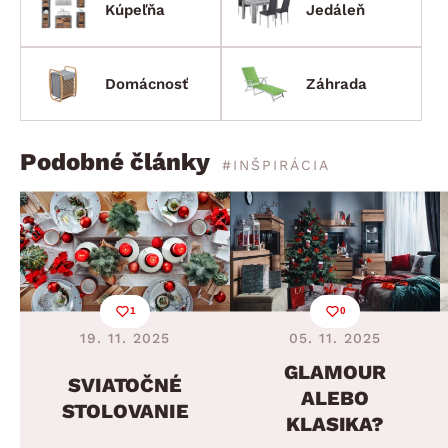
Kúpeľňa
Jedáleň
Domácnosť
Záhrada
Podobné články
#INŠPIRÁCIA
1
0
19. 11. 2025
05. 11. 2025
GLAMOUR
SVIATOČNÉ
ALEBO
STOLOVANIE
KLASIKA?