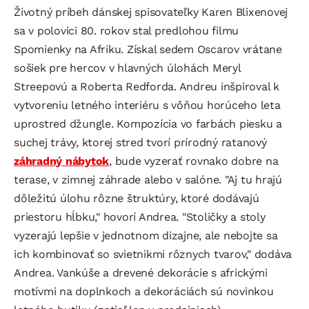
Životný príbeh dánskej spisovateľky Karen Blixenovej
sa v polovici 80. rokov stal predlohou filmu
Spomienky na Afriku. Získal sedem Oscarov vrátane
sošiek pre hercov v hlavných úlohách Meryl
Streepovú a Roberta Redforda. Andreu inšpiroval k
vytvoreniu letného interiéru s vôňou horúceho leta
uprostred džungle. Kompozícia vo farbách piesku a
suchej trávy, ktorej stred tvorí prírodný ratanový
záhradný nábytok
, bude vyzerať rovnako dobre na
terase, v zimnej záhrade alebo v salóne. "Aj tu hrajú
dôležitú úlohu rôzne štruktúry, ktoré dodávajú
priestoru hĺbku," hovorí Andrea. "Stoličky a stoly
vyzerajú lepšie v jednotnom dizajne, ale nebojte sa
ich kombinovať so svietnikmi rôznych tvarov," dodáva
Andrea. Vankúše a drevené dekorácie s africkými
motívmi na doplnkoch a dekoráciách sú novinkou