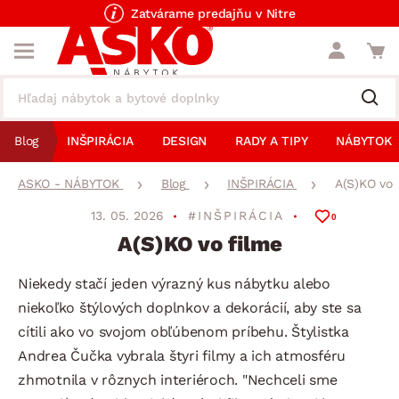
Zatvárame predajňu v Nitre
Blog
INŠPIRÁCIA
DESIGN
RADY A TIPY
NÁBYTOK
ASKO - NÁBYTOK
Blog
INŠPIRÁCIA
A(S)KO vo 
13. 05. 2026
#INŠPIRÁCIA
0
A(S)KO vo filme
Niekedy stačí jeden výrazný kus nábytku alebo
niekoľko štýlových doplnkov a dekorácií, aby ste sa
cítili ako vo svojom obľúbenom príbehu. Štylistka
Andrea Čučka vybrala štyri filmy a ich atmosféru
zhmotnila v rôznych interiéroch. "Nechceli sme