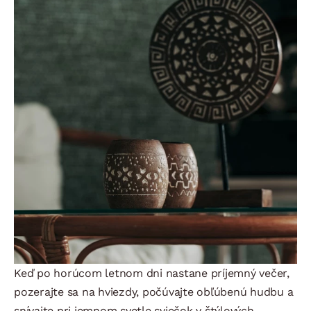
Keď po horúcom letnom dni nastane príjemný večer,
pozerajte sa na hviezdy, počúvajte obľúbenú hudbu a
snívajte pri jemnom svetle sviečok v štýlových