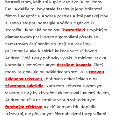
bestsellerom, knihu si kúpilo viac ako 30 miliónov
ľudí. A ďalšie milióny stále fascinuje jeho brilantná
filmová adaptácia. Andrea preniesla štýl pánskej izby
s jasnou stopou nostalgie a vôňou cigár do 21.
storočia. "Ikonická pohovka C
hesterfield
s typickým
diamantovým prešívaním a gombíkmi pôsobí so
zamatovým čalúnením útulnejšie a vizuálne
príjemnejšie ako klasická kožená verzia," hovorí
Andrea. Oblé tvary pohovky vyvažuje minimalistická
komoda s jemným zlatým
detailom kovania
. Zlatý
motív sa opakuje na odkladacom stolíku s
tmavou
sklenenou doskou
, drobných dekoráciách a na
závesnom svietidle
. Namiesto koberca s vysokým
vlasom, ktorý by zbytočne akcentoval luxusný dojem,
Andrea použila orientálny vzor s vyblednutým
farebným efektom
a celú kompozíciu doplnila
triezvymi, ale pôvabnými čiernobielymi fotografiami