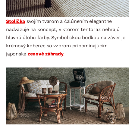
Stolička
svojím tvarom a čalúnením elegantne
nadväzuje na koncept, v ktorom tentoraz nehrajú
hlavnú úlohu farby. Symbolickou bodkou na záver je
krémový koberec so vzorom pripomínajúcim
japonské
zenové záhrady
.