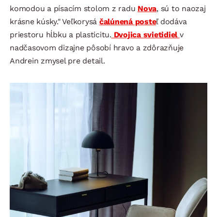
komodou a písacím stolom z radu
Nova
, sú to naozaj
krásne kúsky." Veľkorysá
čalúnená poste
ľ dodáva
priestoru hĺbku a plasticitu.
Dvojica svietidiel
v
nadčasovom dizajne pôsobí hravo a zdôrazňuje
Andrein zmysel pre detail.