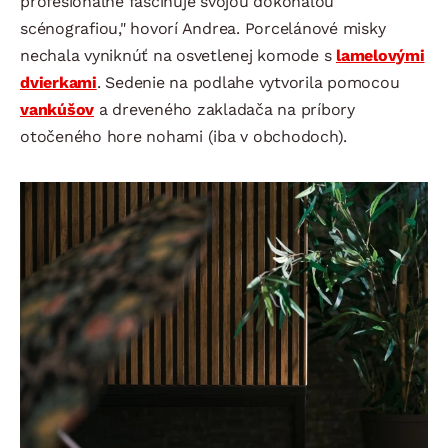
profesionálne fascinuje svojou dokonalou
scénografiou," hovorí Andrea. Porcelánové misky
nechala vyniknúť na osvetlenej komode s
lamelovými
dvierkami
. Sedenie na podlahe vytvorila pomocou
vankúšov
a dreveného zakladača na príbory
otočeného hore nohami (iba v obchodoch).