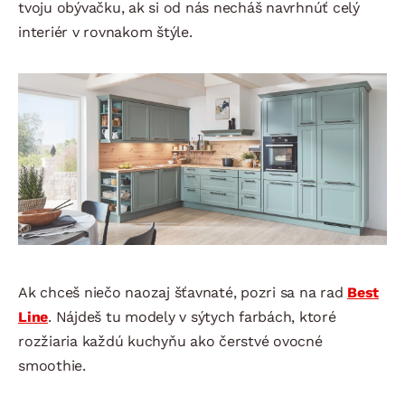
tvoju obývačku, ak si od nás necháš navrhnúť celý
interiér v rovnakom štýle.
Ak chceš niečo naozaj šťavnaté, pozri sa na rad
Best
Line
. Nájdeš tu modely v sýtych farbách, ktoré
rozžiaria každú kuchyňu ako čerstvé ovocné
smoothie.