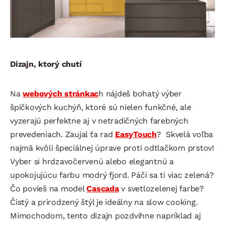
Dizajn, ktorý chutí
Na
webových stránkac
h nájdeš bohatý výber
špičkových kuchýň, ktoré sú nielen funkčné, ale
vyzerajú perfektne aj v netradičných farebných
prevedeniach. Zaujal ťa rad
EasyTouch
? Skvelá voľba
najmä kvôli špeciálnej úprave proti odtlačkom prstov!
Vyber si hrdzavočervenú alebo elegantnú a
upokojujúcu farbu modrý fjord. Páči sa ti viac zelená?
Čo povieš na model
Cascada
v svetlozelenej farbe?
Čistý a prirodzený štýl je ideálny na slow cooking.
Mimochodom, tento dizajn pozdvihne napríklad aj