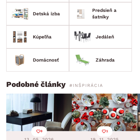
Predsieň a
Detská izba
šatníky
Kúpeľňa
Jedáleň
Domácnosť
Záhrada
Podobné články
#INŠPIRÁCIA
0
1
13. 05. 2026
19. 11. 2025