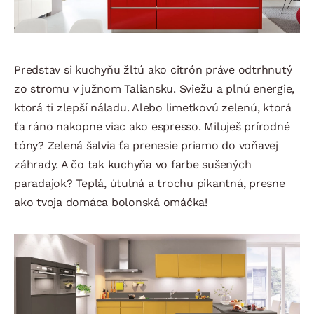
Predstav si kuchyňu žltú ako citrón práve odtrhnutý
zo stromu v južnom Taliansku. Sviežu a plnú energie,
ktorá ti zlepší náladu. Alebo limetkovú zelenú, ktorá
ťa ráno nakopne viac ako espresso. Miluješ prírodné
tóny? Zelená šalvia ťa prenesie priamo do voňavej
záhrady. A čo tak kuchyňa vo farbe sušených
paradajok? Teplá, útulná a trochu pikantná, presne
ako tvoja domáca bolonská omáčka!