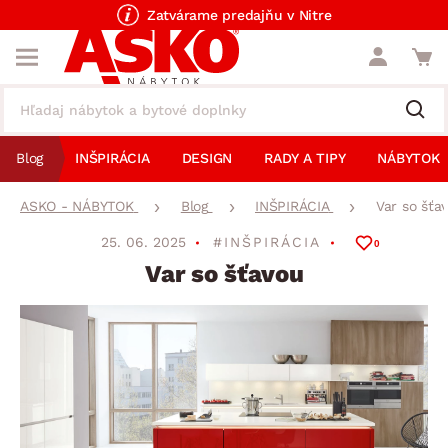
Zatvárame predajňu v Nitre
Blog
INŠPIRÁCIA
DESIGN
RADY A TIPY
NÁBYTOK
ASKO - NÁBYTOK
Blog
INŠPIRÁCIA
Var so šťa
25. 06. 2025
#INŠPIRÁCIA
0
Var so šťavou