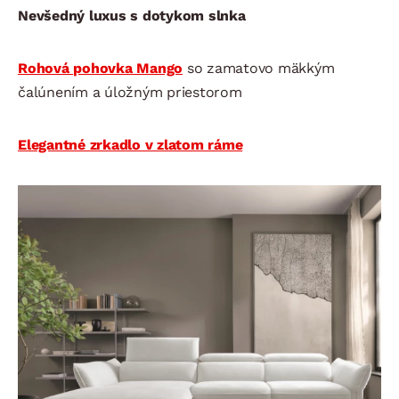
Nevšedný luxus s dotykom slnka
Rohová pohovka Mango
so zamatovo mäkkým
čalúnením a úložným priestorom
Elegantné zrkadlo v zlatom ráme