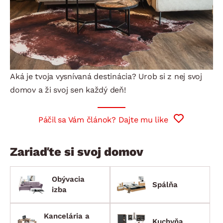
Aká je tvoja vysnívaná destinácia? Urob si z nej svoj
domov a ži svoj sen každý deň!
Páčil sa Vám článok? Dajte mu like
Zariaďte si svoj domov
Obývacia
Spálňa
izba
Kancelária a
Kuchyňa