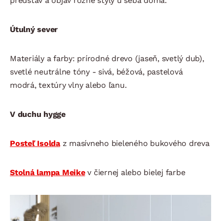
predstáv a objav rôzne štýly u seba doma.
Útulný sever
Materiály a farby: prírodné drevo (jaseň, svetlý dub),
svetlé neutrálne tóny - sivá, béžová, pastelová
modrá, textúry vlny alebo ľanu.
V duchu hygge
Posteľ Isolda
z masívneho bieleného bukového dreva
Stolná lampa Meike
v čiernej alebo bielej farbe