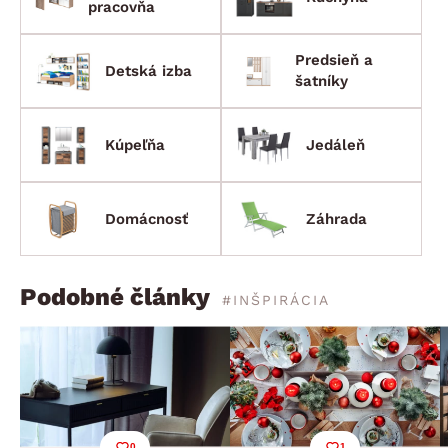
pracovňa
Predsieň a
Detská izba
šatníky
Kúpeľňa
Jedáleň
Domácnosť
Záhrada
Podobné články
#INŠPIRÁCIA
0
1