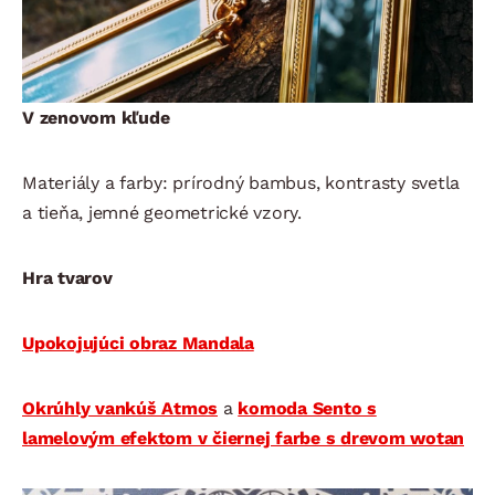
V zenovom kľude
Materiály a farby: prírodný bambus, kontrasty svetla
a tieňa, jemné geometrické vzory.
Hra tvarov
Upokojujúci obraz Mandala
Okrúhly vankúš Atmos
a
komoda Sento s
lamelovým efektom v čiernej farbe s drevom wotan