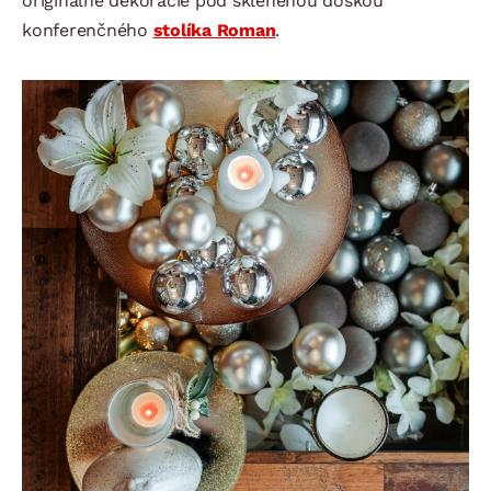
originálne dekorácie pod sklenenou doskou
konferenčného
stolíka Roman
.