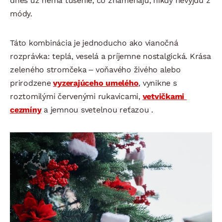
dnes už nemá tušenie, čo znamenajú, nikdy nevyjdú z
módy.
Táto kombinácia je jednoducho ako vianočná
rozprávka: teplá, veselá a príjemne nostalgická. Krása
zeleného stromčeka – voňavého živého alebo
prirodzene
vyzerajúceho umelého
, vynikne s
roztomilými červenými rukavicami,
vetvičkami
cezmíny
a jemnou svetelnou reťazou .