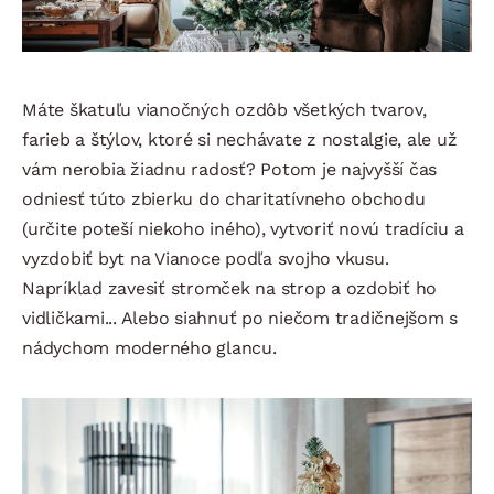
Máte škatuľu vianočných ozdôb všetkých tvarov,
farieb a štýlov, ktoré si nechávate z nostalgie, ale už
vám nerobia žiadnu radosť? Potom je najvyšší čas
odniesť túto zbierku do charitatívneho obchodu
(určite poteší niekoho iného), vytvoriť novú tradíciu a
vyzdobiť byt na Vianoce podľa svojho vkusu.
Napríklad zavesiť stromček na strop a ozdobiť ho
vidličkami... Alebo siahnuť po niečom tradičnejšom s
nádychom moderného glancu.