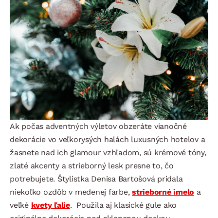
Ak počas adventných výletov obzeráte vianočné
dekorácie vo veľkorysých halách luxusných hotelov a
žasnete nad ich glamour vzhľadom, sú krémové tóny,
zlaté akcenty a strieborný lesk presne to, čo
potrebujete. Štylistka Denisa Bartošová pridala
niekoľko ozdôb v medenej farbe,
strieborné imelo
a
veľké
kvety ľalie
. Použila aj klasické gule ako