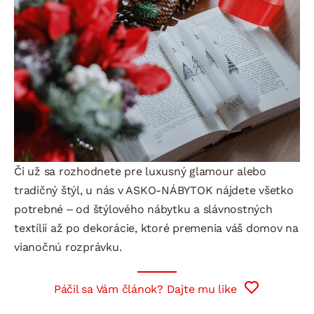
Či už sa rozhodnete pre luxusný glamour alebo
tradičný štýl, u nás v ASKO-NÁBYTOK nájdete všetko
potrebné – od štýlového nábytku a slávnostných
textílií až po dekorácie, ktoré premenia váš domov na
vianočnú rozprávku.
Páčil sa Vám článok? Dajte mu like