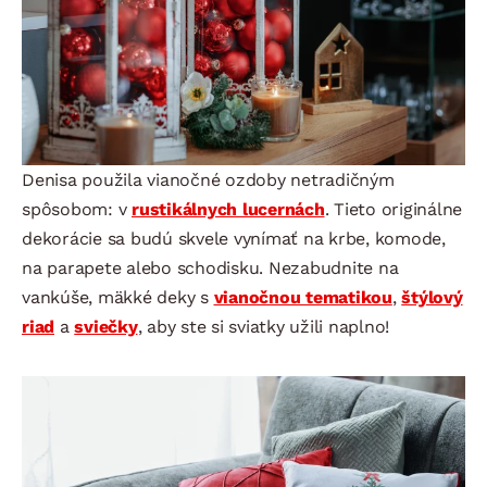
Denisa použila vianočné ozdoby netradičným
spôsobom: v
rustikálnych lucernách
. Tieto originálne
dekorácie sa budú skvele vynímať na krbe, komode,
na parapete alebo schodisku. Nezabudnite na
vankúše, mäkké deky s
vianočnou tematikou
,
štýlový
riad
a
sviečky
, aby ste si sviatky užili naplno!