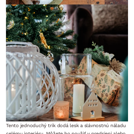
Tento jednoduchý trik dodá lesk a slávnostnú náladu
celému interiéru. Môžete ho použiť v predsieni alebo