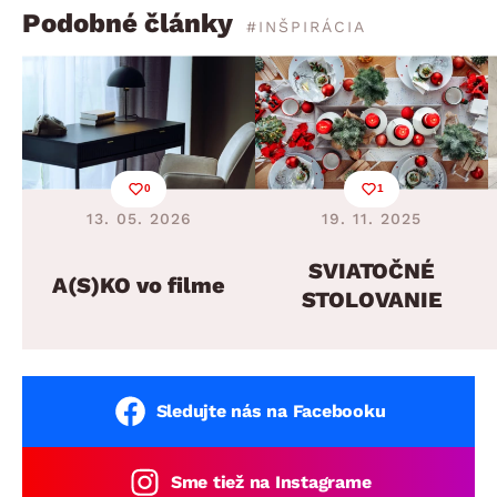
Podobné články
#INŠPIRÁCIA
0
1
13. 05. 2026
19. 11. 2025
SVIATOČNÉ
A(S)KO vo filme
STOLOVANIE
Sledujte nás na Facebooku
Sme tiež na Instagrame