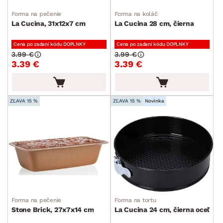
Forma na pečenie
Forma na koláč
La Cucina, 31x12x7 cm
La Cucina 28 cm, čierna
Cena po zadaní kódu DOPLNKY
Cena po zadaní kódu DOPLNKY
3.99 €
3.99 €
3.39 €
3.39 €
ZĽAVA 15 %
ZĽAVA 15 %
Novinka
Forma na pečenie
Forma na tortu
Stone Brick, 27x7x14 cm
La Cucina 24 cm, čierna oceľ