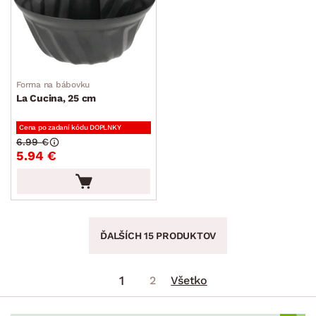
Forma na bábovku
La Cucina, 25 cm
Cena po zadaní kódu DOPLNKY
6.99 €
5.94 €
ĎALŠÍCH 15 PRODUKTOV
1
2
Všetko