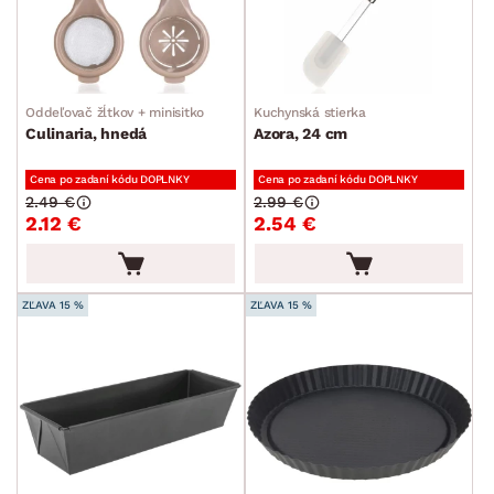
SKLADOVOSŤ
min.
cm
max.
cm
Oddeľovač žĺtkov + minisitko
Kuchynská stierka
Culinaria, hnedá
Azora, 24 cm
Cena po zadaní kódu DOPLNKY
Cena po zadaní kódu DOPLNKY
2.49 €
2.99 €
2.12 €
2.54 €
ZĽAVA 15 %
ZĽAVA 15 %