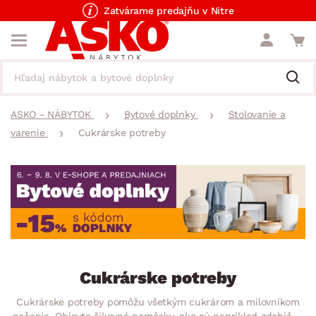
Zatvárame predajňu v Nitre
ASKO - NÁBYTOK
Bytové doplnky
Stolovanie a
varenie
Cukrárske potreby
Cukrárske potreby
Cukrárske potreby pomôžu všetkým cukrárom a milovníkom
pečenia. Objavte šikovné pomôcky, ako sú napríklad zdobičky,