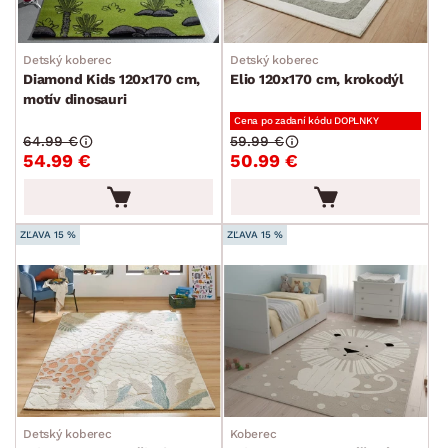
Detský koberec
Detský koberec
Diamond Kids 120x170 cm,
Elio 120x170 cm, krokodýl
motív dinosauri
Cena po zadaní kódu DOPLNKY
64.99 €
59.99 €
54.99 €
50.99 €
ZĽAVA 15 %
ZĽAVA 15 %
Detský koberec
Koberec