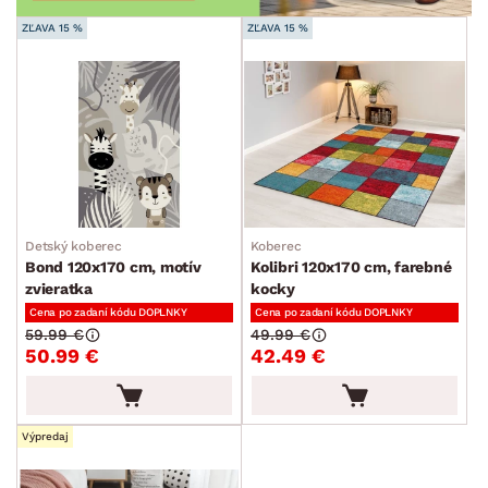
ZĽAVA 15 %
ZĽAVA 15 %
Detský koberec
Koberec
Bond 120x170 cm, motív
Kolibri 120x170 cm, farebné
zvieratka
kocky
Cena po zadaní kódu DOPLNKY
Cena po zadaní kódu DOPLNKY
59.99 €
49.99 €
50.99 €
42.49 €
Výpredaj