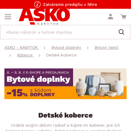
Zatvárame predajňu v Nitre
ASKO - NÁBYTOK
Bytové doplnky
Bytový textil
Koberce
Detské koberce
Detské koberce
Urobte svojim deťom radosť a kúpte im koberec pre ich
domáce hranie v izbičke. Detské koberce s veselými farbami a