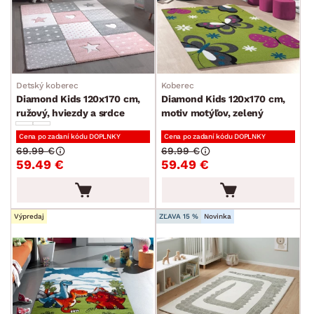
Detský koberec
Koberec
Diamond Kids 120x170 cm,
Diamond Kids 120x170 cm,
ružový, hviezdy a srdce
motiv motýľov, zelený
Cena po zadaní kódu DOPLNKY
Cena po zadaní kódu DOPLNKY
69.99 €
69.99 €
59.49 €
59.49 €
Výpredaj
ZĽAVA 15 %
Novinka