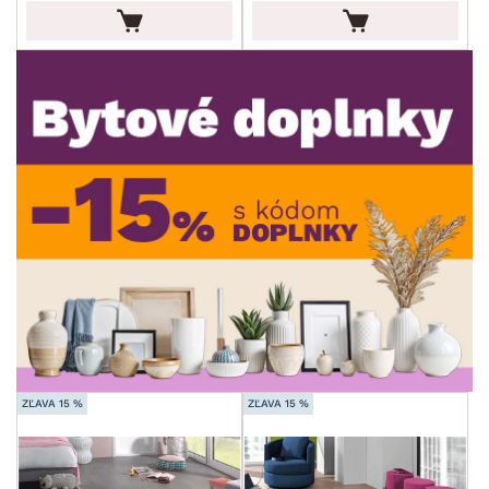
FARBA
ROZMERY
MIESTNOSŤ
min.
cm
max.
cm
SKLADOVOSŤ
min.
cm
max.
cm
min.
cm
max.
cm
ZĽAVA 15 %
ZĽAVA 15 %