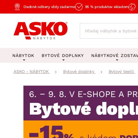
Osobné odbery vždy zadarmo
95 % produktov skladom
NÁBYTOK
BYTOVÉ DOPLNKY
NÁBYTKOVÉ ZOSTA
ASKO - NÁBYTOK
Bytové doplnky
Bytový textil
KOBERCE
OSVETLENIE
Obývacie zost
Veľké a stredné koberce
Stolové lampy a lampi
Spálňové zost
Behúne a malé koberce
Stropné osvetlenie
Kancelárske zos
Obývacia izba
Detské koberce
Lustre a závesné svieti
Kuchynské zost
Spálňa
Kúpeľňové predložky
Stojacie lampy
Detské zosta
Pracovňa a kancelária
Zobrazit vše
Zobrazit vše
Predsieňové zos