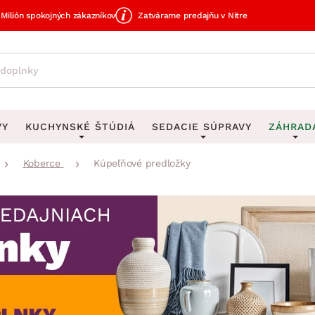
Milión spokojných zákazníkov
Zatvárame predajňu v Nitre
VY
KUCHYNSKÉ ŠTÚDIÁ
SEDACIE SÚPRAVY
ZÁHRAD
Koberce
Kúpeľňové predložky
avy
DEKORÁCIE
Sedacie súpravy do U
UKLADANIE
čky
Obrazy
Vešiaky na kľ
avy
Rohové sedacie súpravy
Záhrad
Zrkadlá
Stojany na dá
tavy
Sedacie súpravy 3-2-1
Z
dlá
Hodiny
Stojany na no
avy
Sedacie súpravy na mieru
Vázy
Stojany na ob
vy
Zá
Zobrazit vše
Zobrazit vše
tavy
Z