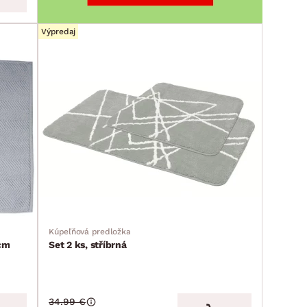
Výpredaj
Kúpeľňová predložka
 cm
Set 2 ks, stříbrná
34.99 €