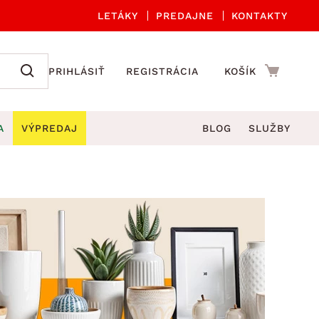
LETÁKY
PREDAJNE
KONTAKTY
PRIHLÁSIŤ
REGISTRÁCIA
KOŠÍK
A
VÝPREDAJ
BLOG
SLUŽBY
 A ORGANIZÁCIA
Záhradné sety
DROBNÉ BYTOVÉ DOPLNKY
úče
Kuchynské príslušenstvo
né stoličky a kreslá
ždniky
Kuchynské doplnky
áhradné lavice
viny
Kúpeľňové doplnky
Záhradné stoly
lečenie
Záhradné doplnky
hradné hojdačky
Zobrazit vše
áhradné lehátka