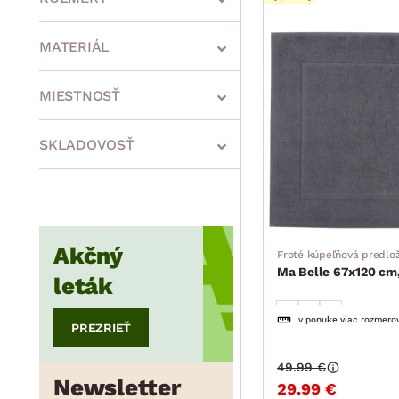
MATERIÁL
min.
cm
max.
cm
MIESTNOSŤ
SKLADOVOSŤ
min.
cm
max.
cm
min.
cm
max.
cm
Akčný
Froté kúpeľňová predlo
Ma Belle 67x120 cm,
leták
v ponuke viac rozmero
PREZRIEŤ
49.99 €
Newsletter
29.99 €