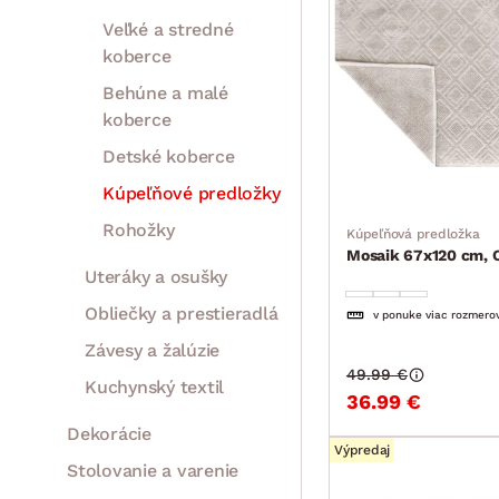
Veľké a stredné
koberce
Behúne a malé
koberce
Detské koberce
Kúpeľňové predložky
Rohožky
Kúpeľňová predložka
Mosaik 67x120 cm, 
Uteráky a osušky
Obliečky a prestieradlá
v ponuke viac rozmero
Závesy a žalúzie
49.99 €
Kuchynský textil
36.99 €
Dekorácie
Výpredaj
Stolovanie a varenie