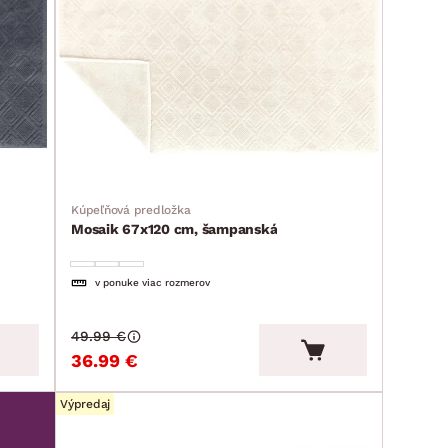
Kúpeľňová predložka
Mosaik 67x120 cm, šampanská
v ponuke viac rozmerov
49.99 €
36.99 €
Výpredaj