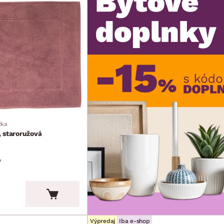
žka
 staroružová
v
Výpredaj
Iba e-shop