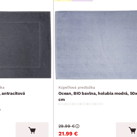
žka
Kúpeľňová predložka
 antracitová
Ocean, BIO bavlna, holubia modrá, 50
cm
v
29.99 €
21.99 €