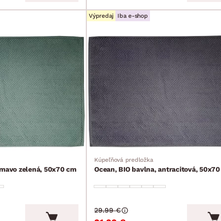
Výpredaj
Iba e-shop
Kúpeľňová predložka
tmavo zelená, 50x70 cm
Ocean, BIO bavlna, antracitová, 50x7
29.99 €