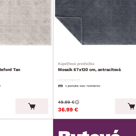
Kúpeľňová predložka
Oxford Tan
Mosaik 67x120 cm, antracitová
v
v ponuke viac rozmerov
49.99 €
36.99 €