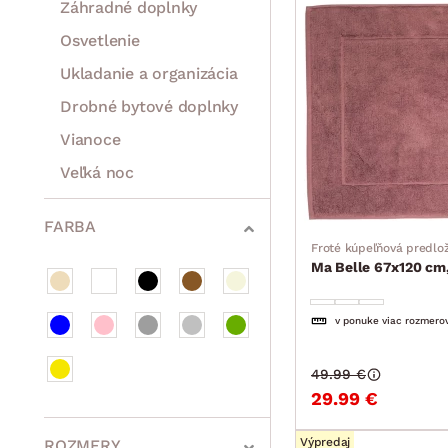
Záhradné doplnky
Osvetlenie
Ukladanie a organizácia
Drobné bytové doplnky
Vianoce
Veľká noc
Sedacie súpravy a pohovky
Zostavy a steny
Drobný nábytok
Spotrebiče
FARBA
Froté kúpeľňová predlo
Ma Belle 67x120 cm,
v ponuke viac rozmero
49.99 €
29.99 €
Výpredaj
ROZMERY