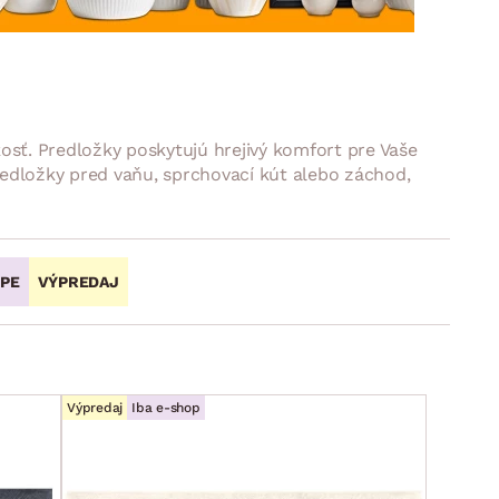
DOPLNKY
VIANOCE
hradné doplnky
ahradné zostavy
sť. Predložky poskytujú hrejivý komfort pre Vaše
edložky pred vaňu, sprchovací kút alebo záchod,
OPE
VÝPREDAJ
Výpredaj
Iba e-shop