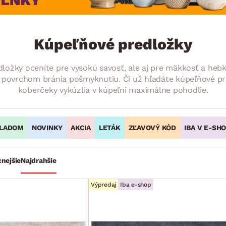
ENIE
DOMÁCE SPOTREBIČE
ZÁHRADNÉ 
avy
Zá
tavy
Z
Kúpeľňové predložky
avy
žky oceníte pre vysokú savosť, ale aj pre mäkkosť a hebko
 povrchom bránia pošmyknutiu. Či už hľadáte kúpeľňové pr
koberčeky vykúzlia v kúpeľni maximálne pohodlie.
LADOM
NOVINKY
AKCIA
LETÁK
ZĽAVOVÝ KÓD
IBA V E-SH
cnejšie
Najdrahšie
Výpredaj
Iba e-shop