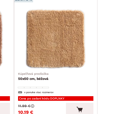
Kúpeľňová predložka
50x50 cm, béžová
v ponuke viac rozmerov
Cena po zadaní kódu DOPLNKY
11.99 €
10.19 €