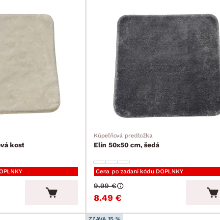
Kúpeľňová predložka
ová kosť
Elin 50x50 cm, šedá
DOPLNKY
Cena po zadaní kódu DOPLNKY
9.99 €
8.49 €
ZĽAVA 15 %