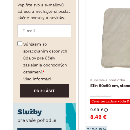
Vyplňte svoju e-mailovú
adresu a nechajte si poslať
akčné ponuky a novinky.
Súhlasím so
spracovaním osobných
údajov pre účely
zasielania obchodných
oznámení.
Viac informácií
Kúpeľňová predložka
Elin 50x50 cm, slon
Cena po zadaní kódu 
Služby
9.99 €
8.49 €
pre vaše pohodlie
ZĽAVA 15 %