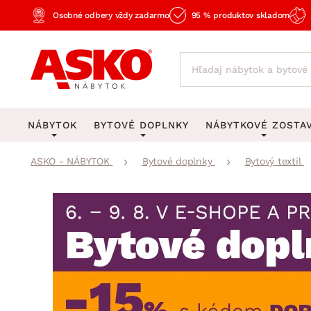
Osobné odbery vždy zadarmo
95 % produktov skladom
NÁBYTOK
BYTOVÉ DOPLNKY
NÁBYTKOVÉ ZOSTA
ASKO - NÁBYTOK
Bytové doplnky
Bytový textil
KOBERCE
OSVETLENIE
Obývacie zost
Veľké a stredné koberce
Stolové lampy a lampi
Spálňové zost
Behúne a malé koberce
Stropné osvetlenie
Kancelárske zos
Obývacia izba
Detské koberce
Lustre a závesné svieti
Kuchynské zost
Spálňa
Kúpeľňové predložky
Stojacie lampy
Detské zosta
Pracovňa a kancelária
Zobrazit vše
Zobrazit vše
Predsieňové zos