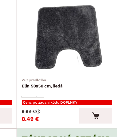
WC predložka
Elin 50x50 cm, šedá
Cena po zadaní kódu DOPLNKY
9.99 €
8.49 €