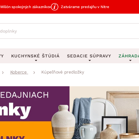
Milión spokojných zákazníkov
Zatvárame predajňu v Nitre
VY
KUCHYNSKÉ ŠTÚDIÁ
SEDACIE SÚPRAVY
ZÁHRAD
Koberce
Kúpeľňové predložky
avy
DEKORÁCIE
Sedacie súpravy do U
UKLADANIE
čky
Obrazy
Vešiaky na kľ
avy
Rohové sedacie súpravy
Záhrad
Zrkadlá
Stojany na dá
tavy
Sedacie súpravy 3-2-1
Z
dlá
Hodiny
Stojany na no
avy
Sedacie súpravy na mieru
Vázy
Stojany na ob
vy
Zá
Zobrazit vše
Zobrazit vše
tavy
Z