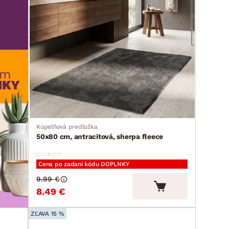
Kúpeľňová predložka
50x80 cm, antracitová, sherpa fleece
Cena po zadaní kódu DOPLNKY
9.99 €
8.49 €
ZĽAVA 15 %