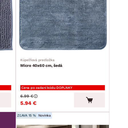
Kúpeľňová predložka
Micro 40x60 cm, šedá
Cena po zadaní kódu DOPLNKY
6.99 €
5.94 €
ZĽAVA 15 %
Novinka