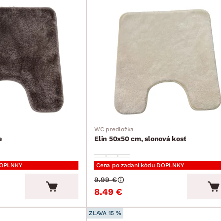
WC predložka
e
Elin 50x50 cm, slonová kosť
DOPLNKY
Cena po zadaní kódu DOPLNKY
9.99 €
8.49 €
ZĽAVA 15 %