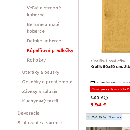
Veľké a stredné
koberce
Behúne a malé
koberce
Detské koberce
Kúpeľňové predložky
Rohožky
Kúpeľňová predložka
Králik 50x50 cm, žlt
Uteráky a osušky
Obliečky a prestieradlá
v ponuke viac rozmero
Cena po zadaní kódu 
Závesy a žalúzie
6.99 €
Kuchynský textil
5.94 €
Dekorácie
ZĽAVA 15 %
Novinka
Stolovanie a varenie