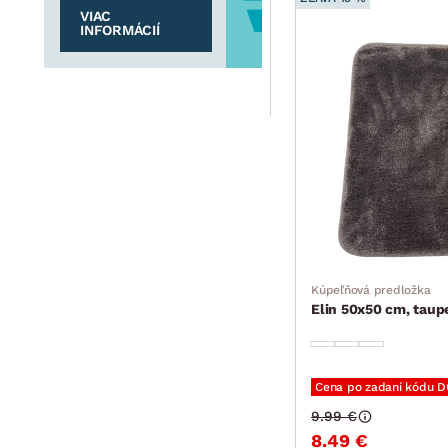
VIAC
INFORMÁCIÍ
Kúpeľňová predložka
Elin 50x50 cm, taup
Cena po zadaní kódu 
9.99 €
8.49 €