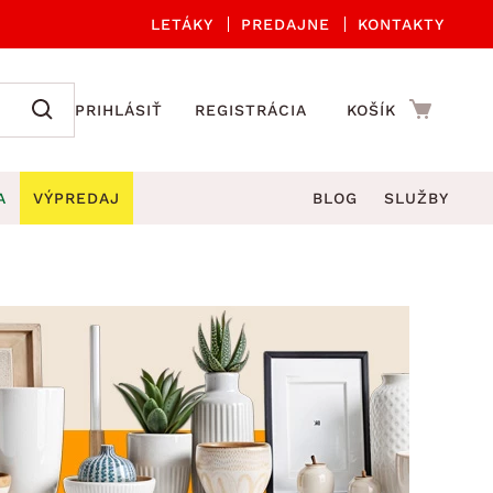
LETÁKY
PREDAJNE
KONTAKTY
PRIHLÁSIŤ
REGISTRÁCIA
KOŠÍK
A
VÝPREDAJ
BLOG
SLUŽBY
 A ORGANIZÁCIA
Záhradné sety
DROBNÉ BYTOVÉ DOPLNKY
úče
Kuchynské príslušenstvo
né stoličky a kreslá
ždniky
Kuchynské doplnky
áhradné lavice
viny
Kúpeľňové doplnky
Záhradné stoly
lečenie
Záhradné doplnky
hradné hojdačky
Zobrazit vše
áhradné lehátka