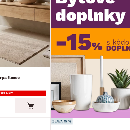
rpa fleece
DOPLNKY
ZĽAVA 15 %