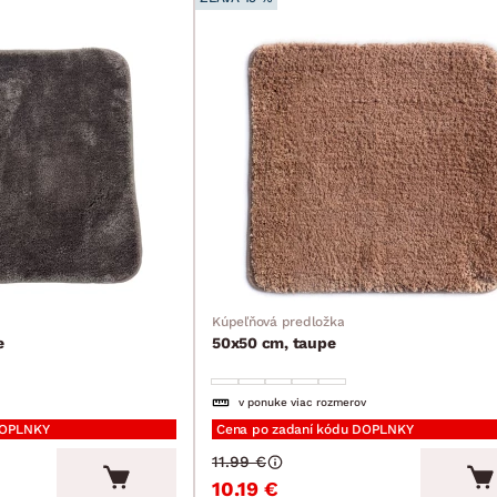
Kúpeľňová predložka
e
50x50 cm, taupe
v ponuke viac rozmerov
DOPLNKY
Cena po zadaní kódu DOPLNKY
11.99 €
10.19 €