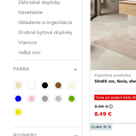
Záhradné doplnky
Osvetlenie
Ukladanie a organizácia
Drobné bytové doplnky
Vianoce
Veľká noc
Sedacie súpravy a pohovky
Zostavy a steny
Drobný nábytok
Spotrebiče
FARBA
Kúpeľňová predložka
50x80 cm, ťavia, she
Cena po zadaní kódu 
9.99 €
8.49 €
ZĽAVA 15 %
ROZMERY