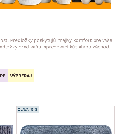
DOPLNKY
VIANOCE
hradné doplnky
ahradné zostavy
sť. Predložky poskytujú hrejivý komfort pre Vaše
edložky pred vaňu, sprchovací kút alebo záchod,
OPE
VÝPREDAJ
ZĽAVA 15 %