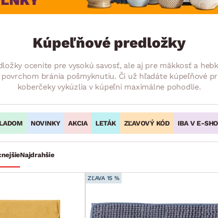
ENIE
DOMÁCE SPOTREBIČE
ZÁHRADNÉ 
avy
Zá
tavy
Z
Kúpeľňové predložky
avy
žky oceníte pre vysokú savosť, ale aj pre mäkkosť a hebko
 povrchom bránia pošmyknutiu. Či už hľadáte kúpeľňové pr
koberčeky vykúzlia v kúpeľni maximálne pohodlie.
LADOM
NOVINKY
AKCIA
LETÁK
ZĽAVOVÝ KÓD
IBA V E-SH
cnejšie
Najdrahšie
ZĽAVA 15 %