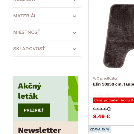
MATERIÁL
min.
cm
max.
cm
MIESTNOSŤ
SKLADOVOSŤ
min.
cm
max.
cm
WC predložka
min.
cm
max.
cm
Akčný
Elin 50x50 cm, taup
leták
Cena po zadaní kódu 
9.99 €
PREZRIEŤ
8.49 €
Newsletter
ZĽAVA 15 %