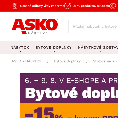
Osobné odbery vždy zadarmo
95 % produktov skladom
NÁBYTOK
BYTOVÉ DOPLNKY
NÁBYTKOVÉ ZOSTA
ASKO - NÁBYTOK
Bytové doplnky
Stolovanie a v
KOBERCE
OSVETLENIE
Obývacie zost
Veľké a stredné koberce
Stolové lampy a lampi
Spálňové zost
Behúne a malé koberce
Stropné osvetlenie
Kancelárske zos
Obývacia izba
Detské koberce
Lustre a závesné svieti
Kuchynské zost
Spálňa
Kúpeľňové predložky
Stojacie lampy
Detské zosta
Pracovňa a kancelária
Zobrazit vše
Zobrazit vše
Predsieňové zos