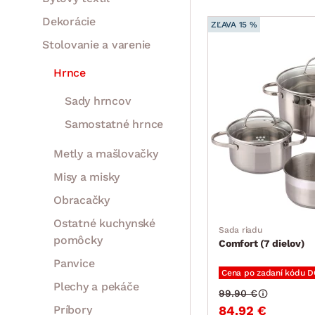
Dekorácie
ZĽAVA 15 %
Stolovanie a varenie
Hrnce
Sady hrncov
Samostatné hrnce
Metly a mašlovačky
Misy a misky
Obracačky
Ostatné kuchynské
Sada riadu
pomôcky
Comfort (7 dielov)
Panvice
Cena po zadaní kódu 
Plechy a pekáče
99.90 €
Príbory
84.92 €