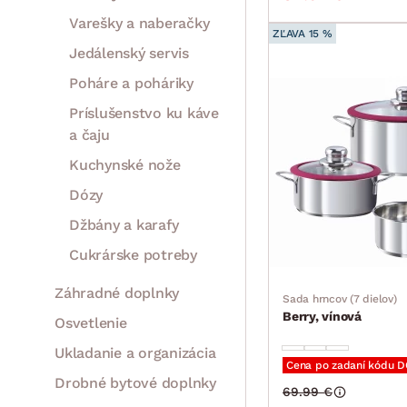
Varešky a naberačky
ZĽAVA 15 %
Jedálenský servis
Poháre a poháriky
Príslušenstvo ku káve
a čaju
Kuchynské nože
Dózy
Džbány a karafy
Cukrárske potreby
Záhradné doplnky
Sada hrncov (7 dielov)
Berry, vínová
Osvetlenie
Ukladanie a organizácia
Cena po zadaní kódu 
Drobné bytové doplnky
69.99 €