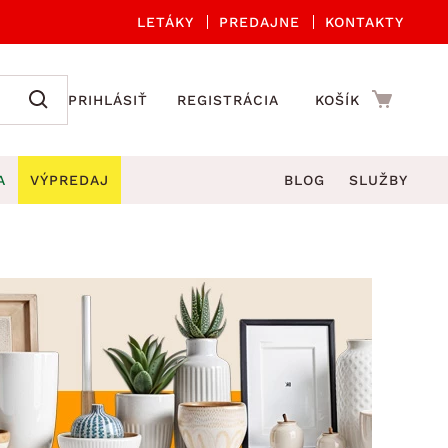
LETÁKY
PREDAJNE
KONTAKTY
PRIHLÁSIŤ
REGISTRÁCIA
KOŠÍK
A
VÝPREDAJ
BLOG
SLUŽBY
 A ORGANIZÁCIA
Záhradné sety
DROBNÉ BYTOVÉ DOPLNKY
úče
Kuchynské príslušenstvo
né stoličky a kreslá
ždniky
Kuchynské doplnky
áhradné lavice
viny
Kúpeľňové doplnky
Záhradné stoly
lečenie
Záhradné doplnky
hradné hojdačky
Zobrazit vše
áhradné lehátka