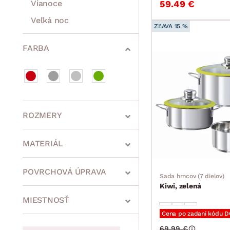
Vianoce
59.49 €
Veľká noc
ZĽAVA 15 %
Sedacie súpravy a pohovky
Zostavy a steny
Drobný nábytok
Spotrebiče
FARBA
ROZMERY
MATERIÁL
min.
cm
max.
cm
POVRCHOVÁ ÚPRAVA
Sada hrncov (7 dielov)
Kiwi, zelená
MIESTNOSŤ
Cena po zadaní kódu 
min.
cm
max.
cm
69.99 €