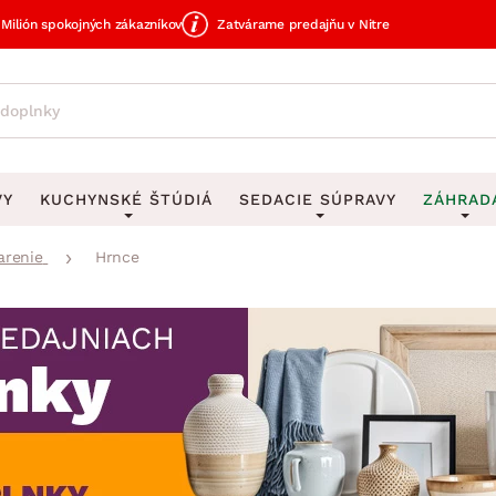
Milión spokojných zákazníkov
Zatvárame predajňu v Nitre
VY
KUCHYNSKÉ ŠTÚDIÁ
SEDACIE SÚPRAVY
ZÁHRAD
arenie
Hrnce
avy
DEKORÁCIE
Sedacie súpravy do U
UKLADANIE
čky
Obrazy
Vešiaky na kľ
avy
Rohové sedacie súpravy
Záhrad
Zrkadlá
Stojany na dá
tavy
Sedacie súpravy 3-2-1
Z
dlá
Hodiny
Stojany na no
avy
Sedacie súpravy na mieru
Vázy
Stojany na ob
vy
Zá
Zobrazit vše
Zobrazit vše
tavy
Z