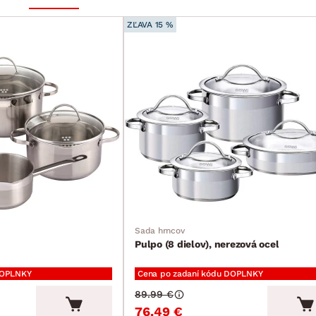
ZĽAVA 15 %
Sada hrncov
Pulpo (8 dielov), nerezová ocel
DOPLNKY
Cena po zadaní kódu DOPLNKY
89.99 €
76.49 €