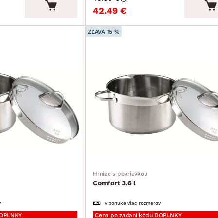
42.49 €
ZĽAVA 15 %
Hrniec s pokrievkou
Comfort 3,6 l
v
v ponuke viac rozmerov
DOPLNKY
Cena po zadaní kódu DOPLNKY