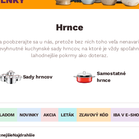
ENIE
DOMÁCE SPOTREBIČE
ZÁHRADNÉ 
avy
Zá
tavy
Z
Hrnce
avy
a poobzerajte sa u nás, pretože bez nich toho veľa nenavarít
evyhnutné kuchynské sady hrncov, na ktoré je vždy spoľahnut
lahodnejšie pokrmy ako doteraz.
Samostatné
Sady hrncov
hrnce
LADOM
NOVINKY
AKCIA
LETÁK
ZĽAVOVÝ KÓD
IBA V E-SH
cnejšie
Najdrahšie