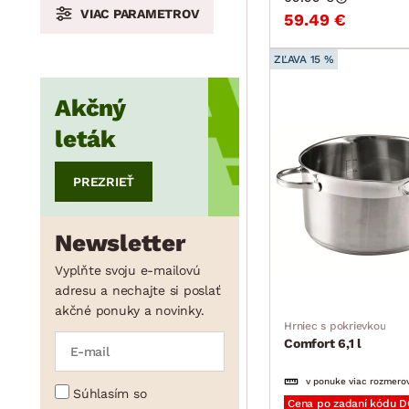
VIAC PARAMETROV
59.49 €
min.
cm
max.
cm
ZĽAVA 15 %
Akčný
leták
PREZRIEŤ
Newsletter
Vyplňte svoju e-mailovú
adresu a nechajte si poslať
akčné ponuky a novinky.
Hrniec s pokrievkou
Comfort 6,1 l
v ponuke viac rozmero
Súhlasím so
Cena po zadaní kódu 