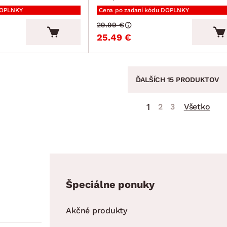
DOPLNKY
Cena po zadaní kódu DOPLNKY
29.99 €
25.49 €
ĎALŠÍCH 15 PRODUKTOV
1
2
3
Všetko
Špeciálne ponuky
Akčné produkty