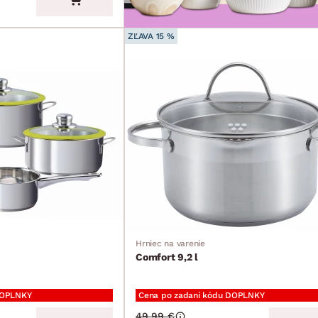
ZĽAVA 15 %
Hrniec na varenie
Comfort 9,2 l
DOPLNKY
Cena po zadaní kódu DOPLNKY
49.99 €