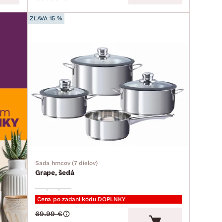
ZĽAVA 15 %
Sada hrncov (7 dielov)
Grape, šedá
Cena po zadaní kódu DOPLNKY
69.99 €