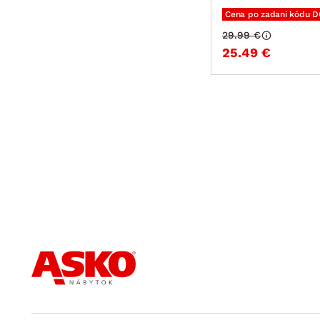
Cena po zadaní kódu 
29.99 €
25.49 €