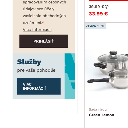
spracovaním osobných
39.99 €
údajov pre účely
33.99 €
zasielania obchodných
oznámení.
ZĽAVA 15 %
Viac informácií
Služby
pre vaše pohodlie
VIAC
INFORMÁCIÍ
Sada riadu
Green Lemon