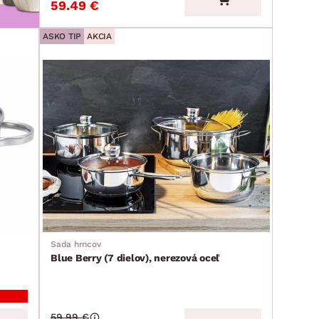
59.49 €
ASKO TIP
AKCIA
Sada hrncov
Blue Berry (7 dielov), nerezová oceľ
59.99 €