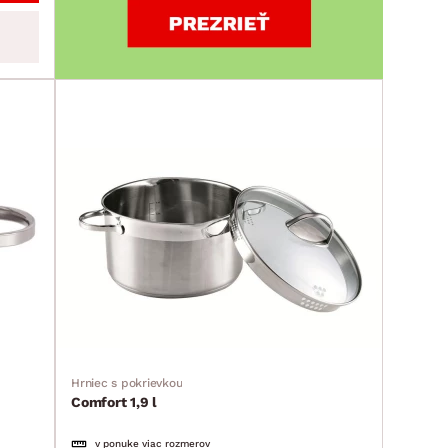
Hrniec s pokrievkou
Comfort 1,9 l
v ponuke viac rozmerov