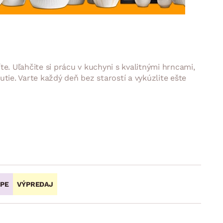
DOPLNKY
VIANOCE
hradné doplnky
ahradné zostavy
e. Uľahčite si prácu v kuchyni s kvalitnými hrncami,
ie. Varte každý deň bez starostí a vykúzlite ešte
OPE
VÝPREDAJ