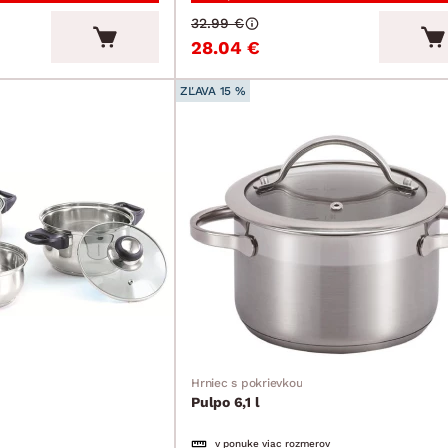
32.99 €
28.04 €
ZĽAVA 15 %
Hrniec s pokrievkou
Pulpo 6,1 l
v ponuke viac rozmerov