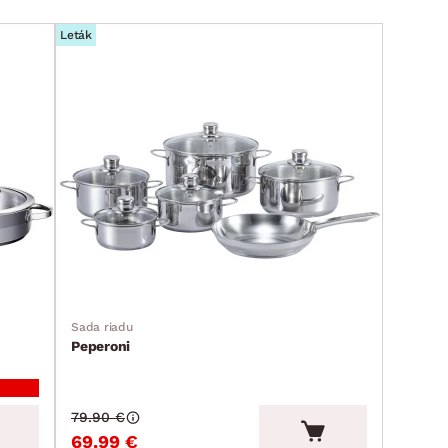
Leták
Sada riadu
Peperoni
79.90 €
69.99 €