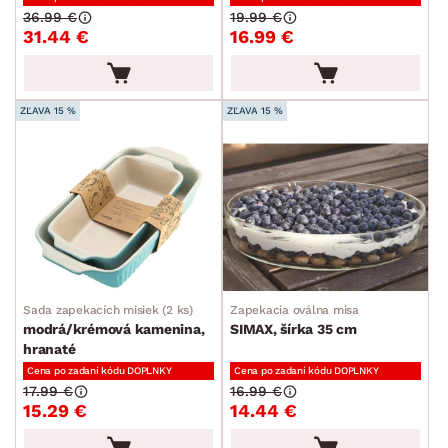
Plechy a pekáče
36.99 €
19.99 €
31.44 €
16.99 €
Príbory
Varešky a naberačky
Jedálenský servis
ZĽAVA 15 %
ZĽAVA 15 %
Poháre a poháriky
Príslušenstvo ku káve a čaju
Kuchynské nože
Dózy
Džbány a karafy
Cukrárske potreby
Sada zapekacích misiek (2 ks)
Zapekacia oválna misa
modrá/krémová kamenina,
SIMAX, šírka 35 cm
hranaté
Záhradné doplnky
Cena po zadaní kódu DOPLNKY
Cena po zadaní kódu DOPLNKY
Osvetlenie
17.99 €
16.99 €
15.29 €
14.44 €
Ukladanie a organizácia