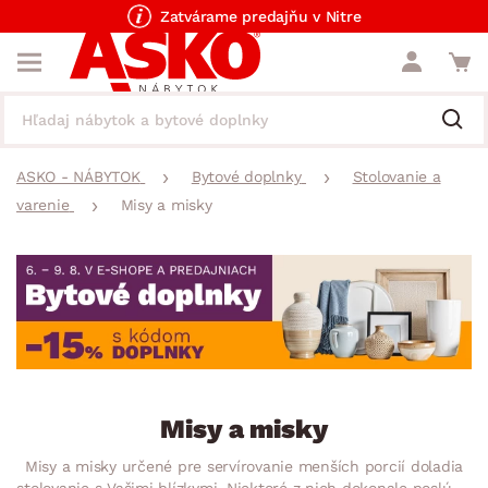
Zatvárame predajňu v Nitre
ASKO - NÁBYTOK
Bytové doplnky
Stolovanie a
varenie
Misy a misky
Misy a misky
Misy a misky určené pre servírovanie menších porcií doladia
stolovanie s Vašimi blízkymi. Niektoré z nich dokonale poslúžia