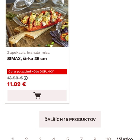
Zapekacia hranatá misa
SIMAX, šírka 35 cm
Cena po zadaní kódu DOPLNKY
13.99 €
11.89 €
ĎALŠÍCH 15 PRODUKTOV
1
2
3
4
5
7
9
10
Všetko