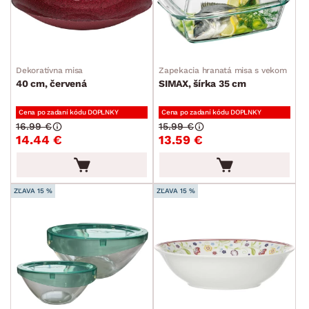
POVRCHOVÁ ÚPRAVA
min.
cm
max.
cm
ŠTÝL
min.
cm
max.
cm
Dekoratívna misa
Zapekacia hranatá misa s vekom
40 cm, červená
SIMAX, šírka 35 cm
MIESTNOSŤ
Cena po zadaní kódu DOPLNKY
Cena po zadaní kódu DOPLNKY
SKLADOVOSŤ
16.99 €
15.99 €
14.44 €
13.59 €
ZĽAVA 15 %
ZĽAVA 15 %