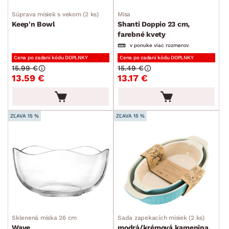
Súprava misiek s vekom (2 ks)
Misa
Keep'n Bowl
Shanti Doppio 23 cm,
farebné kvety
v ponuke viac rozmerov
Cena po zadaní kódu DOPLNKY
Cena po zadaní kódu DOPLNKY
15.99 €
15.49 €
13.59 €
13.17 €
ZĽAVA 15 %
ZĽAVA 15 %
Sklenená miska 26 cm
Sada zapekacích misiek (2 ks)
Wave
modrá/krémová kamenina,