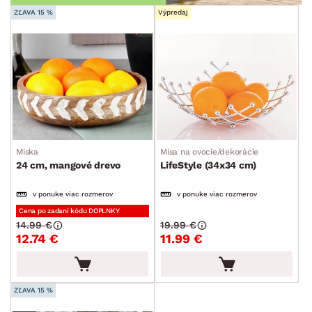
ZĽAVA 15 %
Výpredaj
Miska
Misa na ovocie/dekorácie
24 cm, mangové drevo
LifeStyle (34x34 cm)
v ponuke viac rozmerov
v ponuke viac rozmerov
Cena po zadaní kódu DOPLNKY
14.99 €
19.99 €
12.74 €
11.99 €
ZĽAVA 15 %