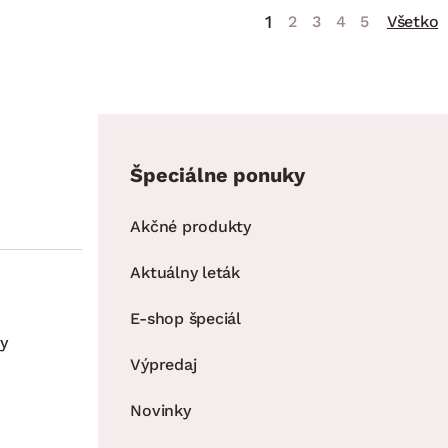
1
2
3
4
5
Všetko
Špeciálne ponuky
Akčné produkty
Aktuálny leták
E-shop špeciál
y
Výpredaj
Novinky