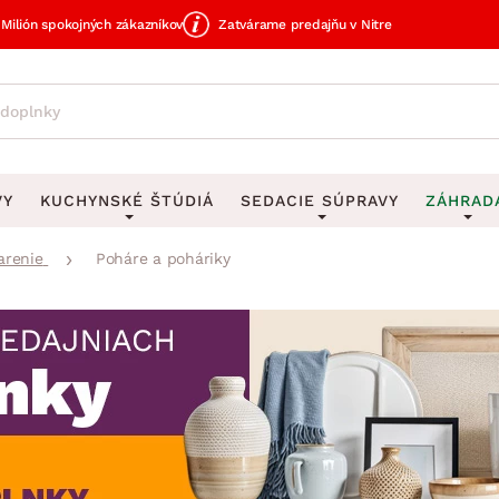
Milión spokojných zákazníkov
Zatvárame predajňu v Nitre
VY
KUCHYNSKÉ ŠTÚDIÁ
SEDACIE SÚPRAVY
ZÁHRAD
arenie
Poháre a poháriky
avy
DEKORÁCIE
Sedacie súpravy do U
UKLADANIE
čky
Obrazy
Vešiaky na kľ
avy
Rohové sedacie súpravy
Záhrad
Zrkadlá
Stojany na dá
tavy
Sedacie súpravy 3-2-1
Z
dlá
Hodiny
Stojany na no
avy
Sedacie súpravy na mieru
Vázy
Stojany na ob
vy
Zá
Zobrazit vše
Zobrazit vše
tavy
Z