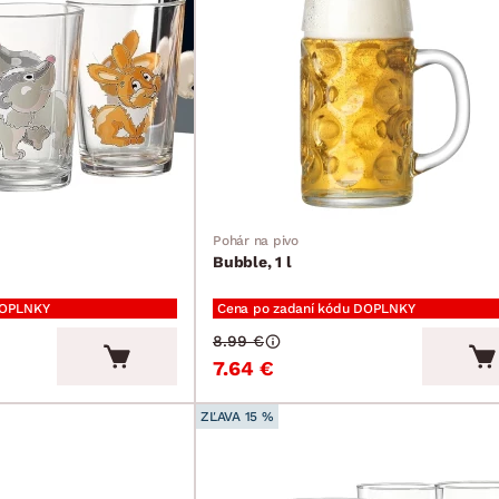
Pohár na pivo
Bubble, 1 l
DOPLNKY
Cena po zadaní kódu DOPLNKY
8.99 €
7.64 €
ZĽAVA 15 %