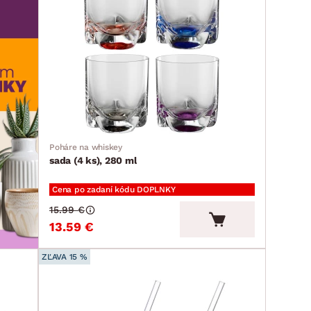
Poháre na whiskey
sada (4 ks), 280 ml
Cena po zadaní kódu DOPLNKY
15.99 €
13.59 €
ZĽAVA 15 %