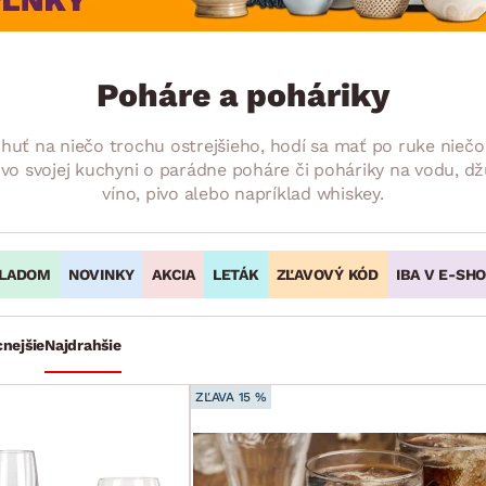
ENIE
DOMÁCE SPOTREBIČE
ZÁHRADNÉ 
avy
Zá
tavy
Z
Poháre a poháriky
avy
ť na niečo trochu ostrejšieho, hodí sa mať po ruke niečo l
ie vo svojej kuchyni o parádne poháre či poháriky na vodu
víno, pivo alebo napríklad whiskey.
LADOM
NOVINKY
AKCIA
LETÁK
ZĽAVOVÝ KÓD
IBA V E-SH
cnejšie
Najdrahšie
ZĽAVA 15 %