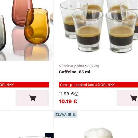
Súprava pohárov (6 ks)
Caffeino, 85 ml
DOPLNKY
Cena po zadaní kódu DOPLNKY
11.99 €
10.19 €
ZĽAVA 15 %