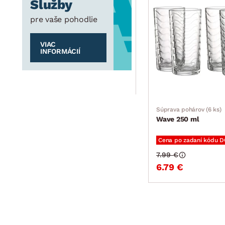
Služby
pre vaše pohodlie
VIAC
INFORMÁCIÍ
Súprava pohárov (6 ks)
Wave 250 ml
Cena po zadaní kódu 
7.99 €
6.79 €