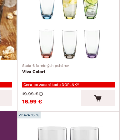
Sada 6 farebných pohárov
Viva Colori
Cena po zadaní kódu DOPLNKY
19.99 €
16.99 €
ZĽAVA 15 %