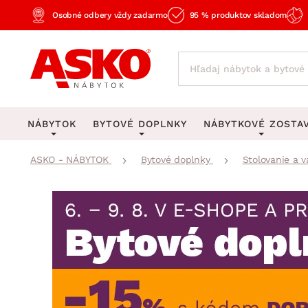
Osobné odbery vždy zadarmo
95 % produktov skladom
NÁBYTOK
BYTOVÉ DOPLNKY
NÁBYTKOVÉ ZOSTA
ASKO - NÁBYTOK
Bytové doplnky
Stolovanie a v
KOBERCE
OSVETLENIE
Obývacie zost
Veľké a stredné koberce
Stolové lampy a lampi
Spálňové zost
Behúne a malé koberce
Stropné osvetlenie
Kancelárske zos
Obývacia izba
Detské koberce
Lustre a závesné svieti
Kuchynské zost
Spálňa
Kúpeľňové predložky
Stojacie lampy
Detské zosta
Pracovňa a kancelária
Zobrazit vše
Zobrazit vše
Predsieňové zos