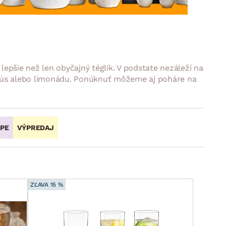
DOPLNKY
VIANOCE
hradné doplnky
ahradné zostavy
epšie než len obyčajný téglik. V podstate nezáleží na
, džús alebo limonádu. Ponúknuť môžeme aj poháre na
OPE
VÝPREDAJ
ZĽAVA 15 %