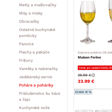
Metly a mašlovačky
Misy a misky
Obracačky
Ostatné kuchynské
pomôcky
Panvice
Plechy a pekáče
Súprava pohárov (18 die
Maison Forine
Príbory
Cena po zadaní kódu 
Varešky a naberačky
39.99 €
Jedálenský servis
33.99 €
Poháre a poháriky
ZĽAVA 15 %
Príslušenstvo ku káve
a čaju
Kuchynské nože