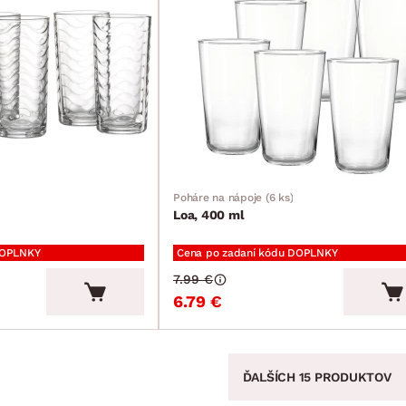
Poháre na nápoje (6 ks)
Loa, 400 ml
DOPLNKY
Cena po zadaní kódu DOPLNKY
7.99 €
6.79 €
ĎALŠÍCH 15 PRODUKTOV