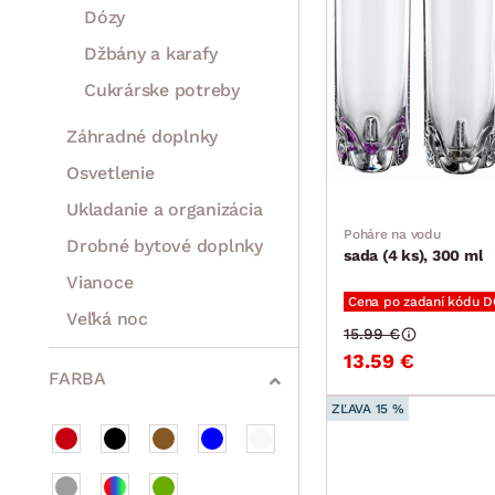
Dózy
Džbány a karafy
Cukrárske potreby
Záhradné doplnky
Osvetlenie
Ukladanie a organizácia
Poháre na vodu
Drobné bytové doplnky
sada (4 ks), 300 ml
Vianoce
Cena po zadaní kódu 
Veľká noc
15.99 €
Sedacie súpravy a pohovky
Zostavy a steny
Drobný nábytok
Spotrebiče
13.59 €
FARBA
ZĽAVA 15 %