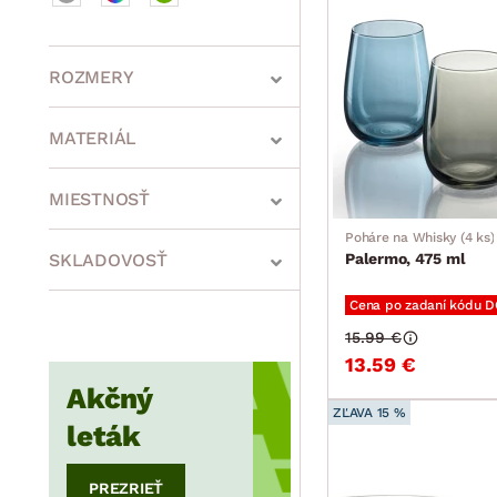
ROZMERY
MATERIÁL
min.
cm
max.
cm
MIESTNOSŤ
Poháre na Whisky (4 ks)
SKLADOVOSŤ
Palermo, 475 ml
min.
cm
max.
cm
Cena po zadaní kódu 
15.99 €
13.59 €
min.
cm
max.
cm
Akčný
ZĽAVA 15 %
leták
PREZRIEŤ