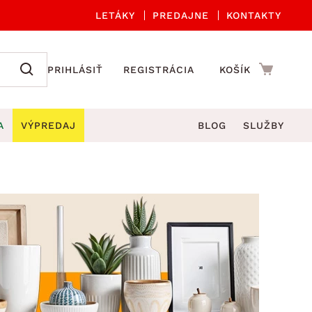
LETÁKY
PREDAJNE
KONTAKTY
PRIHLÁSIŤ
REGISTRÁCIA
KOŠÍK
A
VÝPREDAJ
BLOG
SLUŽBY
 A ORGANIZÁCIA
Záhradné sety
DROBNÉ BYTOVÉ DOPLNKY
úče
Kuchynské príslušenstvo
né stoličky a kreslá
ždniky
Kuchynské doplnky
áhradné lavice
viny
Kúpeľňové doplnky
Záhradné stoly
lečenie
Záhradné doplnky
hradné hojdačky
Zobrazit vše
áhradné lehátka