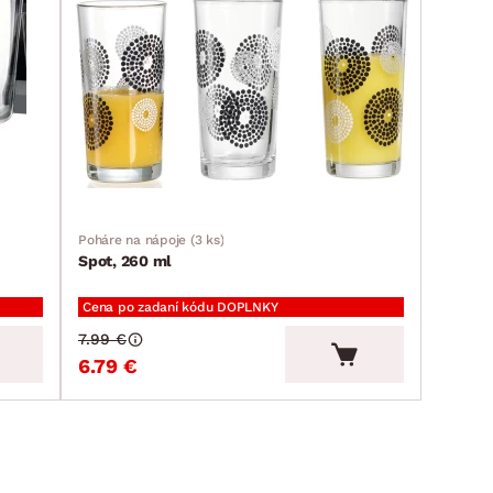
Poháre na nápoje (3 ks)
Spot, 260 ml
Cena po zadaní kódu DOPLNKY
7.99 €
6.79 €