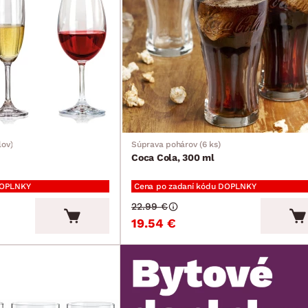
lov)
Súprava pohárov (6 ks)
Coca Cola, 300 ml
DOPLNKY
Cena po zadaní kódu DOPLNKY
22.99 €
19.54 €