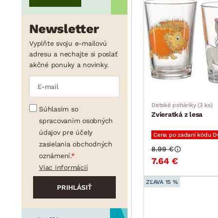
Newsletter
Vyplňte svoju e-mailovú
adresu a nechajte si poslať
akčné ponuky a novinky.
Detské poháriky (3 ks)
Súhlasím so
Zvieratká z lesa
spracovaním osobných
údajov pre účely
Cena po zadaní kódu 
zasielania obchodných
8.99 €
oznámení.
7.64 €
Viac informácií
ZĽAVA 15 %