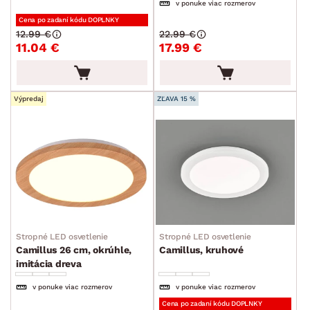
v ponuke viac rozmerov
Stolové lampy a lampičky
Cena po zadaní kódu DOPLNKY
Stropné osvetlenie
12.99 €
22.99 €
11.04 €
17.99 €
Vodné a lávové lampy
Kúpeľňové osvetlenie
Výpredaj
ZĽAVA 15 %
Vonkajšie a solárne lampy
Detské osvetlenie
Príslušenstvo k osvetleniu
Ukladanie a organizácia
Drobné bytové doplnky
Vianoce
Stropné LED osvetlenie
Stropné LED osvetlenie
Veľká noc
Camillus 26 cm, okrúhle,
Camillus, kruhové
imitácia dreva
Sedacie súpravy a pohovky
Zostavy a steny
Drobný nábytok
Spotrebiče
FARBA
v ponuke viac rozmerov
v ponuke viac rozmerov
Cena po zadaní kódu DOPLNKY