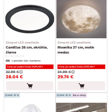
SKLADOVOSŤ
Stropné LED osvetlenie
Stropné LED osvetlenie
Camillus 26 cm, okrúhle,
Moonika 37 cm, motív
čierne
mesiac
v ponuke viac rozmerov
Cena po zadaní kódu DOPLNKY
Cena po zadaní kódu DOPLNKY
32.99 €
34.99 €
28.04 €
29.74 €
ZĽAVA 15 %
ZĽAVA 15 %
Iba e-shop