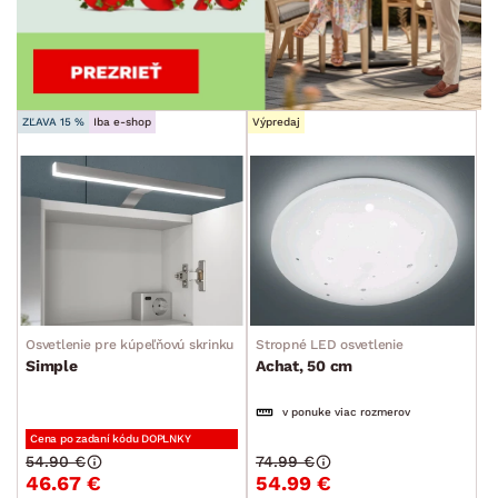
ZĽAVA 15 %
Iba e-shop
Výpredaj
Osvetlenie pre kúpeľňovú skrinku so zrkadlom
Stropné LED osvetlenie
Simple
Achat, 50 cm
v ponuke viac rozmerov
Cena po zadaní kódu DOPLNKY
54.90 €
74.99 €
46.67 €
54.99 €