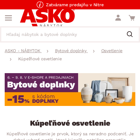
Zatvárame predajňu v Nitre
ASKO - NÁBYTOK
Bytové doplnky
Osvetlenie
Kúpeľňové osvetlenie
Kúpeľňové osvetlenie
Kúpeľňové osvetlenie je prvok, ktorý sa neradno podceniť. Je
dobré vybrať svetlá, ktoré kúpeľňu patrične presvetlia.