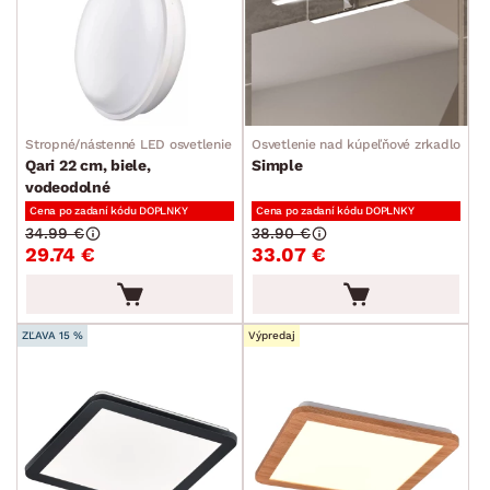
Stropné/nástenné LED osvetlenie
Osvetlenie nad kúpeľňové zrkadlo
Qari 22 cm, biele,
Simple
vodeodolné
Cena po zadaní kódu DOPLNKY
Cena po zadaní kódu DOPLNKY
34.99 €
38.90 €
29.74 €
33.07 €
ZĽAVA 15 %
Výpredaj