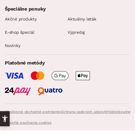
Špeciálne ponuky
Akčné produkty
Aktuálny leták
E-shop špeciál
Výpredaj
Novinky
Platobné metódy
Všeobecné obchodné podmienky
Ochrana osobných údajov
Whistleblowing
Pravidlá používania cookies