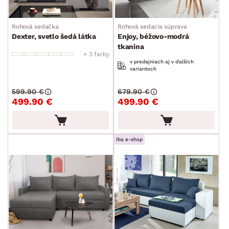
Rohová sedačka
Rohová sedacia súprava
Dexter, svetlo šedá látka
Enjoy, béžovo-modrá
tkanina
+ 3 farby
v predajniach aj v ďalších
variantoch
599.90 €
679.90 €
499.90 €
499.90 €
Iba e-shop