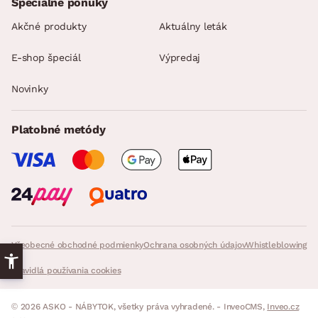
Špeciálne ponuky
Akčné produkty
Aktuálny leták
E-shop špeciál
Výpredaj
Novinky
Platobné metódy
Všeobecné obchodné podmienky
Ochrana osobných údajov
Whistleblowing
Pravidlá používania cookies
© 2026 ASKO - NÁBYTOK, všetky práva vyhradené. - InveoCMS,
Inveo.cz