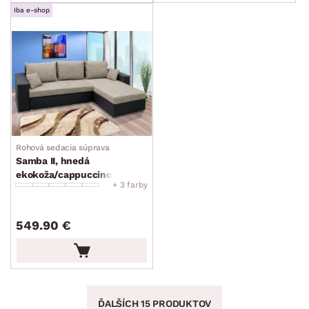
Iba e-shop
Rohová sedacia súprava
Samba II, hnedá
ekokoža/cappuccino
+ 3 farby
tkanina
549.90 €
ĎALŠÍCH 15 PRODUKTOV