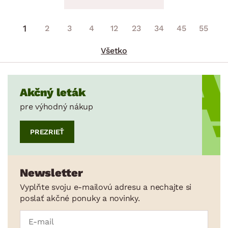
1
2
3
4
12
23
34
45
55
Všetko
Akčný leták
pre výhodný nákup
PREZRIEŤ
Newsletter
Vyplňte svoju e-mailovú adresu a nechajte si
poslať akčné ponuky a novinky.