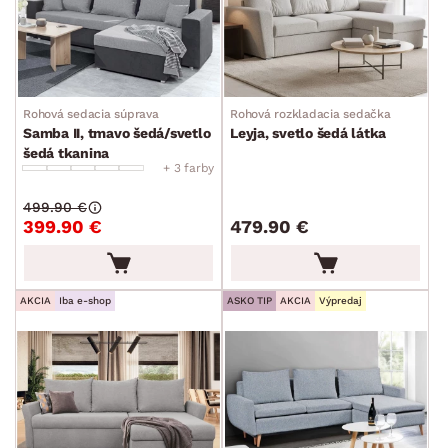
Rohová sedacia súprava
Rohová rozkladacia sedačka
Samba II, tmavo šedá/svetlo
Leyja, svetlo šedá látka
šedá tkanina
+ 3 farby
499.90 €
399.90 €
479.90 €
AKCIA
Iba e-shop
ASKO TIP
AKCIA
Výpredaj