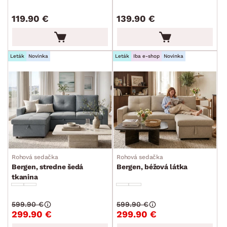
119.90 €
139.90 €
ROZMERY
Leták
Novinka
Leták
Iba e-shop
Novinka
MATERIÁL
min.
cm
max.
cm
FUNKCIE
min.
cm
max.
cm
ZPÔSOB PREVEDENIA
min.
cm
max.
cm
ŠTÝL
Rohová sedačka
Rohová sedačka
min.
cm
max.
cm
Bergen, stredne šedá
Bergen, béžová látka
tkanina
MIESTNOSŤ
min.
cm
max.
cm
599.90 €
599.90 €
ZNAČKA
299.90 €
299.90 €