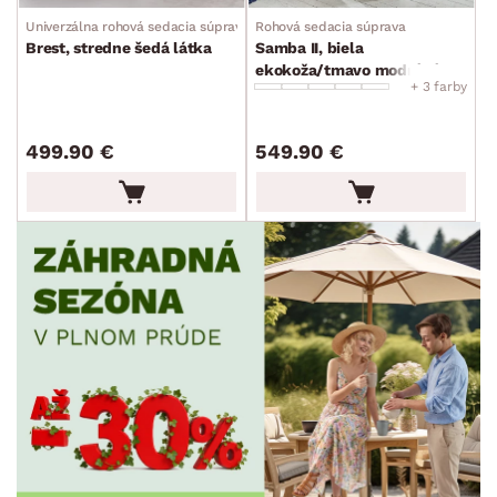
Univerzálna rohová sedacia súprava
Rohová sedacia súprava
Brest, stredne šedá látka
Samba II, biela
ekokoža/tmavo modrá látka
+ 3 farby
499.90 €
549.90 €