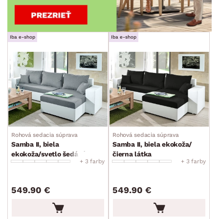
Iba e-shop
Iba e-shop
Rohová sedacia súprava
Rohová sedacia súprava
Samba II, biela
Samba II, biela ekokoža/
ekokoža/svetlo šedá látka
čierna látka
+ 3 farby
+ 3 farby
549.90 €
549.90 €