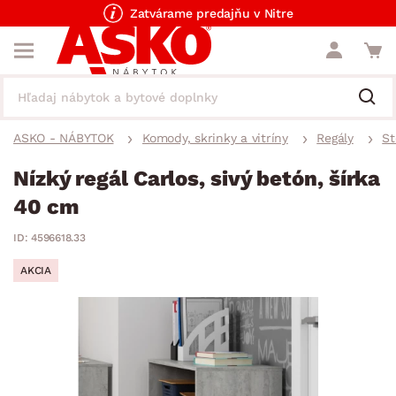
Zatvárame predajňu v Nitre
ASKO - NÁBYTOK
Komody, skrinky a vitríny
Regály
St
Nízký regál Carlos, sivý betón, šírka
40 cm
ID: 4596618.33
AKCIA