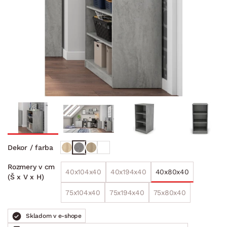
Dekor / farba
Rozmery v cm
40x104x40
40x194x40
40x80x40
(Š x V x H)
75x104x40
75x194x40
75x80x40
Skladom v e-shope