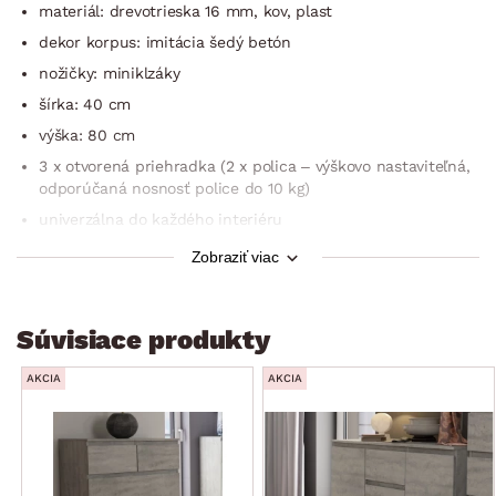
materiál: drevotrieska 16 mm, kov, plast
dekor korpus: imitácia šedý betón
nožičky: miniklzáky
šírka: 40 cm
výška: 80 cm
3 x otvorená priehradka (2 x polica – výškovo nastaviteľná,
odporúčaná nosnosť police do 10 kg)
univerzálna do každého interiéru
odporúčané ukotvenie k stene
Zobraziť viac
dodávané v demonte
Súvisiace produkty
AKCIA
AKCIA