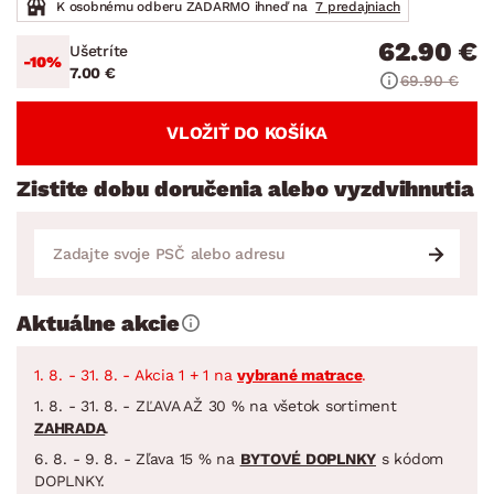
K osobnému odberu ZADARMO ihneď na
7 predajniach
62.90 €
Ušetríte
-10%
7.00 €
69.90 €
VLOŽIŤ DO KOŠÍKA
Zistite dobu doručenia alebo vyzdvihnutia
Aktuálne akcie
1. 8. - 31. 8. - Akcia 1 + 1 na
vybrané matrace
.
1. 8. - 31. 8. - ZĽAVA AŽ 30 % na všetok sortiment
ZAHRADA
.
6. 8. - 9. 8. - Zľava 15 % na
BYTOVÉ DOPLNKY
s kódom
DOPLNKY.