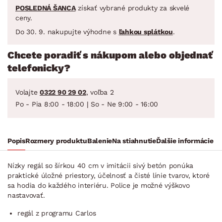
POSLEDNÁ ŠANCA
získať vybrané produkty za skvelé
ceny.
Do 30. 9. nakupujte výhodne s
ľahkou splátkou
.
Chcete poradiť s nákupom alebo objednať
telefonicky?
Volajte
0322 90 29 02
, voľba 2
Po - Pia 8:00 - 18:00 | So - Ne 9:00 - 16:00
Popis
Rozmery produktu
Balenie
Na stiahnutie
Ďalšie informácie
Nízky regál so šírkou 40 cm v imitácii sivý betón ponúka
praktické úložné priestory, účelnosť a čisté línie tvarov, ktoré
sa hodia do každého interiéru. Police je možné výškovo
nastavovať.
regál z programu Carlos