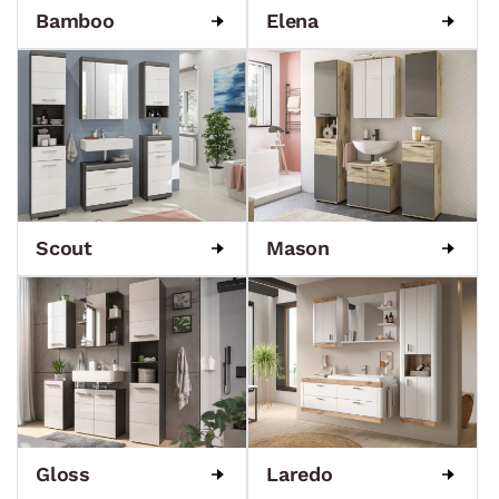
Bamboo
Elena
Scout
Mason
Gloss
Laredo