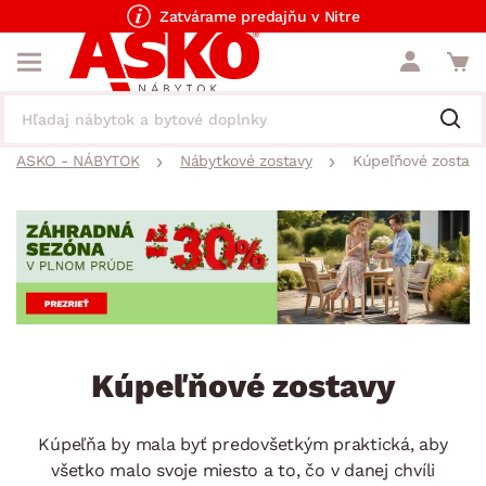
Zatvárame predajňu v Nitre
ASKO - NÁBYTOK
Nábytkové zostavy
Kúpeľňové zostavy
Kúpeľňové zostavy
Kúpeľňa by mala byť predovšetkým praktická, aby
všetko malo svoje miesto a to, čo v danej chvíli