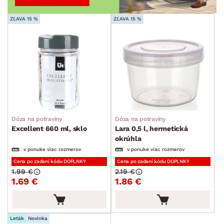
ZĽAVA 15 %
ZĽAVA 15 %
Dóza na potraviny
Dóza na potraviny
Excellent 660 ml, sklo
Lara 0,5 l, hermetická
okrúhla
v ponuke viac rozmerov
v ponuke viac rozmerov
Cena po zadaní kódu DOPLNKY
Cena po zadaní kódu DOPLNKY
1.99 €
2.19 €
1.69 €
1.86 €
Leták
Novinka