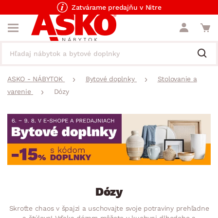
Zatvárame predajňu v Nitre
ASKO - NÁBYTOK
Bytové doplnky
Stolovanie a
varenie
Dózy
Dózy
Skroťte chaos v špajzi a uschovajte svoje potraviny prehľadne
a štýlovo! Vďaka dózam môžete v kuchyni dlhodobo a