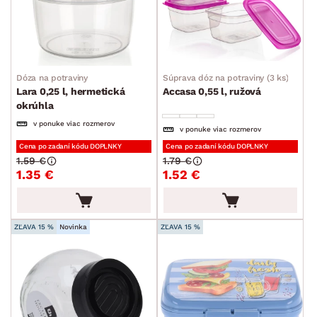
POVRCHOVÁ ÚPRAVA
min.
cm
max.
cm
MIESTNOSŤ
min.
cm
max.
cm
Dóza na potraviny
Súprava dóz na potraviny (3 ks)
SKLADOVOSŤ
Lara 0,25 l, hermetická
Accasa 0,55 l, ružová
okrúhla
v ponuke viac rozmerov
v ponuke viac rozmerov
Cena po zadaní kódu DOPLNKY
Cena po zadaní kódu DOPLNKY
1.59 €
1.79 €
1.35 €
1.52 €
ZĽAVA 15 %
Novinka
ZĽAVA 15 %