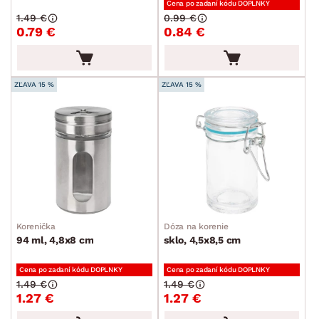
Cena po zadaní kódu DOPLNKY
Plechy a pekáče
1.49 €
0.99 €
0.79 €
0.84 €
Príbory
Varešky a naberačky
Jedálenský servis
ZĽAVA 15 %
ZĽAVA 15 %
Poháre a poháriky
Príslušenstvo ku káve a čaju
Kuchynské nože
Dózy
Džbány a karafy
Cukrárske potreby
Korenička
Dóza na korenie
94 ml, 4,8x8 cm
sklo, 4,5x8,5 cm
Záhradné doplnky
Cena po zadaní kódu DOPLNKY
Cena po zadaní kódu DOPLNKY
Osvetlenie
1.49 €
1.49 €
1.27 €
1.27 €
Ukladanie a organizácia