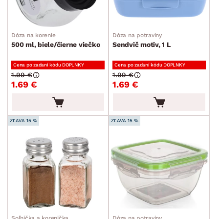
Dóza na korenie
Dóza na potraviny
500 ml, biele/čierne viečko
Sendvič motiv, 1 L
Cena po zadaní kódu DOPLNKY
Cena po zadaní kódu DOPLNKY
1.99 €
1.99 €
1.69 €
1.69 €
ZĽAVA 15 %
ZĽAVA 15 %
Soľnička a korenička
Dóza na potraviny