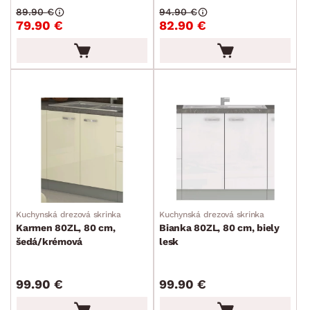
Príslušenstvo ku skrinkám
89.90 €
94.90 €
79.90 €
82.90 €
Regály
Kúpeľňové skrinky
Komody a skrinky
Periňáky
Úložné kontajnery
Prebaľovací pulty
Bytové doplnky
Sedacie súpravy a pohovky
Zostavy a steny
Drobný nábytok
Spotrebiče
FARBA
Kuchynská drezová skrinka
Kuchynská drezová skrinka
Karmen 80ZL, 80 cm,
Bianka 80ZL, 80 cm, biely
šedá/krémová
lesk
DEKOR
99.90 €
99.90 €