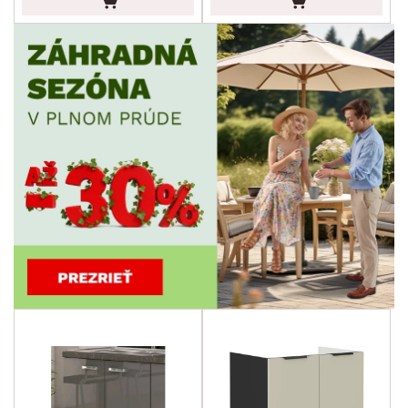
ROZMERY
MATERIÁL
min.
cm
max.
cm
FUNKCIE
min.
cm
max.
cm
POVRCHOVÁ ÚPRAVA
min.
cm
max.
cm
ŠTÝL
MIESTNOSŤ
SKLADOVOSŤ