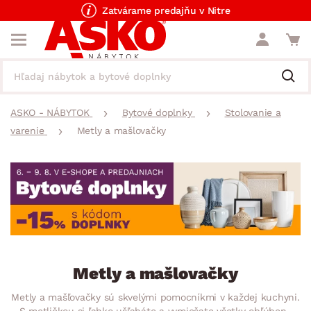
Zatvárame predajňu v Nitre
ASKO - NÁBYTOK
Bytové doplnky
Stolovanie a
varenie
Metly a mašlovačky
Metly a mašlovačky
Metly a mašľovačky sú skvelými pomocníkmi v každej kuchyni.
S metličkou si ľahko ušľaháte a vymiešate všetky obľúbené