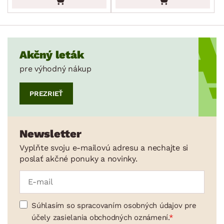
Drobné bytové doplnky
Vianoce
Veľká noc
Sedacie súpravy a pohovky
Zostavy a steny
Drobný nábytok
Spotrebiče
Akčný leták
FARBA
pre výhodný nákup
PREZRIEŤ
ROZMERY
Newsletter
Vyplňte svoju e-mailovú adresu a nechajte si
MATERIÁL
poslať akčné ponuky a novinky.
min.
cm
max.
cm
MIESTNOSŤ
min.
cm
max.
cm
Súhlasím so spracovaním osobných údajov pre
SKLADOVOSŤ
účely zasielania obchodných oznámení.