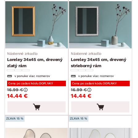
TVAR
ŠTÝL
MIESTNOSŤ
SKLADOVOSŤ
Nástenné zrkadlo
Nástenné zrkadlo
Loreley 34x45 cm, drevený
Loreley 34x45 cm, drevený
zlatý rám
strieborný rám
v ponuke viac rozmerov
v ponuke viac rozmerov
Cena po zadaní kódu DOPLNKY
Cena po zadaní kódu DOPLNKY
16.99 €
16.99 €
14.44 €
14.44 €
ZĽAVA 15 %
ZĽAVA 15 %