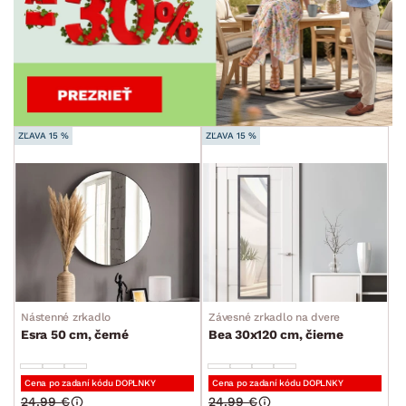
ZĽAVA 15 %
ZĽAVA 15 %
Nástenné zrkadlo
Závesné zrkadlo na dvere
Esra 50 cm, černé
Bea 30x120 cm, čierne
Cena po zadaní kódu DOPLNKY
Cena po zadaní kódu DOPLNKY
24.99 €
24.99 €