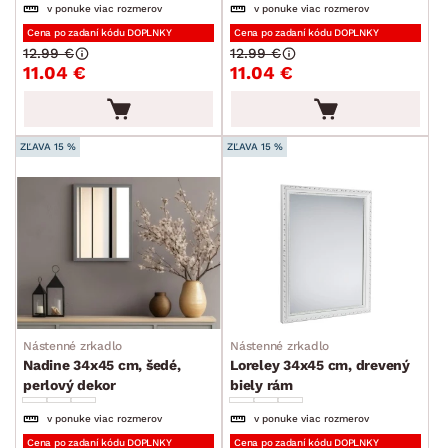
v ponuke viac rozmerov
v ponuke viac rozmerov
Stolové zrkadlá
Cena po zadaní kódu DOPLNKY
Cena po zadaní kódu DOPLNKY
12.99 €
12.99 €
Bytové dekorácie
11.04 €
11.04 €
Rámiky
Vázy
ZĽAVA 15 %
ZĽAVA 15 %
Kvety a kvetináče
Vôňe do bytu
Stolovanie a varenie
Záhradné doplnky
Osvetlenie
Ukladanie a organizácia
Nástenné zrkadlo
Nástenné zrkadlo
Nadine 34x45 cm, šedé,
Loreley 34x45 cm, drevený
Drobné bytové doplnky
perlový dekor
biely rám
Vianoce
v ponuke viac rozmerov
v ponuke viac rozmerov
Veľká noc
Cena po zadaní kódu DOPLNKY
Cena po zadaní kódu DOPLNKY