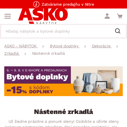
Zatvárame predajňu v Nitre
ASKO - NÁBYTOK
Bytové doplnky
Dekorácie
Zrkadlá
Nástenné zrkadlá
Nástenné zrkadlá
Už žiadne prázdne a ponuré steny! Ozdobte a oživte steny
krásnym nástenným zrkadlom. Plní prevažne praktickú, ale aj