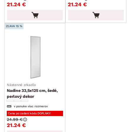
21.24 €
21.24 €
ZĽAVA 15 %
Nástenné zrkadlo
Nadine 33,5x125 cm, šedé,
perlový dekor
v ponuke viac rozmerov
Cena po zadaní kódu DOPLNKY
24.99 €
21.24 €