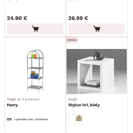
Kúpeľňové skrinky
Komody a skrinky
24.90 €
26.99 €
Periňáky
Úložné kontajnery
AKCIA
Prebaľovací pulty
Bytové doplnky
Sedacie súpravy a pohovky
Zostavy a steny
Drobný nábytok
Spotrebiče
FARBA
Regál so 4 policami
Regál
DEKOR
Harry
Stylus 1x1, biely
ROZMERY
v ponuke viac rozmerov