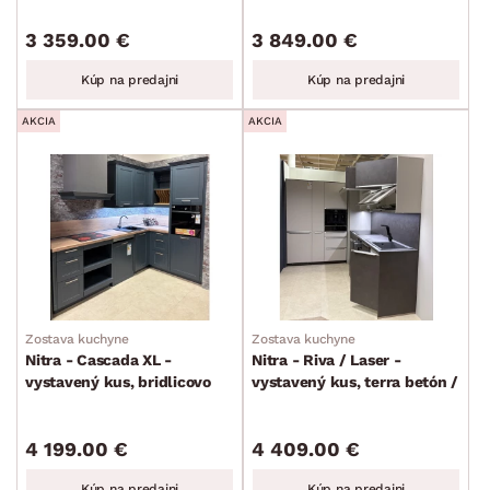
min.
cm
max.
cm
3 359.00 €
3 849.00 €
Kúp na predajni
Kúp na predajni
AKCIA
AKCIA
Zostava kuchyne
Zostava kuchyne
Nitra - Cascada XL -
Nitra - Riva / Laser -
vystavený kus, bridlicovo
vystavený kus, terra betón /
šedá / modrá fjord
piesok
4 199.00 €
4 409.00 €
Kúp na predajni
Kúp na predajni