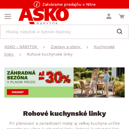
Zatvárame predajňu v Nitre
ASKO - NÁBYTOK
Zostavy a steny
Kuchynské
linky
Rohové kuchynské linky
Rohové kuchynské linky
Pri plánovaní a zariaďovaní malej aj veľkej kuchyne určite
narazíte na výber kuchynskej linky. Rohové kuchynské linky,