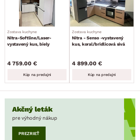
Zostava kuchyne
Zostava kuchyne
Nitra-Softline/Laser-
Nitra - Senso -vystavený
vystavený kus, biely
kus, koral/bridlicová sivá
lak/sivá taupe
4 759.00 €
4 899.00 €
Kúp na predajni
Kúp na predajni
Akčný leták
pre výhodný nákup
PREZRIEŤ