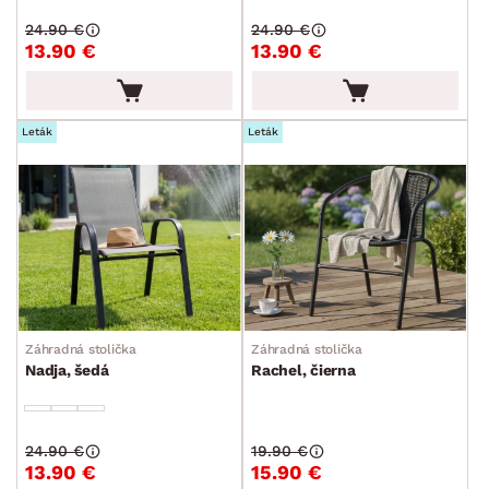
24.90 €
24.90 €
13.90 €
13.90 €
Leták
Leták
DEKOR
ROZMERY
MATERIÁL
min.
cm
max.
cm
FUNKCIE
min.
cm
max.
cm
Záhradná stolička
Záhradná stolička
Nadja, šedá
Rachel, čierna
POVRCHOVÁ ÚPRAVA
min.
cm
max.
cm
ŠTÝL
24.90 €
19.90 €
min.
cm
max.
cm
13.90 €
15.90 €