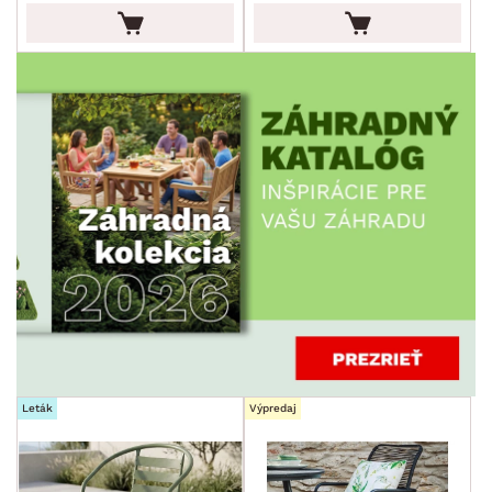
MIESTNOSŤ
min.
cm
max.
cm
SKLADOVOSŤ
Leták
Výpredaj