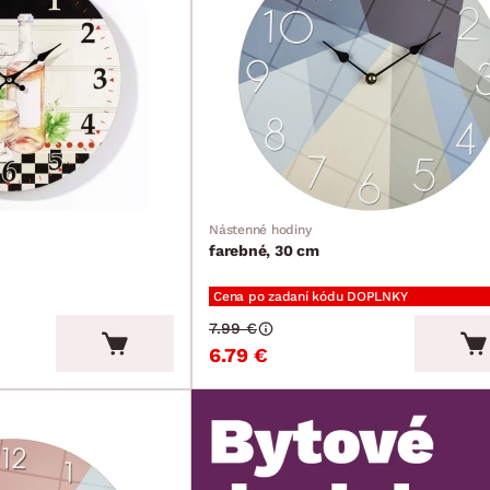
Nástenné hodiny
farebné, 30 cm
Cena po zadaní kódu DOPLNKY
7.99 €
6.79 €