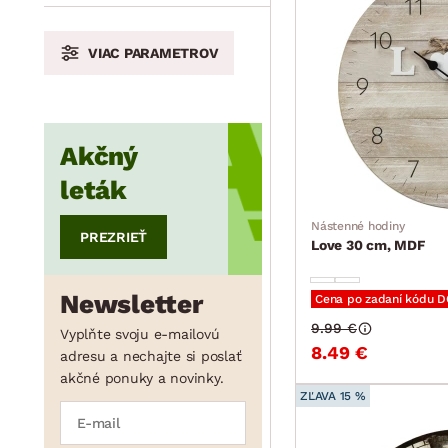
min.
cm
max.
cm
VIAC PARAMETROV
min.
cm
max.
cm
Akčný
leták
Nástenné hodiny
PREZRIEŤ
Love 30 cm, MDF
Newsletter
Cena po zadaní kódu 
9.99 €
Vyplňte svoju e-mailovú
8.49 €
adresu a nechajte si poslať
akčné ponuky a novinky.
ZĽAVA 15 %