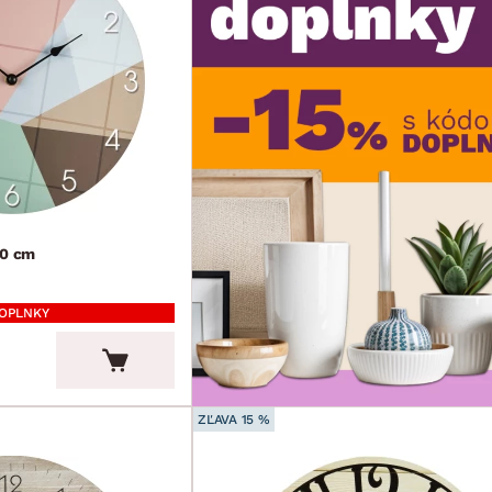
30 cm
DOPLNKY
ZĽAVA 15 %