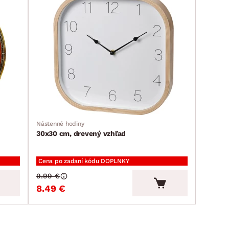
Nástenné hodiny
30x30 cm, drevený vzhľad
Cena po zadaní kódu DOPLNKY
9.99 €
8.49 €