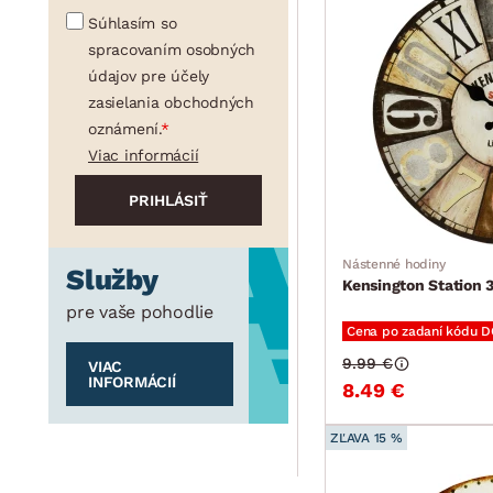
Súhlasím so
spracovaním osobných
údajov pre účely
zasielania obchodných
oznámení.
Viac informácií
Nástenné hodiny
Služby
Kensington Station 
pre vaše pohodlie
Cena po zadaní kódu 
9.99 €
VIAC
INFORMÁCIÍ
8.49 €
ZĽAVA 15 %