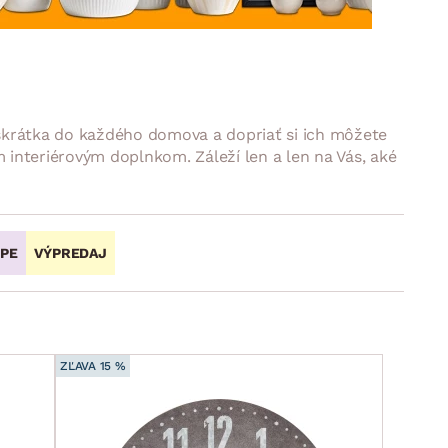
DOPLNKY
VIANOCE
hradné doplnky
ahradné zostavy
 skrátka do každého domova a dopriať si ich môžete
m interiérovým doplnkom. Záleží len a len na Vás, aké
OPE
VÝPREDAJ
ZĽAVA 15 %