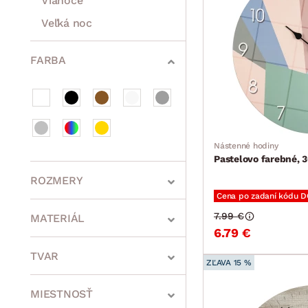
Vianoce
Veľká noc
Sedacie súpravy a pohovky
Zostavy a steny
Drobný nábytok
Spotrebiče
FARBA
Nástenné hodiny
Pastelovo farebné, 
ROZMERY
Cena po zadaní kódu 
7.99 €
MATERIÁL
6.79 €
min.
cm
max.
cm
TVAR
ZĽAVA 15 %
MIESTNOSŤ