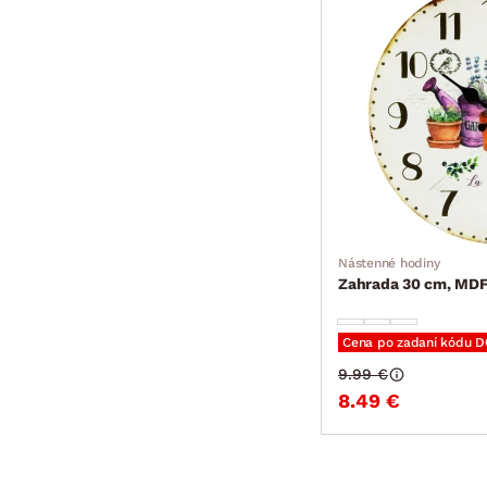
Nástenné hodiny
Zahrada 30 cm, MD
Cena po zadaní kódu 
9.99 €
8.49 €