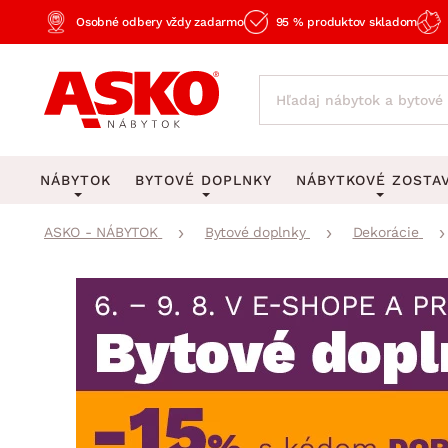
Osobné odbery vždy zadarmo
95 % produktov skladom
NÁBYTOK
BYTOVÉ DOPLNKY
NÁBYTKOVÉ ZOSTA
ASKO - NÁBYTOK
Bytové doplnky
Dekorácie
KOBERCE
OSVETLENIE
Obývacie zost
Veľké a stredné koberce
Stolové lampy a lampi
Spálňové zost
Behúne a malé koberce
Stropné osvetlenie
Kancelárske zos
Obývacia izba
Detské koberce
Lustre a závesné svieti
Kuchynské zost
Spálňa
Kúpeľňové predložky
Stojacie lampy
Detské zosta
Pracovňa a kancelária
Zobrazit vše
Zobrazit vše
Predsieňové zos