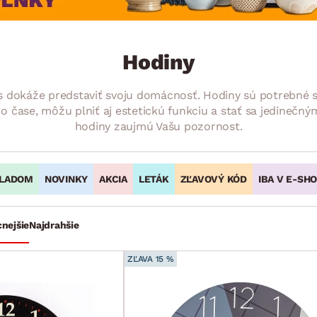
ENIE
DOMÁCE SPOTREBIČE
ZÁHRADNÉ 
avy
Zá
tavy
Z
Hodiny
avy
nás dokáže predstaviť svoju domácnosť. Hodiny sú potrebné
 o čase, môžu plniť aj estetickú funkciu a stať sa jedinečný
hodiny zaujmú Vašu pozornost.
LADOM
NOVINKY
AKCIA
LETÁK
ZĽAVOVÝ KÓD
IBA V E-SH
cnejšie
Najdrahšie
ZĽAVA 15 %