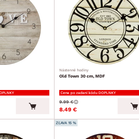
Nástenné hodiny
Old Town 30 cm, MDF
DOPLNKY
Cena po zadaní kódu DOPLNKY
9.99 €
8.49 €
ZĽAVA 15 %