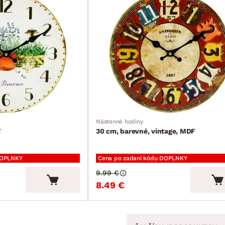
Nástenné hodiny
F
30 cm, barevné, vintage, MDF
DOPLNKY
Cena po zadaní kódu DOPLNKY
9.99 €
8.49 €