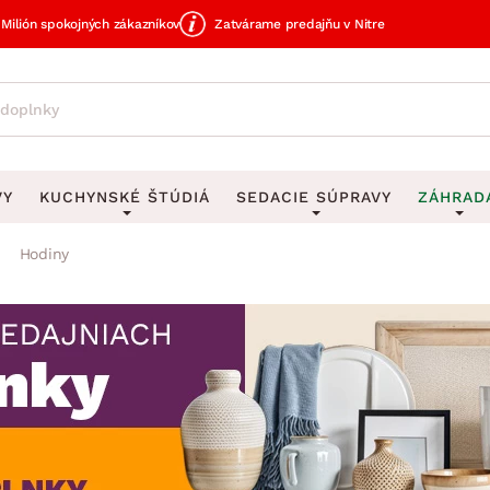
Milión spokojných zákazníkov
Zatvárame predajňu v Nitre
VY
KUCHYNSKÉ ŠTÚDIÁ
SEDACIE SÚPRAVY
ZÁHRAD
Hodiny
avy
DEKORÁCIE
Sedacie súpravy do U
UKLADANIE
čky
Obrazy
Vešiaky na kľ
avy
Rohové sedacie súpravy
Záhrad
Zrkadlá
Stojany na dá
tavy
Sedacie súpravy 3-2-1
Z
dlá
Hodiny
Stojany na no
avy
Sedacie súpravy na mieru
Vázy
Stojany na ob
vy
Zá
Zobrazit vše
Zobrazit vše
tavy
Z