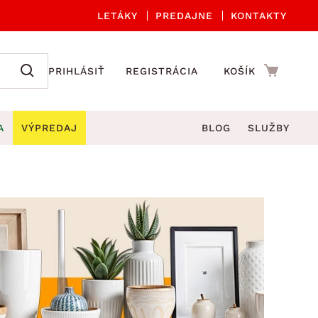
LETÁKY
PREDAJNE
KONTAKTY
PRIHLÁSIŤ
REGISTRÁCIA
KOŠÍK
A
VÝPREDAJ
BLOG
SLUŽBY
 A ORGANIZÁCIA
Záhradné sety
DROBNÉ BYTOVÉ DOPLNKY
úče
Kuchynské príslušenstvo
né stoličky a kreslá
ždniky
Kuchynské doplnky
áhradné lavice
viny
Kúpeľňové doplnky
Záhradné stoly
lečenie
Záhradné doplnky
hradné hojdačky
Zobrazit vše
áhradné lehátka