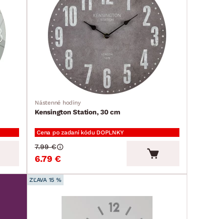
Nástenné hodiny
Kensington Station, 30 cm
Cena po zadaní kódu DOPLNKY
7.99 €
6.79 €
ZĽAVA 15 %