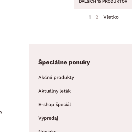
ĎALŠÍCH 15 PRODUKTOV
1
2
Všetko
Špeciálne ponuky
Akčné produkty
Aktuálny leták
E-shop špeciál
y
Výpredaj
Novinky