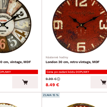
Nástenné hodiny
30 cm, vintage, MDF
London 30 cm, retro vintage, MDF
DOPLNKY
Cena po zadaní kódu DOPLNKY
9.99 €
8.49 €
ZĽAVA 15 %