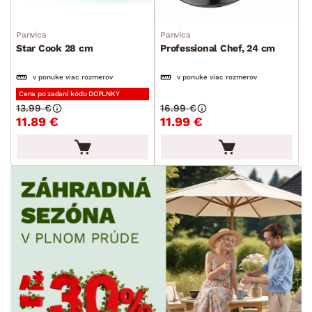
Panvica
Panvica
Star Cook 28 cm
Professional Chef, 24 cm
v ponuke viac rozmerov
v ponuke viac rozmerov
Cena po zadaní kódu DOPLNKY
13.99 €
16.99 €
11.89 €
11.99 €