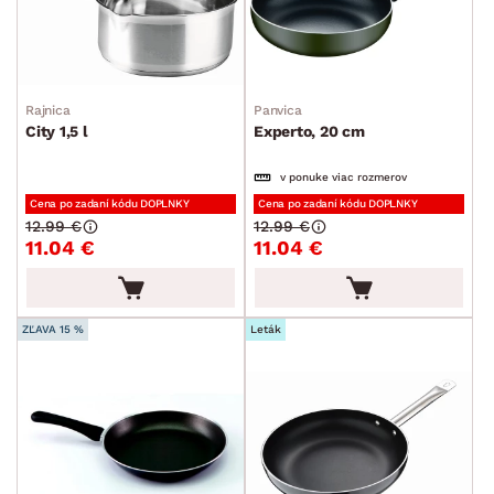
Rajnica
Panvica
City 1,5 l
Experto, 20 cm
v ponuke viac rozmerov
Cena po zadaní kódu DOPLNKY
Cena po zadaní kódu DOPLNKY
12.99 €
12.99 €
11.04 €
11.04 €
ZĽAVA 15 %
Leták