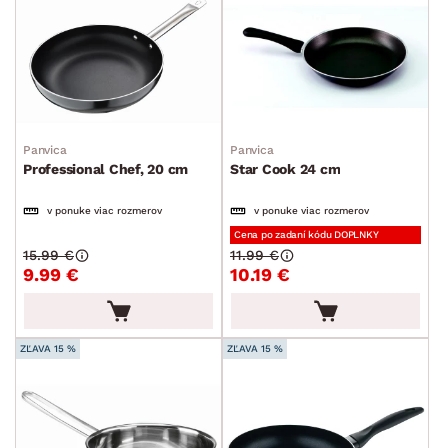
SKLADOVOSŤ
Panvica
Panvica
Professional Chef, 20 cm
Star Cook 24 cm
v ponuke viac rozmerov
v ponuke viac rozmerov
Cena po zadaní kódu DOPLNKY
15.99 €
11.99 €
9.99 €
10.19 €
ZĽAVA 15 %
ZĽAVA 15 %