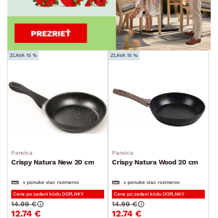
ZĽAVA 15 %
ZĽAVA 15 %
Panvica
Panvica
Crispy Natura New 20 cm
Crispy Natura Wood 20 cm
v ponuke viac rozmerov
v ponuke viac rozmerov
Cena po zadaní kódu DOPLNKY
Cena po zadaní kódu DOPLNKY
14.99 €
14.99 €
12.74 €
12.74 €