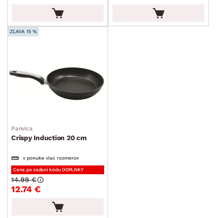
ZĽAVA 15 %
Panvica
Crispy Induction 20 cm
v ponuke viac rozmerov
Cena po zadaní kódu DOPLNKY
14.99 €
12.74 €