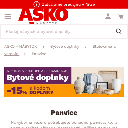
Zatvárame predajňu v Nitre
ASKO - NÁBYTOK
Bytové doplnky
Stolovanie a
varenie
Panvice
Panvice
Na výbornú večeru potrebujete poriadnu panvicu, ktorá
nesmie chýbať v žiadnej domácnosti. Väčšina panvíc má