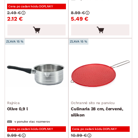
Plechy a pekáče
Cena po zadaní kódu DOPLNKY
2.49 €
8.99 €
Príbory
2.12 €
5.49 €
Varešky a naberačky
Jedálenský servis
ZĽAVA 15 %
ZĽAVA 15 %
Poháre a poháriky
Príslušenstvo ku káve a čaju
Kuchynské nože
Dózy
Džbány a karafy
Cukrárske potreby
Rajnica
Ochranné sito na panvicu
Záhradné doplnky
Olive 0,9 l
Culinaria 28 cm, červené,
silikon
Osvetlenie
v ponuke viac rozmerov
Ukladanie a organizácia
Cena po zadaní kódu DOPLNKY
Cena po zadaní kódu DOPLNKY
9.99 €
10.99 €