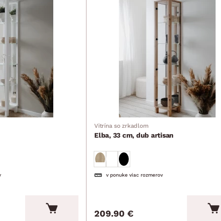
Vitrína so zrkadlom
Elba, 33 cm, dub artisan
v
v ponuke viac rozmerov
209.90 €