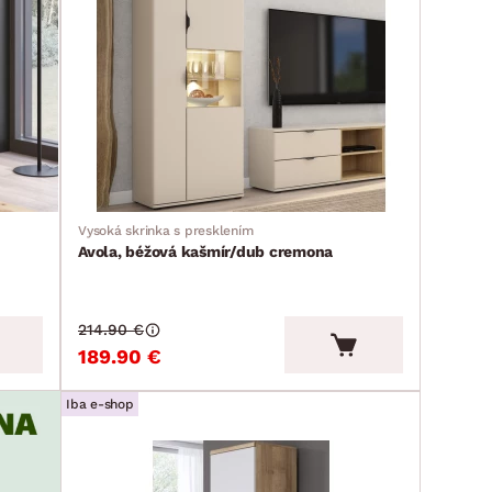
Vysoká skrinka s presklením
Avola, béžová kašmír/dub cremona
214.90 €
189.90 €
Iba e-shop