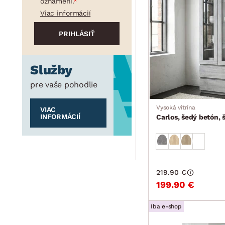
oznámení.
Viac informácií
Služby
pre vaše pohodlie
Vysoká vitrína
VIAC
INFORMÁCIÍ
Carlos, šedý betón, 
219.90 €
199.90 €
Iba e-shop