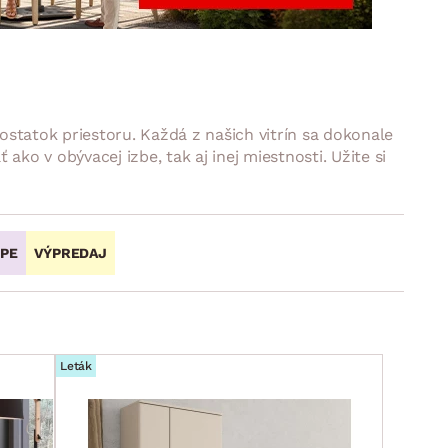
DOPLNKY
VIANOCE
hradné doplnky
ahradné zostavy
ostatok priestoru. Každá z našich vitrín sa dokonale
ko v obývacej izbe, tak aj inej miestnosti. Užite si
OPE
VÝPREDAJ
Leták