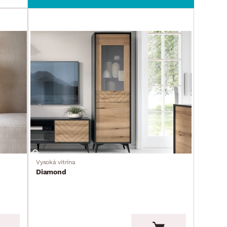
Vysoká vitrína
Diamond