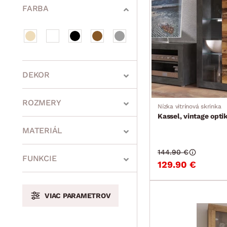
FARBA
DEKOR
ROZMERY
Nízka vitrínová skrinka
Kassel, vintage opt
MATERIÁL
144.90 €
min.
cm
max.
cm
FUNKCIE
129.90 €
VIAC PARAMETROV
min.
cm
max.
cm