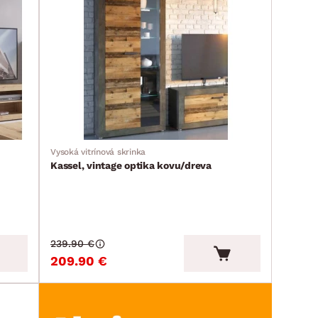
Vysoká vitrínová skrinka
Kassel, vintage optika kovu/dreva
239.90 €
209.90 €