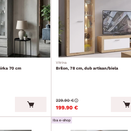
Vitrína
šírka 70 cm
Brilon, 78 cm, dub artisan/biela
229.90 €
199.90 €
Iba e-shop