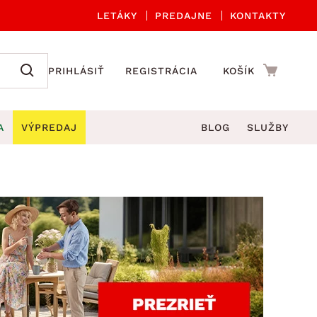
LETÁKY
PREDAJNE
KONTAKTY
PRIHLÁSIŤ
REGISTRÁCIA
KOŠÍK
A
VÝPREDAJ
BLOG
SLUŽBY
 A ORGANIZÁCIA
Záhradné sety
DROBNÉ BYTOVÉ DOPLNKY
úče
Kuchynské príslušenstvo
né stoličky a kreslá
ždniky
Kuchynské doplnky
áhradné lavice
viny
Kúpeľňové doplnky
Záhradné stoly
lečenie
Záhradné doplnky
hradné hojdačky
Zobrazit vše
áhradné lehátka