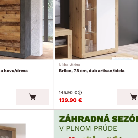
Nízka vitrína
ika kovu/dreva
Brilon, 78 cm, dub artisan/biela
145.90 €
129.90 €