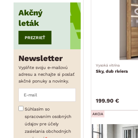
Akčný
min.
cm
max.
cm
leták
PREZRIEŤ
Newsletter
Vysoká vitrína
Vyplňte svoju e-mailovú
Sky, dub riviera
adresu a nechajte si poslať
akčné ponuky a novinky.
199.90 €
Súhlasím so
AKCIA
spracovaním osobných
údajov pre účely
zasielania obchodných