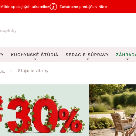
Milión spokojných zákazníkov
Zatvárame predajňu v Nitre
VY
KUCHYNSKÉ ŠTÚDIÁ
SEDACIE SÚPRAVY
ZÁHRAD
ny
Stojacie vitríny
avy
DEKORÁCIE
Sedacie súpravy do U
UKLADANIE
čky
Obrazy
Vešiaky na kľ
avy
Rohové sedacie súpravy
Záhrad
Zrkadlá
Stojany na dá
tavy
Sedacie súpravy 3-2-1
Z
dlá
Hodiny
Stojany na no
avy
Sedacie súpravy na mieru
Vázy
Stojany na ob
vy
Zá
Zobrazit vše
Zobrazit vše
tavy
Z