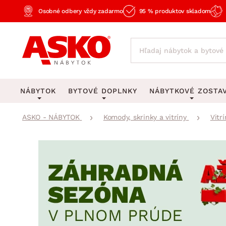
Osobné odbery vždy zadarmo
95 % produktov skladom
NÁBYTOK
BYTOVÉ DOPLNKY
NÁBYTKOVÉ ZOSTA
ASKO - NÁBYTOK
Komody, skrinky a vitríny
Vitrí
KOBERCE
OSVETLENIE
Obývacie zost
Veľké a stredné koberce
Stolové lampy a lampi
Spálňové zost
Behúne a malé koberce
Stropné osvetlenie
Kancelárske zos
Obývacia izba
Detské koberce
Lustre a závesné svieti
Kuchynské zost
Spálňa
Kúpeľňové predložky
Stojacie lampy
Detské zosta
Pracovňa a kancelária
Zobrazit vše
Zobrazit vše
Predsieňové zos