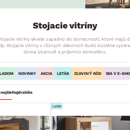
ENIE
DOMÁCE SPOTREBIČE
ZÁHRADNÉ 
avy
Zá
tavy
Z
Stojacie vitríny
avy
 Stojacie vitríny skvele zapadnú do domácností, ktoré majú d
. Stojacie vitríny v rôznych dekoroch budú kúzelne vyzerať a
doma útulnosť a príjemnú atmosféru.
LADOM
NOVINKY
AKCIA
LETÁK
ZĽAVOVÝ KÓD
IBA V E-SH
cnejšie
Najdrahšie
Leták