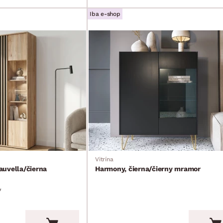
Iba e-shop
Vitrína
auvella/čierna
Harmony, čierna/čierny mramor
v