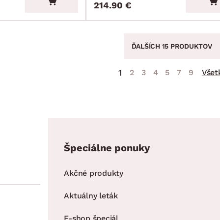
214.90 €
ĎALŠÍCH 15 PRODUKTOV
1
2
3
4
5
7
9
Všet
Špeciálne ponuky
Akčné produkty
Aktuálny leták
E-shop špeciál