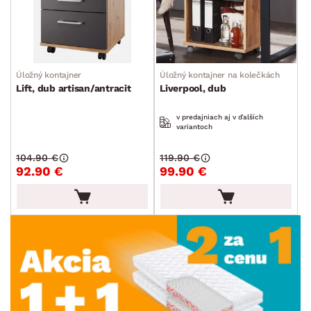
Úložný kontajner
Úložný kontajner na kolečkách
Lift, dub artisan/antracit
Liverpool, dub
v predajniach aj v ďalších
variantoch
104.90 €
119.90 €
92.90 €
99.90 €