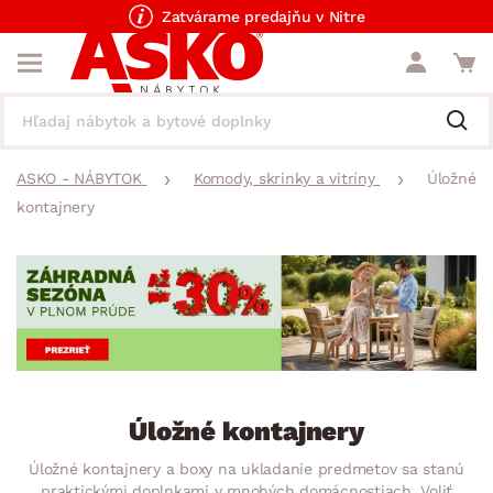
Zatvárame predajňu v Nitre
ASKO - NÁBYTOK
Komody, skrinky a vitríny
Úložné
kontajnery
Úložné kontajnery
Úložné kontajnery a boxy na ukladanie predmetov sa stanú
praktickými doplnkami v mnohých domácnostiach. Voliť