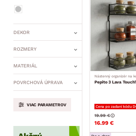
DEKOR
ROZMERY
MATERIÁL
Nástenný organizér na k
min.
cm
max.
cm
POVRCHOVÁ ÚPRAVA
Pepito 3 Lava Touch
VIAC PARAMETROV
Cena po zadaní kódu 
min.
cm
max.
cm
19.99 €
16.99 €
min.
cm
max.
cm