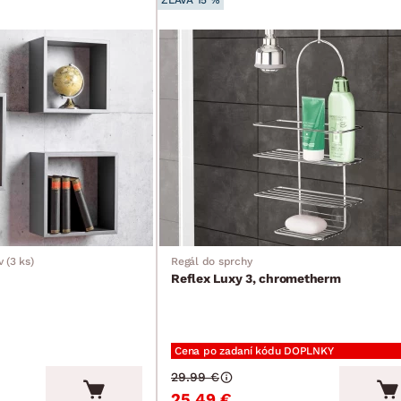
ZĽAVA 15 %
 (3 ks)
Regál do sprchy
Reflex Luxy 3, chrometherm
Cena po zadaní kódu DOPLNKY
29.99 €
25.49 €