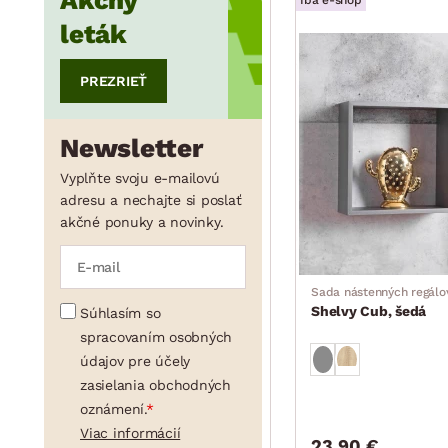
Akčný
Iba e-shop
leták
PREZRIEŤ
Newsletter
Vyplňte svoju e-mailovú
adresu a nechajte si poslať
akčné ponuky a novinky.
Sada nástenných regálov
Shelvy Cub, šedá
Súhlasím so
spracovaním osobných
údajov pre účely
zasielania obchodných
oznámení.
Viac informácií
23.90 €