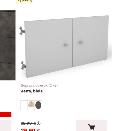
Výpredaj
Súprava dvierok (2 ks)
Jerry, biela
32.90 €
26.90 €