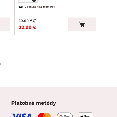
v ponuke viac rozmerov
39.90 €
32.90 €
o
Platobné metódy