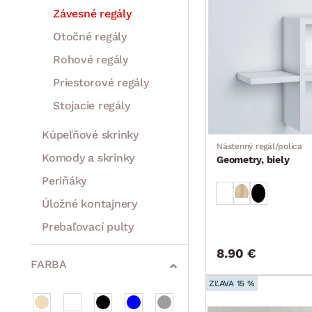
Závesné regály
Otočné regály
Rohové regály
Priestorové regály
Stojacie regály
Kúpeľňové skrinky
Nástenný regál/polica
Komody a skrinky
Geometry, biely
Periňáky
Úložné kontajnery
Prebaľovací pulty
Bytové doplnky
Sedacie súpravy a pohovky
Zostavy a steny
Drobný nábytok
Spotrebiče
8.90 €
FARBA
ZĽAVA 15 %