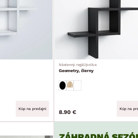
Nástenný regál/polica
Geometry, čierny
Kúp na predajni
Kúp na pre
8.90 €