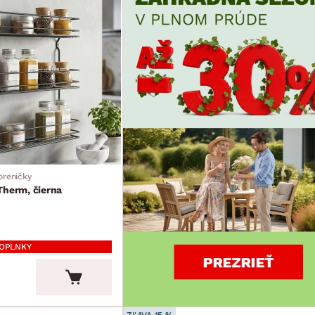
oreničky
Therm, čierna
DOPLNKY