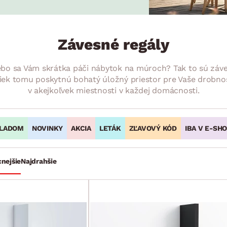
ENIE
DOMÁCE SPOTREBIČE
ZÁHRADNÉ 
avy
Zá
tavy
Z
Závesné regály
avy
o sa Vám skrátka páči nábytok na múroch? Tak to sú záves
riek tomu poskytnú bohatý úložný priestor pre Vaše drobnos
v akejkoľvek miestnosti v každej domácnosti.
LADOM
NOVINKY
AKCIA
LETÁK
ZĽAVOVÝ KÓD
IBA V E-SH
cnejšie
Najdrahšie