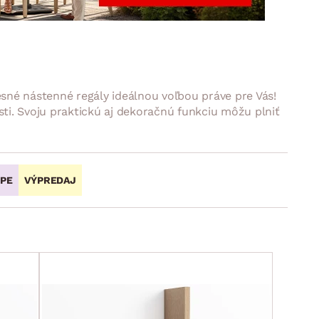
DOPLNKY
VIANOCE
hradné doplnky
ahradné zostavy
né nástenné regály ideálnou voľbou práve pre Vás!
ti. Svoju praktickú aj dekoračnú funkciu môžu plniť
OPE
VÝPREDAJ