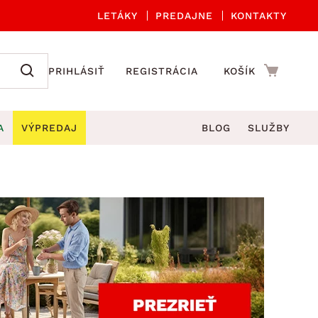
LETÁKY
PREDAJNE
KONTAKTY
PRIHLÁSIŤ
REGISTRÁCIA
KOŠÍK
A
VÝPREDAJ
BLOG
SLUŽBY
 A ORGANIZÁCIA
Záhradné sety
DROBNÉ BYTOVÉ DOPLNKY
úče
Kuchynské príslušenstvo
né stoličky a kreslá
ždniky
Kuchynské doplnky
áhradné lavice
viny
Kúpeľňové doplnky
Záhradné stoly
lečenie
Záhradné doplnky
hradné hojdačky
Zobrazit vše
áhradné lehátka