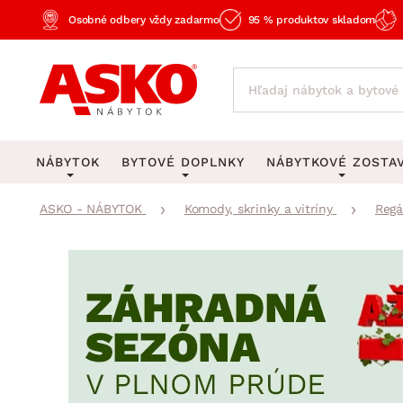
Osobné odbery vždy zadarmo
95 % produktov skladom
NÁBYTOK
BYTOVÉ DOPLNKY
NÁBYTKOVÉ ZOSTA
ASKO - NÁBYTOK
Komody, skrinky a vitríny
Regá
KOBERCE
OSVETLENIE
Obývacie zost
Veľké a stredné koberce
Stolové lampy a lampi
Spálňové zost
Behúne a malé koberce
Stropné osvetlenie
Kancelárske zos
Obývacia izba
Detské koberce
Lustre a závesné svieti
Kuchynské zost
Spálňa
Kúpeľňové predložky
Stojacie lampy
Detské zosta
Pracovňa a kancelária
Zobrazit vše
Zobrazit vše
Predsieňové zos