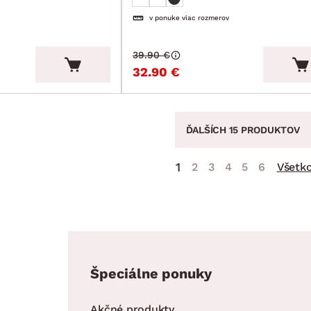
v ponuke viac rozmerov
39.90 €
32.90 €
ĎALŠÍCH 15 PRODUKTOV
1
2
3
4
5
6
Všetk
Špeciálne ponuky
Akčné produkty