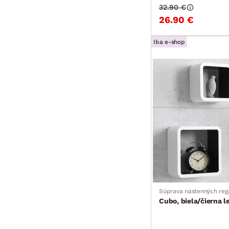
32.90 €
26.90 €
Iba e-shop
Súprava nástenných regá
Cubo, biela/čierna l