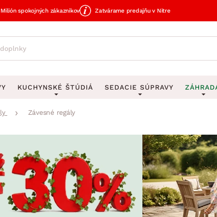
Milión spokojných zákazníkov
Zatvárame predajňu v Nitre
VY
KUCHYNSKÉ ŠTÚDIÁ
SEDACIE SÚPRAVY
ZÁHRAD
ly
Závesné regály
avy
DEKORÁCIE
Sedacie súpravy do U
UKLADANIE
čky
Obrazy
Vešiaky na kľ
avy
Rohové sedacie súpravy
Záhrad
Zrkadlá
Stojany na dá
tavy
Sedacie súpravy 3-2-1
Z
dlá
Hodiny
Stojany na no
avy
Sedacie súpravy na mieru
Vázy
Stojany na ob
vy
Zá
Zobrazit vše
Zobrazit vše
tavy
Z