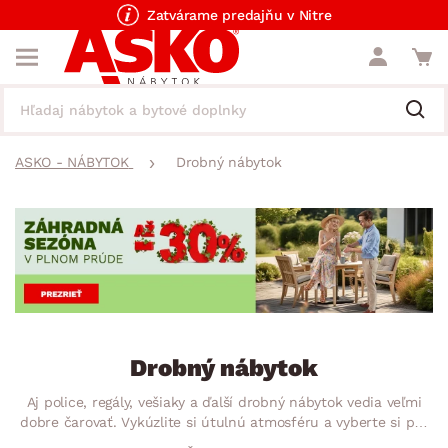
Zatvárame predajňu v Nitre
ASKO - NÁBYTOK
Drobný nábytok
Drobný nábytok
Aj police, regály, vešiaky a ďalší drobný nábytok vedia veľmi
dobre čarovať. Vykúzlite si útulnú atmosféru a vyberte si pre
Váš domov tie pravé vešiaky a police. Drobný nábytok je