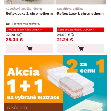
Kúpeľňová polička hlboká
Kúpeľňová polička
Reflex Luxy 2, chrometherm
Reflex Luxy 1, chrometherm
v ponuke viac rozmerov
Cena po zadaní kódu DOPLNKY
Cena po zadaní kódu DOPLNKY
32.99 €
24.99 €
28.04 €
21.24 €