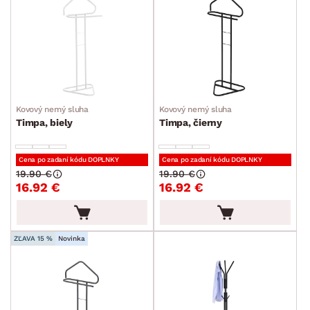
Kovový nemý sluha
Kovový nemý sluha
Timpa, biely
Timpa, čierny
Cena po zadaní kódu DOPLNKY
Cena po zadaní kódu DOPLNKY
19.90 €
19.90 €
16.92 €
16.92 €
ZĽAVA 15 %
Novinka