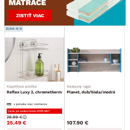
ZĽAVA 15 %
Kúpeľňová polička
Nástavný regál
Reflex Luxy 2, chrometherm
Planet, dub/biela/modrá
v ponuke viac rozmerov
Cena po zadaní kódu DOPLNKY
29.99 €
25.49 €
107.90 €