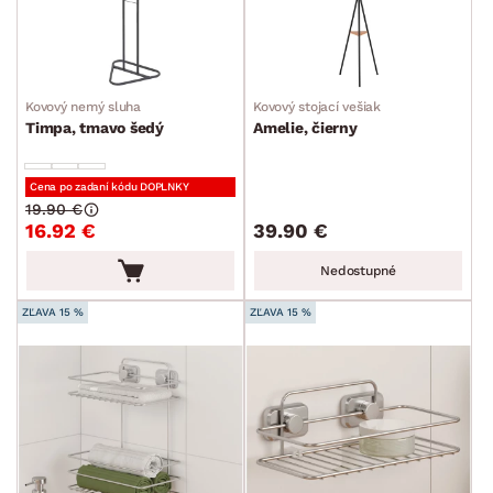
Kovový nemý sluha
Kovový stojací vešiak
Timpa, tmavo šedý
Amelie, čierny
Cena po zadaní kódu DOPLNKY
19.90 €
16.92 €
39.90 €
Nedostupné
ZĽAVA 15 %
ZĽAVA 15 %