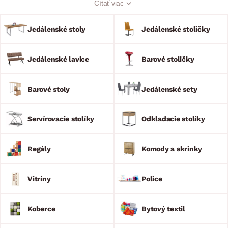
Čítať viac
jedálne či kuchyne, jedálenské zostavy budú ideálnou voľbou.
Myslíme aj na domáce barové posedenie, a preto v našej
ponuke nájdete aj množstvo štýlových barových stoličiek a
Jedálenské stoly
Jedálenské stoličky
stolov. A čo ešte chýba? Doladenie príjemnej a útulnej
atmosféry! To všetko zvládnu odkladacie stolíky, regály, police
a vitríny. Zveĺaďte si jedáleň komfortným nábytkom a užite si
Jedálenské lavice
Barové stoličky
spoločne dobré jedlo.
Barové stoly
Jedálenské sety
Servírovacie stolíky
Odkladacie stolíky
Regály
Komody a skrinky
Vitríny
Police
Koberce
Bytový textil