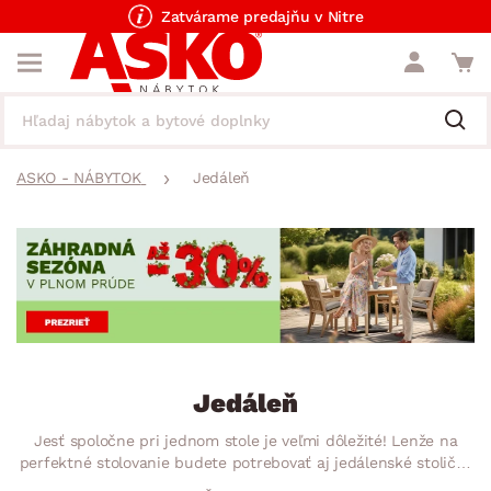
Zatvárame predajňu v Nitre
ASKO - NÁBYTOK
Jedáleň
Jedáleň
Jesť spoločne pri jednom stole je veľmi dôležité! Lenže na
perfektné stolovanie budete potrebovať aj jedálenské stoličky
alebo lavice. Ak túžite po jednoduchom zariaďovaní Vašej