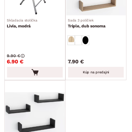
Skladacia stolička
Sada 3 poličiek
Livia, modrá
Triple, dub sonoma
9.90 €
6.90 €
7.90 €
Kúp na predajni