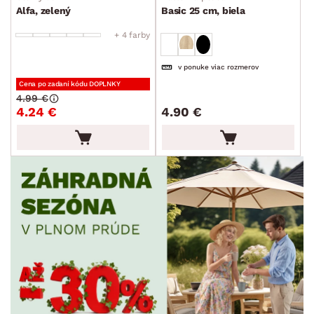
Alfa, zelený
Basic 25 cm, biela
SKLADOVOSŤ
+ 4 farby
v ponuke viac rozmerov
Cena po zadaní kódu DOPLNKY
4.99 €
4.24 €
4.90 €