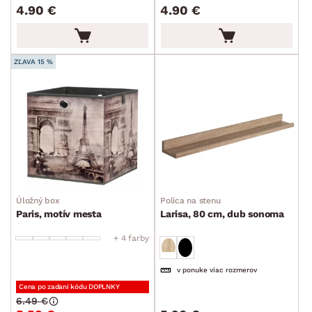
4.90 €
4.90 €
ZĽAVA 15 %
Úložný box
Polica na stenu
Paris, motív mesta
Larisa, 80 cm, dub sonoma
+ 4 farby
v ponuke viac rozmerov
Cena po zadaní kódu DOPLNKY
6.49 €