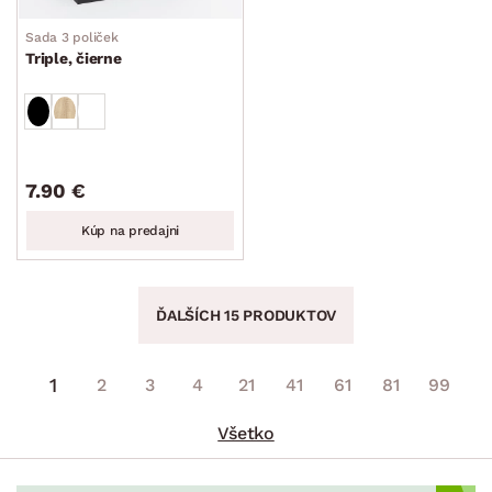
Sada 3 poliček
Triple, čierne
7.90 €
Kúp na predajni
ĎALŠÍCH 15 PRODUKTOV
1
2
3
4
21
41
61
81
99
Všetko