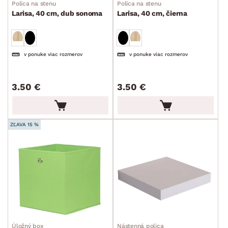
ROZMERY
Polica na stenu
Polica na stenu
Larisa, 40 cm, dub sonoma
Larisa, 40 cm, čierna
MATERIÁL
min.
cm
max.
cm
v ponuke viac rozmerov
v ponuke viac rozmerov
FUNKCIE
min.
cm
max.
cm
3.50 €
3.50 €
POVRCHOVÁ ÚPRAVA
min.
cm
max.
cm
TVAR
min.
cm
max.
cm
ZĽAVA 15 %
ŠTÝL
min.
cm
max.
cm
MIESTNOSŤ
min.
cm
max.
cm
ZNAČKA
PET FRIENDLY
Úložný box
Nástenná polica